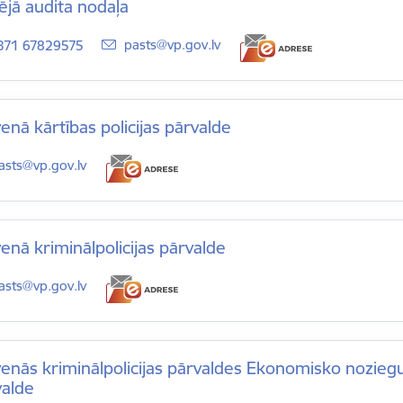
ējā audita nodaļa
E-pasts:
pasts@vp.gov.lv
371 67829575
enā kārtības policijas pārvalde
-pasts:
asts@vp.gov.lv
enā kriminālpolicijas pārvalde
-pasts:
asts@vp.gov.lv
venās kriminālpolicijas pārvaldes Ekonomisko nozi
valde