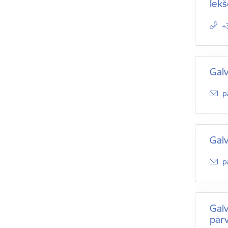
Iekš
+
Galv
E
p
Galv
E
p
Gal
pār