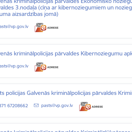
venās kriminālpolicijas pārvaldes Ekonomisko nozi
aldes 3.nodaļa (cīņa ar kibernoziegumiem un nozieg.
šuma aizsardzības jomā)
-pasts:
asts@vp.gov.lv
venās kriminālpolicijas pārvaldes Kibernoziegumu ap
-pasts:
asts@vp.gov.lv
ts policijas Galvenās kriminālpolicijas pārvaldes Krimi
E-pasts:
pasts@vp.gov.lv
371 67208662