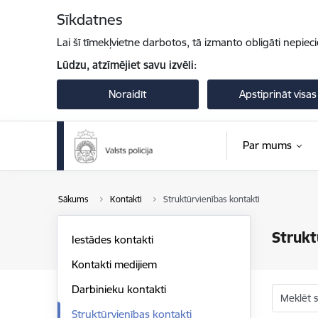
Pāriet uz lapas saturu
Sīkdatnes
Lai šī tīmekļvietne darbotos, tā izmanto obligāti nepiec
Lūdzu, atzīmējiet savu izvēli:
Noraidīt
Apstiprināt visas
Par mums
Sākums
Kontakti
Struktūrvienības kontakti
Strukt
Iestādes kontakti
Kontakti medijiem
Darbinieku kontakti
Meklēt s
Struktūrvienības kontakti