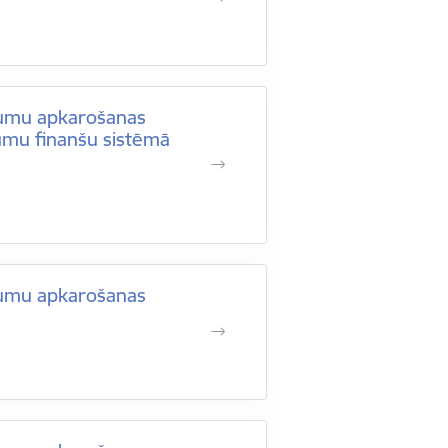
egumu apkarošanas
gumu finanšu sistēmā
egumu apkarošanas