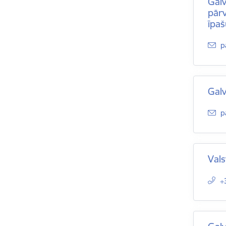
Gal
pārv
īpa
E
p
Gal
E
p
Vals
+