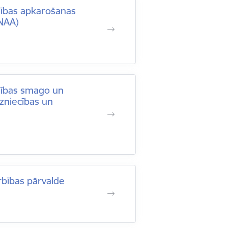
zības apkarošanas
RNAA)
dzības smago un
dzniecības un
rbības pārvalde