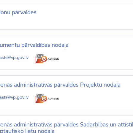
ionu pārvaldes
umentu pārvaldības nodaļa
-pasts:
asts@vp.gov.lv
enās administratīvās pārvaldes Projektu nodaļa
-pasts:
asts@vp.gov.lv
enās administratīvās pārvaldes Sadarbības un attīstī
ptautisko lietu nodaļa