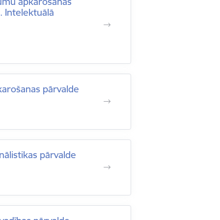
egumu apkarošanas
 Intelektuālā
karošanas pārvalde
nālistikas pārvalde