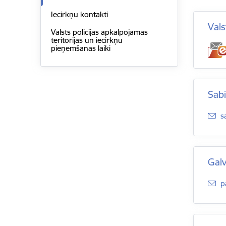
Iecirkņu kontakti
Vals
Valsts policijas apkalpojamās
teritorijas un iecirkņu
pieņemšanas laiki
Sabi
E
s
Galv
E
p