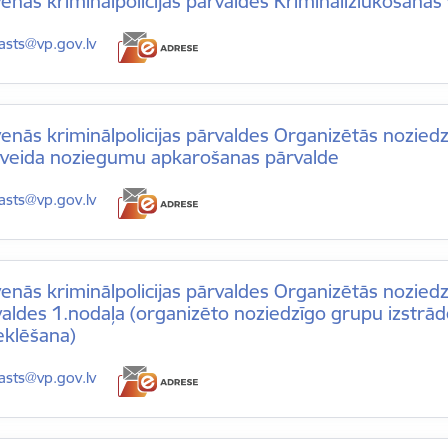
enās kriminālpolicijas pārvaldes Kriminālizlūkošanas
-pasts:
asts@vp.gov.lv
enās kriminālpolicijas pārvaldes Organizētās nozie
ijveida noziegumu apkarošanas pārvalde
-pasts:
asts@vp.gov.lv
enās kriminālpolicijas pārvaldes Organizētās nozied
aldes 1.nodaļa (organizēto noziedzīgo grupu izstrāde,
eklēšana)
-pasts:
asts@vp.gov.lv