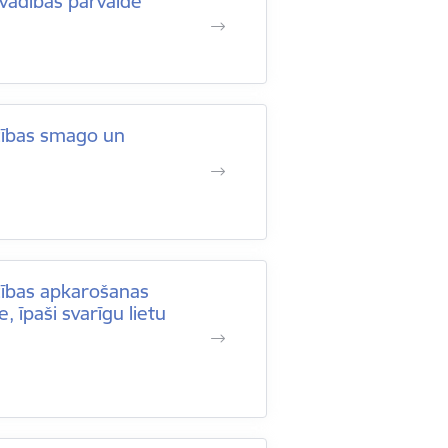
 vadības pārvalde
dzības smago un
zības apkarošanas
 īpaši svarīgu lietu