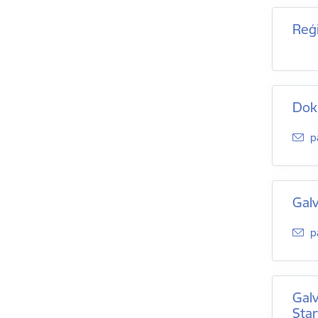
Reģ
Dok
E
p
Galv
E
p
Galv
Star