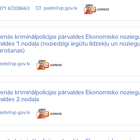
E-pasts:
pasts@vp.gov.lv
371 67208663
venās kriminālpolicijas pārvaldes Ekonomisko nozi
aldes 1.nodaļa (noziedzīgi iegūtu līdzekļu un nozie
arošanas)
-pasts:
asts@vp.gov.lv
venās kriminālpolicijas pārvaldes Ekonomisko nozi
valdes 2.nodaļa
-pasts:
asts@vp.gov.lv