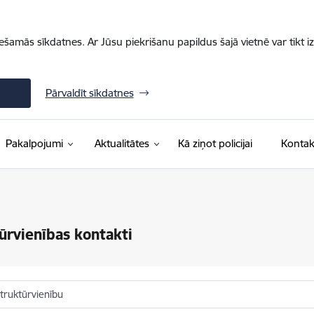
iešamās sīkdatnes. Ar Jūsu piekrišanu papildus šajā vietnē var tikt i
Pārvaldīt sīkdatnes
Pakalpojumi
Aktualitātes
Kā ziņot policijai
Kontak
ūrvienības kontakti
truktūrvienību