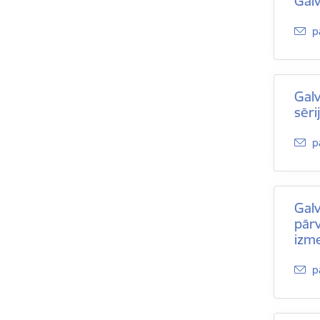
Galv
E
p
Galv
sēr
E
p
Galv
pārv
izm
E
p