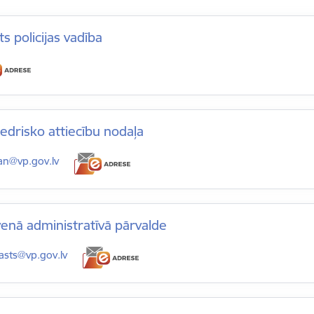
ts policijas vadība
edrisko attiecību nodaļa
-pasts:
an@vp.gov.lv
enā administratīvā pārvalde
-pasts:
asts@vp.gov.lv