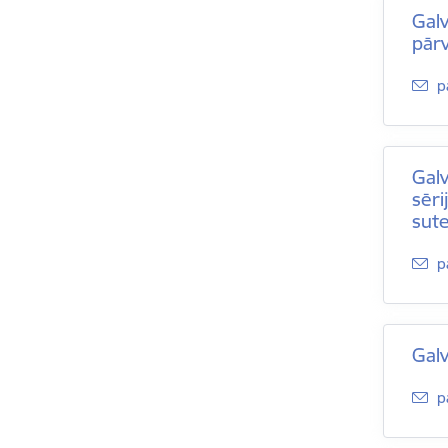
Galv
pārv
E
p
Galv
sēri
sut
E
p
Galv
E
p