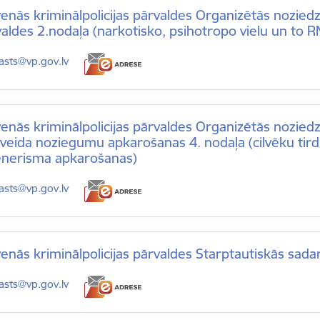
enās kriminālpolicijas pārvaldes Organizētās nozied
aldes 2.nodaļa (narkotisko, psihotropo vielu un to 
-pasts:
asts@vp.gov.lv
enās kriminālpolicijas pārvaldes Organizētās nozie
jveida noziegumu apkarošanas 4. nodaļa (cilvēku tir
enerisma apkarošanas)
-pasts:
asts@vp.gov.lv
enās kriminālpolicijas pārvaldes Starptautiskās sada
-pasts:
asts@vp.gov.lv