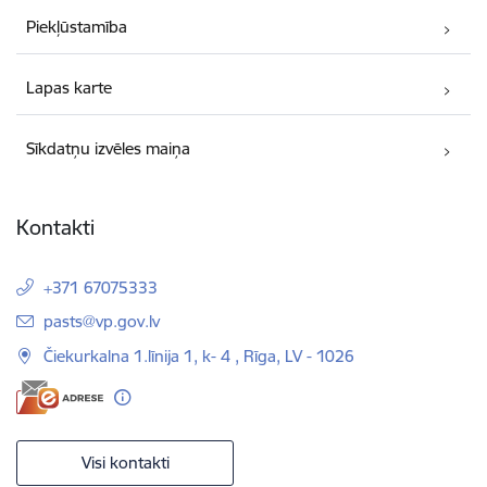
Piekļūstamība
Lapas karte
Sīkdatņu izvēles maiņa
Kontakti
+371 67075333
E-pasts:
pasts@vp.gov.lv
Čiekurkalna 1.līnija 1, k- 4 , Rīga, LV - 1026
Visi kontakti