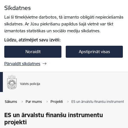
Pāriet uz lapas saturu
Sīkdatnes
Spied
lai meklētu
Enter
Lai šī tīmekļvietne darbotos, tā izmanto obligāti nepieciešamās
sīkdatnes. Ar Jūsu piekrišanu papildus šajā vietnē var tikt
izmantotas statistikas un sociālo mediju sīkdatnes.
Lūdzu, atzīmējiet savu izvēli:
Noraidīt
Apstiprināt visas
Pārvaldīt sīkdatnes
Sākums
Par mums
Projekti
ES un ārvalstu finanšu instrumentu p
ES un ārvalstu finanšu instrumentu
projekti