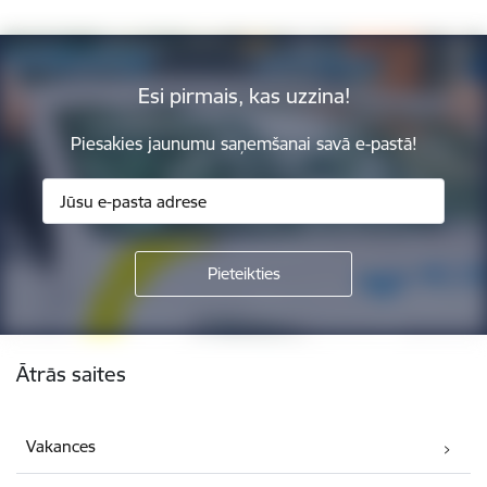
Esi pirmais, kas uzzina!
Piesakies jaunumu saņemšanai savā e-pastā!
Kājene
Ātrās saites
Vakances