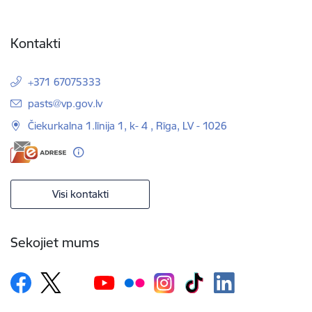
Kontakti
+371 67075333
E-pasts:
pasts@vp.gov.lv
Čiekurkalna 1.līnija 1, k- 4 , Rīga, LV - 1026
Visi kontakti
Sekojiet mums