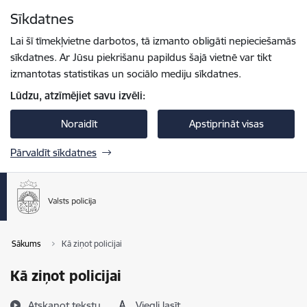
Pāriet uz lapas saturu
Sīkdatnes
Spied
lai meklētu
Enter
Lai šī tīmekļvietne darbotos, tā izmanto obligāti nepieciešamās
sīkdatnes. Ar Jūsu piekrišanu papildus šajā vietnē var tikt
izmantotas statistikas un sociālo mediju sīkdatnes.
Lūdzu, atzīmējiet savu izvēli:
Noraidīt
Apstiprināt visas
Pārvaldīt sīkdatnes
Sākums
Kā ziņot policijai
Kā ziņot policijai
Atskaņot tekstu
Viegli lasīt