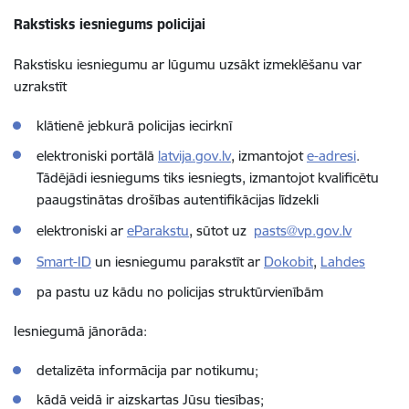
Rakstisks iesniegums policijai
Rakstisku iesniegumu ar lūgumu uzsākt izmeklēšanu var
uzrakstīt
klātienē jebkurā policijas iecirknī
elektroniski portālā
latvija.gov.lv
,
izmantojot
e-adresi
.
Tādējādi iesniegums tiks iesniegts, izmantojot
kvalificētu
paaugstinātas drošības autentifikācijas līdzekli
elektroniski ar
eParakstu
, sūtot uz
pasts@vp.gov.lv
Smart-ID
un iesniegumu parakstīt ar
Dokobit
,
Lahdes
pa pastu uz kādu no policijas struktūrvienībām
Iesniegumā jānorāda:
detalizēta informācija par notikumu;
kādā veidā ir aizskartas Jūsu tiesības;