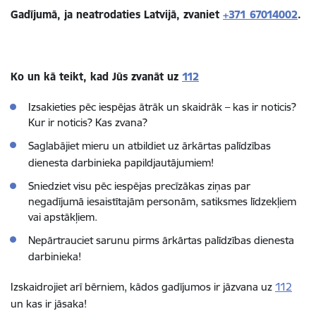
Gadījumā, ja neatrodaties Latvijā, zvaniet
+371 67014002
.
Ko un kā teikt, kad Jūs zvanāt uz
112
Izsakieties pēc iespējas ātrāk un skaidrāk – kas ir noticis?
Kur ir noticis? Kas zvana?
Saglabājiet mieru un atbildiet uz
ārkārtas palīdzības
dienesta
darbinieka papildjautājumiem!
Sniedziet visu pēc iespējas precīzākas ziņas par
negadījumā iesaistītajām personām, satiksmes līdzekļiem
vai apstākļiem.
Nepārtrauciet sarunu pirms
ārkārtas palīdzības dienesta
darbinieka!
Izskaidrojiet arī bērniem, kādos gadījumos ir jāzvana uz
112
un kas ir jāsaka!