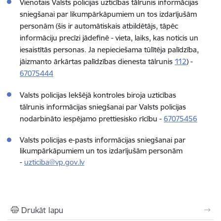
Vienotais Valsts policijas uzticības tālrunis informācijas
sniegšanai par likumpārkāpumiem un tos izdarījušām
personām (šis ir automātiskais atbildētājs, tāpēc
informāciju precīzi jādefinē - vieta, laiks, kas noticis un
iesaistītās personas. Ja nepieciešama tūlītēja palīdzība,
jāizmanto
ārkārtas
palīdzības
dienesta
tālrunis
112
) -
67075444
Valsts policijas Iekšējā kontroles biroja uzticības
tālrunis informācijas sniegšanai par Valsts policijas
nodarbināto iespējamo prettiesisko rīcību -
67075456
Valsts policijas e-pasts informācijas sniegšanai par
likumpārkāpumiem un tos izdarījušām personām
-
uzticiba@vp.gov.lv
Drukāt lapu