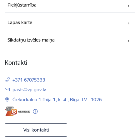
Piekļūstamība
Lapas karte
Sīkdatņu izvēles maiņa
Kontakti
+371 67075333
E-pasts:
pasts@vp.gov.lv
Čiekurkalna 1.līnija 1, k- 4 , Rīga, LV - 1026
Visi kontakti