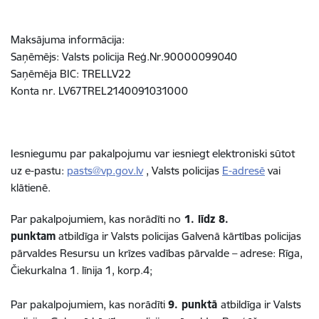
Maksājuma informācija:
Saņēmējs: Valsts policija Reģ.Nr.90000099040
Saņēmēja BIC: TRELLV22
Konta nr. LV67TREL2140091031000
Iesniegumu par pakalpojumu var iesniegt elektroniski sūtot
uz e-pastu:
pasts@vp.gov.lv
,
Valsts
policijas
E-adresē
vai
klātienē.
Par pakalpojumiem, kas norādīti no
1. līdz
8.
punktam
atbildīga ir Valsts policijas Galvenā kārtības policijas
pārvaldes Resursu un krīzes vadības pārvalde – adrese: Rīga,
Čiekurkalna 1. līnija 1, korp.4;
Par pakalpojumiem, kas norādīti
9. punktā
atbildīga ir Valsts