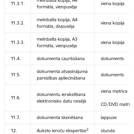
melnbalta kopija, A4
11.3.1.
viena kopija
formāta, vienpusēja
melnbalta kopija, A4
11.3.2.
viena kopija
formāta, divpusēja
melnbalta kopija, A3
11.3.3.
viena kopija
formāta, vienpusēja
11.4.
dokumenta cauršūšana
dokuments
dokumenta atvasinājuma
11.5.
dokuments
pareizības apliecināšana
viena matrica
dokumentu ierakstīšana
11.6.
elektronisko datu nesējā
CD/DVD matric
11.7.
dokumenta skenēšana
lappuse
2
12.
Auksto ieroču ekspertīze
stunda