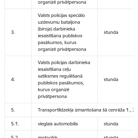
organizē privātpersona
Valsts policijas speciālo
uzdevumu bataljona
(biroja) darbinieka
3.
stunda
iesaistīšana publiskos
pasākumos, kurus
organizē privātpersona
Valsts policijas darbinieka
iesaistīšana ceļu
satiksmes regulēšanā
4.
stunda
publiskos pasākumos,
kurus organizē
privātpersona
5.
Transportlīdzekļa izmantošana šā cenrāža 1., 2.
5.1.
vieglais automobilis
stunda
5.2.
motocikls
stunda