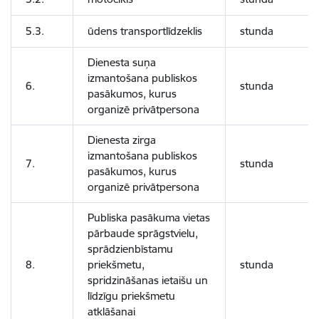
5.3.
ūdens transportlīdzeklis
stunda
Dienesta suņa
izmantošana publiskos
6.
stunda
pasākumos, kurus
organizē privātpersona
Dienesta zirga
izmantošana publiskos
7.
stunda
pasākumos, kurus
organizē privātpersona
Publiska pasākuma vietas
pārbaude sprāgstvielu,
sprādzienbīstamu
8.
priekšmetu,
stunda
spridzināšanas ietaišu un
līdzīgu priekšmetu
atklāšanai