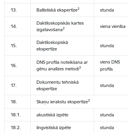
2
13.
Ballistiskā ekspertīze
stunda
Daktiloskopiskās kartes
14.
viena vienība
2
izgatavošana
Daktiloskopiskā
15.
stunda
ekspertīze
viens DNS
DNS profila noteikšana ar
16.
3
gēnu analīzes metodi
profils
Dokumentu tehniskā
17.
stunda
ekspertīze
2
18.
Skaņu ierakstu ekspertīze
18.1.
akustiskā izpēte
stunda
18.2.
lingvistiskā izpēte
stunda