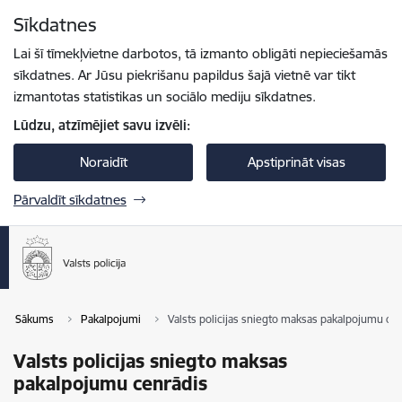
Pāriet uz lapas saturu
Sīkdatnes
Spied
lai meklētu
Enter
Lai šī tīmekļvietne darbotos, tā izmanto obligāti nepieciešamās
sīkdatnes. Ar Jūsu piekrišanu papildus šajā vietnē var tikt
izmantotas statistikas un sociālo mediju sīkdatnes.
Lūdzu, atzīmējiet savu izvēli:
Noraidīt
Apstiprināt visas
Pārvaldīt sīkdatnes
Sākums
Pakalpojumi
Valsts policijas sniegto maksas pakalpojumu ce
Valsts policijas sniegto maksas
pakalpojumu cenrādis