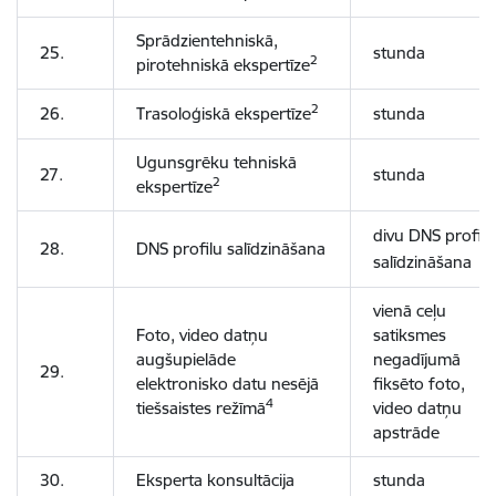
Sprādzientehniskā,
25.
stunda
2
pirotehniskā ekspertīze
2
26.
Trasoloģiskā ekspertīze
stunda
Ugunsgrēku tehniskā
27.
stunda
2
ekspertīze
divu DNS profilu
28.
DNS profilu salīdzināšana
salīdzināšana
vienā ceļu
Foto, video datņu
satiksmes
augšupielāde
negadījumā
29.
elektronisko datu nesējā
fiksēto foto,
4
tiešsaistes režīmā
video datņu
apstrāde
30.
Eksperta konsultācija
stunda