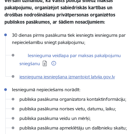
Vēršam uzmanību, ka Valsts policija sniedz maksas
pakalpojumu, organizējot sabiedriskās kartības un
drošības nodrošināšanu privātpersonas organizētos
publiskos pasākumos, ar šādiem nosacījumiem:
30 dienas pirms pasākuma tiek iesniegts iesniegums par
nepieciešamību sniegt pakalpojumu;
Lejupielādēt:
Iesnieguma veidlapa par maksas pakalpojumu
sniegšanu
iesnieguma iesniegšana izmantojot latvija.gov.lv
Iesniegumā nepieciešams norādīt:
publiska pasākuma organizatora kontaktinformāciju;
publiska pasākuma norises vietu, datumu, laiku;
publiska pasākuma veidu un mērķi;
publiska pasākuma apmeklētāju un dalībnieku skaitu;