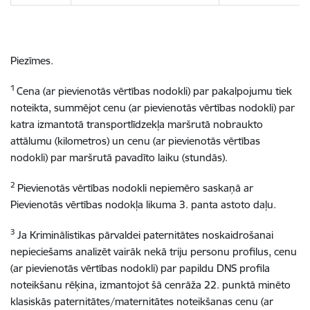
Piezīmes.
1
Cena (ar pievienotās vērtības nodokli) par pakalpojumu tiek
noteikta, summējot cenu (ar pievienotās vērtības nodokli) par
katra izmantotā transportlīdzekļa maršrutā nobraukto
attālumu (kilometros) un cenu (ar pievienotās vērtības
nodokli) par maršrutā pavadīto laiku (stundās).
2
Pievienotās vērtības nodokli nepiemēro saskaņā ar
Pievienotās vērtības nodokļa likuma 3. panta astoto daļu.
3
Ja Kriminālistikas pārvaldei paternitātes noskaidrošanai
nepieciešams analizēt vairāk nekā triju personu profilus, cenu
(ar pievienotās vērtības nodokli) par papildu DNS profila
noteikšanu rēķina, izmantojot šā cenrāža 22. punktā minēto
klasiskās paternitātes/maternitātes noteikšanas cenu (ar