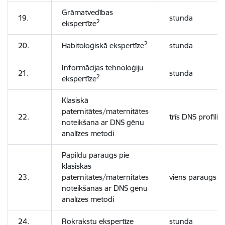
Grāmatvedības
19.
stunda
2
ekspertīze
2
20.
Habitoloģiskā ekspertīze
stunda
Informācijas tehnoloģiju
21.
stunda
2
ekspertīze
Klasiskā
paternitātes/maternitātes
22.
trīs DNS profili
noteikšana ar DNS gēnu
analīzes metodi
Papildu paraugs pie
klasiskās
23.
paternitātes/maternitātes
viens paraugs
noteikšanas ar DNS gēnu
analīzes metodi
24.
Rokrakstu ekspertīze
stunda