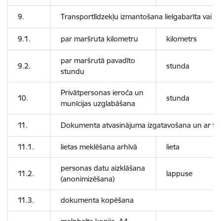
9.
Transportlīdzekļu izmantošana lielgabarīta vai 
9.1.
par maršruta kilometru
kilometrs
par maršrutā pavadīto
9.2.
stunda
stundu
Privātpersonas ieroča un
10.
stunda
munīcijas uzglabāšana
11.
Dokumenta atvasinājuma izgatavošana un ar to s
11.1.
lietas meklēšana arhīvā
lieta
personas datu aizklāšana
11.2.
lappuse
(anonimizēšana)
11.3.
dokumenta kopēšana