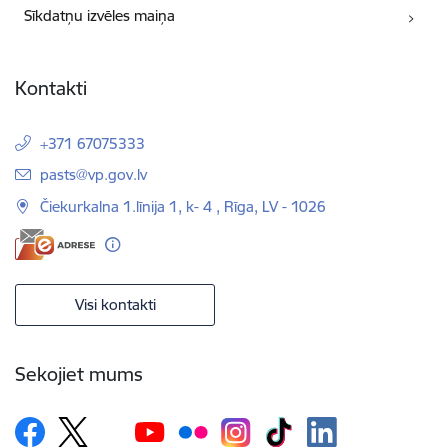
Sīkdatņu izvēles maiņa
Kontakti
+371 67075333
E-pasts:
pasts@vp.gov.lv
Čiekurkalna 1.līnija 1, k- 4 , Rīga, LV - 1026
Visi kontakti
Sekojiet mums