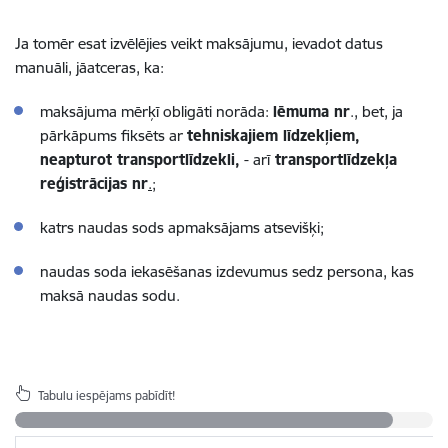
Ja tomēr esat izvēlējies veikt maksājumu, ievadot datus
manuāli,
jāatceras, ka
:
maksājuma mērķī obligāti norāda:
lēmuma nr
., bet, ja
pārkāpums fiksēts
ar
tehniskajiem līdzekļiem,
neapturot transportlīdzekli,
- arī
transportlīdzekļa
reģistrācijas nr
.;
katrs naudas sods apmaksājams atsevišķi;
naudas soda iekasēšanas izdevumus sedz persona, kas
maksā naudas sodu.
Tabulu iespējams pabīdīt!