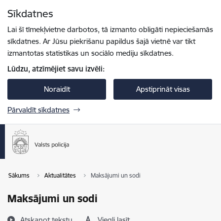
Pāriet uz lapas saturu
Sīkdatnes
Spied
lai meklētu
Enter
Lai šī tīmekļvietne darbotos, tā izmanto obligāti nepieciešamās
sīkdatnes. Ar Jūsu piekrišanu papildus šajā vietnē var tikt
izmantotas statistikas un sociālo mediju sīkdatnes.
Lūdzu, atzīmējiet savu izvēli:
Noraidīt
Apstiprināt visas
Pārvaldīt sīkdatnes
Sākums
Aktualitātes
Maksājumi un sodi
Maksājumi un sodi
Atskaņot tekstu
Viegli lasīt