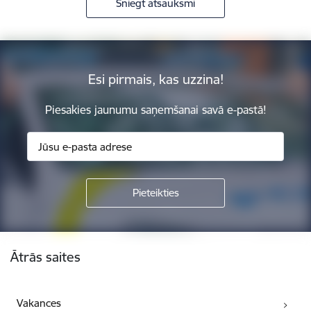
Sniegt atsauksmi
Esi pirmais, kas uzzina!
Piesakies jaunumu saņemšanai savā e-pastā!
Kājene
Ātrās saites
Vakances