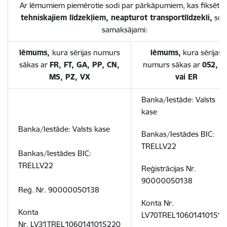
Ar lēmumiem piemērotie sodi par pārkāpumiem, kas fiksēti a
tehniskajiem līdzekļiem, neapturot transportlīdzekli,
sod
samaksājami:
lēmums,
kura sērijas numurs
lēmums,
kura sērijas
sākas ar
FR, FT, GA, PP, CN,
numurs sākas ar
052, V
MS, PZ, VX
vai ER
Banka/Iestāde: Valsts
kase
Banka/Iestāde: Valsts kase
Bankas/Iestādes BIC:
TRELLV22
Bankas/Iestādes BIC:
TRELLV22
Reģistrācijas Nr.
90000050138
Reģ. Nr. 90000050138
Konta Nr.
Konta
LV70TREL106014101510
Nr. LV31TREL1060141015220