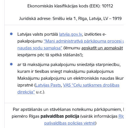
Ekonomiskās klasifikācijas kods (EEK): 10112
Juridiskā adrese: Smilšu iela 1, Rīga, Latvija, LV – 1919
Latvijas valsts portālā
latvija.gov.lv
, izvēloties e-
pakalpojumu
“
Mani administratīvā pārkāpuma procesi un
naudas sodu samaksa”
(l
ēmumu
apskatīt un apmaksāt
iespējams pēc tā spēkā stāšanās!
);
ar tā maksājuma pakalpojumu sniedzēja starpniecību,
kuram ir tiesības sniegt maksājumu pakalpojumus
Maksājumu pakalpojumu un elektroniskās naudas likuma
izpratnē (
Latvijas Pasts
,
VAS “Ceļu satiksmes drošības
direkcija”
u.c.).
Par apstāšanās un stāvēšanas noteikumu pārkāpumiem, ko
piemēro Rīgas
pašvaldības policija
(vairāk informācijas
Rīga
pašvaldības policijas vietnē
)