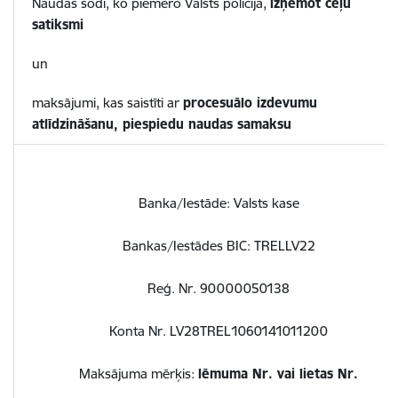
Naudas sodi, ko piemēro Valsts policija,
izņemot ceļu
satiksmi
un
maksājumi, kas saistīti ar
procesuālo izdevumu
atlīdzināšanu, piespiedu naudas samaksu
Banka/Iestāde: Valsts kase
Bankas/Iestādes BIC: TRELLV22
Reģ. Nr. 90000050138
Konta Nr. LV28TREL1060141011200
Maksājuma mērķis:
lēmuma Nr. vai lietas Nr.