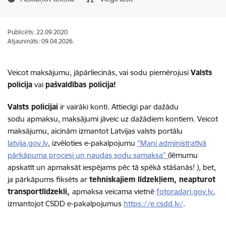
Publicēts: 22.09.2020.
Atjaunināts: 09.04.2026.
Veicot maksājumu, jāpārliecinās, vai sodu piemērojusi
Valsts
policija
vai
pašvaldības policija!
Valsts policijai
ir vairāki konti. Attiecīgi par dažādu
sodu apmaksu, maksājumi jāveic uz dažādiem kontiem. Veicot
maksājumu, aicinām izmantot
Latvijas valsts portālu
latvija.gov.lv
, izvēloties e-pakalpojumu
“
Mani administratīvā
pārkāpuma procesi un naudas sodu samaksa”
(l
ēmumu
apskatīt un apmaksāt iespējams pēc tā spēkā stāšanās!
),
bet,
ja pārkāpums fiksēts ar
tehniskajiem līdzekļiem, neapturot
transportlīdzekli,
apmaksa veicama vietnē
fotoradari.gov.lv
,
izmantojot CSDD e-pakalpojumus
https://e.csdd.lv/
.