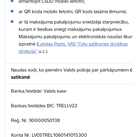
izmantojot CSDD mobilo lietotni;
ar QR koda mobilo lietotni, QR kods lasāms lēmumā;
ar tā maksājuma pakalpojumu sniedzēja starpniecību,
kuram ir tiesības sniegt maksājumu pakalpojumus
Maksājumu pakalpojumu un elektroniskās naudas likuma
izpratnē (
Latvijas Pasts
,
VAS “Ceļu satiksmes drošības
direkcija”
u.c.).
Naudas sodi, ko piemēro Valsts policija par pārkāpumiem
ceļ
satiksmē
Banka/Iestāde: Valsts kase
Bankas/Iestādes BIC: TRELLV22
Reģ. Nr. 90000050138
Konta Nr. LV05TREL1060141015300