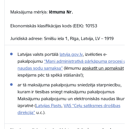
Maksājuma mērķis:
lēmuma Nr.
Ekonomiskās klasifikācijas kods (EEK): 10153
Juridiskā adrese: Smilšu iela 1, Rīga, Latvija, LV – 1919
Latvijas valsts portālā
latvija.gov.lv
, izvēloties e-
pakalpojumu
“
Mani administratīvā pārkāpuma procesi un
naudas sodu samaksa”
(l
ēmumu
apskatīt un apmaksāt
iespējams pēc tā spēkā stāšanās!
);
ar tā maksājuma pakalpojumu sniedzēja starpniecību,
kuram ir tiesības sniegt maksājumu pakalpojumus
Maksājumu pakalpojumu un elektroniskās naudas likuma
izpratnē (
Latvijas Pasts
,
VAS “Ceļu satiksmes drošības
direkcija”
u.c.).