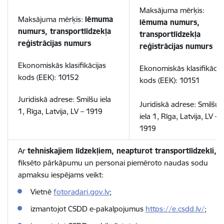
Maksājuma mērķis:
Maksājuma mērķis:
lēmuma
lēmuma numurs,
numurs, transportlīdzekļa
transportlīdzekļa
reģistrācijas numurs
reģistrācijas numurs
Ekonomiskās klasifikācijas
Ekonomiskās klasifikācij
kods (EEK): 10152
kods (EEK): 10151
Juridiskā adrese: Smilšu iela
Juridiskā adrese: Smilšu
1, Rīga, Latvija, LV – 1919
iela 1, Rīga, Latvija, LV –
1919
Ar
tehniskajiem līdzekļiem, neapturot transportlīdzekli,
fiksēto pārkāpumu un personai piemēroto naudas sodu
apmaksu iespējams veikt:
Vietnē
fotoradari.gov.lv
;
izmantojot CSDD e-pakalpojumus
https://e.csdd.lv/
;