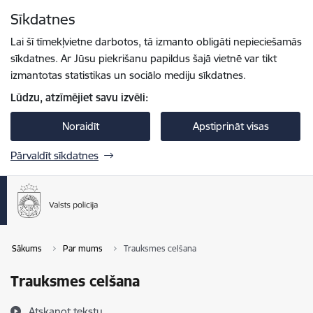
Pāriet uz lapas saturu
Sīkdatnes
Spied
lai meklētu
Enter
Lai šī tīmekļvietne darbotos, tā izmanto obligāti nepieciešamās
sīkdatnes. Ar Jūsu piekrišanu papildus šajā vietnē var tikt
izmantotas statistikas un sociālo mediju sīkdatnes.
Lūdzu, atzīmējiet savu izvēli:
Noraidīt
Apstiprināt visas
Pārvaldīt sīkdatnes
Sākums
Par mums
Trauksmes celšana
Trauksmes celšana
Atskaņot tekstu