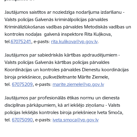
Jautājumos saistītos ar noziedzīga nodarījuma izdarīšanu -
Valsts policijas Galvenās kriminālpolicijas pārvaldes
Kriminālizlūkošanas vadības pārvaldes Metodiskās vadības un
kontroles nodaļas galvenā inspektore Rita Kuļikova,
tel.
67075241
, e-pasts:
rita.kulikova@vp.gov.lv
.
Jautājumos par sabiedriskās kārtības apdraudējumiem -
Valsts policijas Galvenās kārtības policijas pārvaldes
Koordinācijas un kontroles pārvaldes Dienestu koordinācijas
biroja priekšniece, pulkvežleitnante Mārīte Ziemele,
tel.
67075209
, e-pasts:
marite.ziemele@vp.gov.lv
Jautājumos par profesionālās ētikas normu un dienesta
disciplīnas pārkāpumiem, kā arī iekšējo ziņošanu - Valsts
policijas Iekšējās kontroles biroja priekšniece Iveta Smoča,
tel.
67075090
, e-pasts:
iveta.smoca@vp.gov.lv