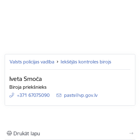
Valsts policijas vadība
Iekšējās kontroles birojs
Iveta Smoča
Biroja priekšnieks
+371 67075090
E-pasts:
pasts@vp.gov.lv
Drukāt lapu