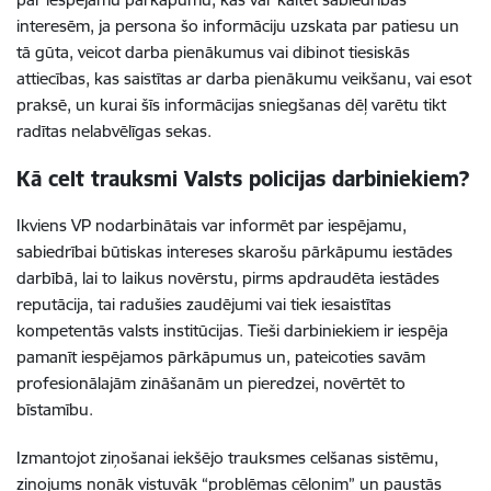
interesēm, ja persona šo informāciju uzskata par patiesu un
tā gūta, veicot darba pienākumus vai dibinot tiesiskās
attiecības, kas saistītas ar darba pienākumu veikšanu, vai esot
praksē, un kurai šīs informācijas sniegšanas dēļ varētu tikt
radītas nelabvēlīgas sekas.
Kā celt trauksmi
Valsts policijas
darbiniekiem?
Ikviens
VP
nodarbinātais var informēt par iespējamu,
sabiedrībai būtiskas intereses skarošu pārkāpumu iestādes
darbībā, lai to laikus novērstu, pirms apdraudēta iestādes
reputācija, tai radušies zaudējumi vai tiek iesaistītas
kompetentās valsts institūcijas. Tieši darbiniekiem ir iespēja
pamanīt iespējamos pārkāpumus un, pateicoties savām
profesionālajām zināšanām un pieredzei, novērtēt to
bīstamību.
Izmantojot ziņošanai iekšējo trauksmes celšanas sistēmu,
ziņojums nonāk vistuvāk “problēmas cēlonim” un paustās