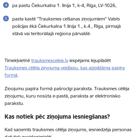
pa pastu Čiekurkalna 1. līnija 1, k-4, Rīga, LV-1026,
pasta kastē "Trauksmes celšanas ziņojumiem" Valsts
policijas ēkā Čiekurkalna 1.līnija 1., k.4., Rīga, pirmajā
stāvā vai teritoriālajā reģiona pārvaldē.
Tīmekļvietnē
trauksmescelejs.lv
iespējams lejuplādēt
Trauksmes cēlēja ziņojuma veidlapu, kas aizpildāma papīra
formā
.
Ziņojumu papīra formā pašrocīgi paraksta. Trauksmes cēlēja
ziņojumu, kuru nosūta e-pastā, paraksta ar elektronisko
parakstu.
Kas notiek pēc ziņojuma iesniegšanas?
Kad saņemts trauksmes cēlēja ziņojums, iesniedzēja personas
dati tiek pseidonimizēti.