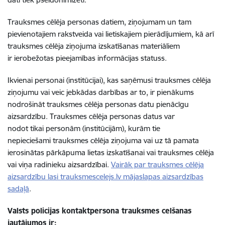
Trauksmes cēlēja personas datiem, ziņojumam un tam
pievienotajiem rakstveida vai lietiskajiem pierādījumiem, kā arī
trauksmes cēlēja ziņojuma izskatīšanas materiāliem
ir ierobežotas pieejamības informācijas statuss.
Ikvienai personai (institūcijai), kas saņēmusi trauksmes cēlēja
ziņojumu vai veic jebkādas darbības ar to, ir pienākums
nodrošināt trauksmes cēlēja personas datu pienācīgu
aizsardzību. Trauksmes cēlēja personas datus var
nodot tikai personām (institūcijām), kurām tie
nepieciešami trauksmes cēlēja ziņojuma vai uz tā pamata
ierosinātas pārkāpuma lietas izskatīšanai vai trauksmes cēlēja
vai viņa radinieku aizsardzībai.
Vairāk par trauksmes cēlēja
aizsardzību lasi trauksmescelejs.lv mājaslapas aizsardzības
sadaļā
.
Valsts policijas
kontaktpersona trauksmes celšanas
jautājumos ir: