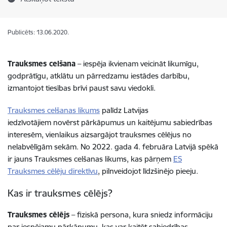
Publicēts: 13.06.2020.
Trauksmes celšana
– iespēja ikvienam veicināt likumīgu,
godprātīgu, atklātu un pārredzamu iestādes darbību,
izmantojot tiesības brīvi paust savu viedokli.
Trauksmes celšanas likums
palīdz Latvijas
iedzīvotājiem
novērst pārkāpumus un kaitējumu sabiedrības
interesēm, vienlaikus aizsargājot trauksmes cēlējus no
nelabvēlīgām sekām
. No 2022. gada 4. februāra Latvijā spēkā
ir jauns Trauksmes celšanas likums, kas pārņem
ES
Trauksmes cēlēju direktīvu
, pilnveidojot līdzšinējo pieeju.
Kas ir trauksmes cēlējs?
Trauksmes cēlējs
– fiziskā persona, kura sniedz informāciju
par iespējamu pārkāpumu, kas var kaitēt sabiedrības