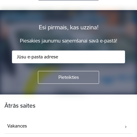
Esi pirmais, kas uzzina!
Piesakies jaunumu saņemšanai savā e-pastā!
Kājene
Ātrās saites
Vakances