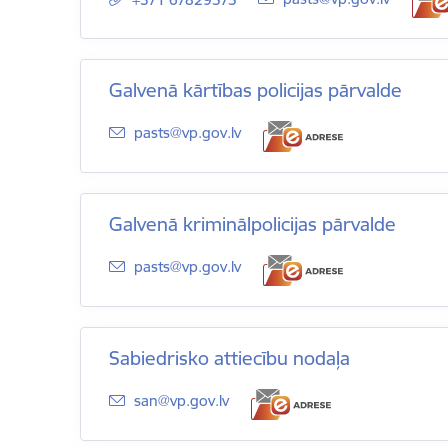
Galvenā kārtības policijas pārvalde
E-pasts:
pasts@vp.gov.lv
Galvenā kriminālpolicijas pārvalde
E-pasts:
pasts@vp.gov.lv
Sabiedrisko attiecību nodaļa
E-pasts:
san@vp.gov.lv