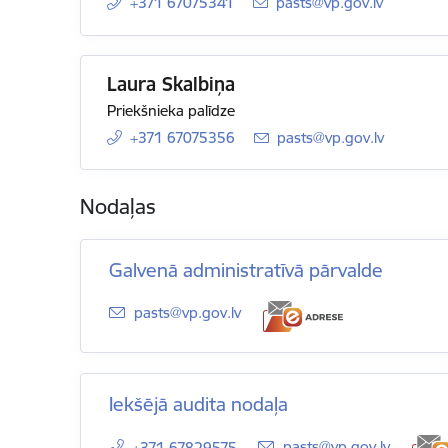
+371 67075341
E-pasts:
pasts@vp.gov.lv
Laura Skalbiņa
Priekšnieka palīdze
+371 67075356
E-pasts:
pasts@vp.gov.lv
Nodaļas
Galvenā administratīvā pārvalde
E-pasts:
pasts@vp.gov.lv
Iekšējā audita nodaļa
E-pasts:
pasts@vp.gov.lv
+371 67829575