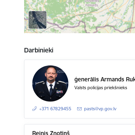
Darbinieki
ģenerālis Armands Ru
Valsts policijas priekšnieks
+371 67829455
E-pasts:
pasts@vp.gov.lv
Reinis Znotiņš