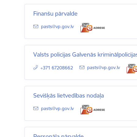
Finanšu pārvalde
E-pasts:
pasts@vp.gov.lv
Valsts policijas Galvenās kriminālpolicij
E-pasts:
pasts@vp.gov.lv
+371 67208662
Sevišķās lietvedības nodaļa
E-pasts:
pasts@vp.gov.lv
Personāla pārvalde