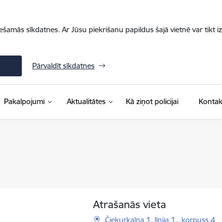
iešamās sīkdatnes. Ar Jūsu piekrišanu papildus šajā vietnē var tikt i
Pārvaldīt sīkdatnes
Pakalpojumi
Aktualitātes
Kā ziņot policijai
Kontak
Atrašanās vieta
Čiekurkalna 1. līnija 1., korpuss 4