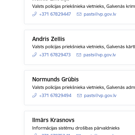
Valsts policijas priekšnieka vietnieks, Galvenās krim
+371 67829447
E-pasts:
pasts@vp.gov.lv
Andris Zellis
Valsts policijas priekšnieka vietnieks, Galvenās kārt
+371 67829473
E-pasts:
pasts@vp.gov.lv
Normunds Grūbis
Valsts policijas priekšnieka vietnieks, Galvenās adm
+371 67829494
E-pasts:
pasts@vp.gov.lv
Ilmārs Krasnovs
Informācijas sistēmu drošības pārvaldnieks