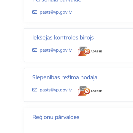
E-pasts:
pasts@vp.gov.lv
Iekšējās kontroles birojs
E-pasts:
pasts@vp.gov.lv
Slepenības režīma nodaļa
E-pasts:
pasts@vp.gov.lv
Reģionu pārvaldes