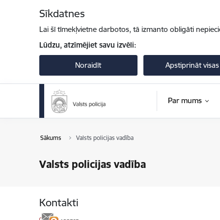
Pāriet uz lapas saturu
Sīkdatnes
Lai šī tīmekļvietne darbotos, tā izmanto obligāti nepiec
Lūdzu, atzīmējiet savu izvēli:
Noraidīt
Apstiprināt visas
Par mums
Sākums
Valsts policijas vadība
Valsts policijas vadība
Kontakti