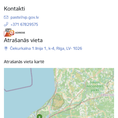
Kontakti
E-pasts:
pasts@vp.gov.lv
+371 67829575
Atrašanās vieta
Čiekurkalna 1.līnija 1, k-4, Rīga, LV- 1026
Atrašanās vieta kartē