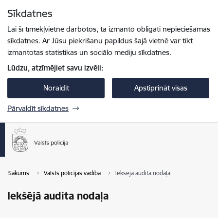
Pāriet uz lapas saturu
Sīkdatnes
Spied
lai meklētu
Enter
Lai šī tīmekļvietne darbotos, tā izmanto obligāti nepieciešamās
sīkdatnes. Ar Jūsu piekrišanu papildus šajā vietnē var tikt
izmantotas statistikas un sociālo mediju sīkdatnes.
Lūdzu, atzīmējiet savu izvēli:
Noraidīt
Apstiprināt visas
Pārvaldīt sīkdatnes
Sākums
Valsts policijas vadība
Iekšējā audita nodaļa
Iekšējā audita nodaļa