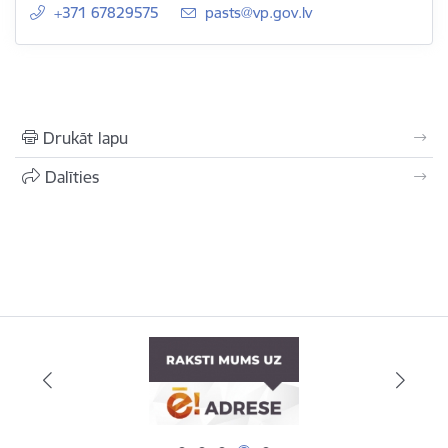
+371 67829575
E-pasts:
pasts@vp.gov.lv
Drukāt lapu
Dalīties