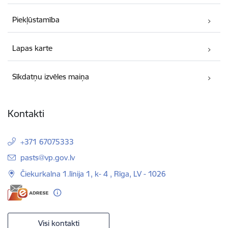
Piekļūstamība
Lapas karte
Sīkdatņu izvēles maiņa
Kontakti
+371 67075333
E-pasts:
pasts@vp.gov.lv
Čiekurkalna 1.līnija 1, k- 4 , Rīga, LV - 1026
Visi kontakti