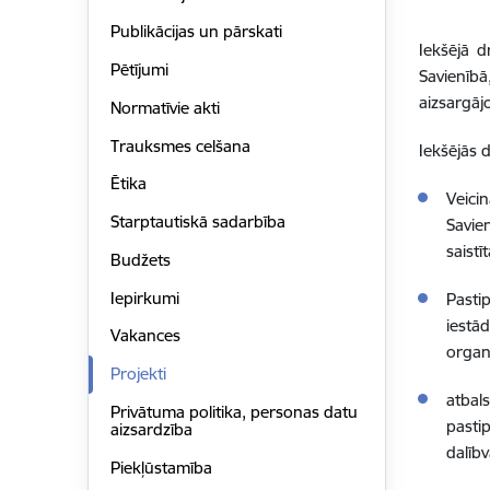
Publikācijas un pārskati
Iekšējā 
Pētījumi
Savienībā
aizsargā
Normatīvie akti
Trauksmes celšana
Iekšējās 
Ētika
Veici
Starptautiskā sadarbība
Savie
saistī
Budžets
Iepirkumi
Pasti
iestā
Vakances
organ
Projekti
atbal
Privātuma politika, personas datu
pasti
aizsardzība
dalībv
Piekļūstamība