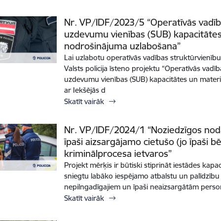
Nr. VP/IDF/2023/5 “Operatīvās vadīb
uzdevumu vienības (SUB) kapacitātes
nodrošinājuma uzlabošana”
Lai uzlabotu operatīvās vadības struktūrvienīb
Valsts policija īsteno projektu “Operatīvās vadī
uzdevumu vienības (SUB) kapacitātes un mater
ar Iekšējās d
Skatīt vairāk
Nr. VP/IDF/2024/1 “Noziedzīgos nod
īpaši aizsargājamo cietušo (jo īpaši b
kriminālprocesa ietvaros”
Projekt mērķis ir būtiski stiprināt iestādes kapa
sniegtu labāko iespējamo atbalstu un palīdzīb
nepilngadīgajiem un īpaši neaizsargātām pers
Skatīt vairāk