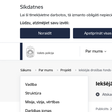
Pāriet uz lapas saturu
Sīkdatnes
Lai šī tīmekļvietne darbotos, tā izmanto obligāti nepiec
Lūdzu, atzīmējiet savu izvēli:
Noraidīt
Apstiprināt visas
Par mums
Sākums
Par mums
Projekti
Iekšējās drošības fonds 
Iekšēj
Vadība
Struktūra
Atska
Misija, vīzija, vērtības
Publicēts: 
Darbības jomas