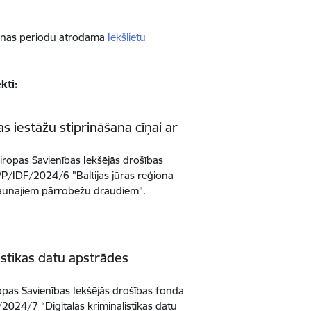
šanas periodu atrodama
Iekšlietu
kti:
as iestāžu stiprināšana cīņai ar
iropas Savienības Iekšējās drošības
P/IDF/2024/6 "Baltijas jūras reģiona
r jaunajiem pārrobežu draudiem".
istikas datu apstrādes
ropas Savienības Iekšējās drošības fonda
024/7 “Digitālās kriminālistikas datu