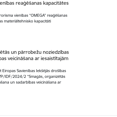
enības reaģēšanas kapacitātes
etterorisma vienības “OMEGA” reaģēšanas
bas materiāltehnisko kapacitāti
ētās un pārrobežu noziedzības
as veicināšana ar iesaistītajām
not Eiropas Savienības Iekšējās drošības
 VP/IDF/2024/2 “Smagās, organizētās
āšana un sadarbības veicināšana ar