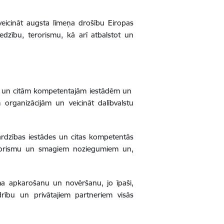
eicināt augsta līmeņa drošību Eiropas
edzību, terorismu, kā arī atbalstot un
bas un citām kompetentajām iestādēm un
 organizācijām un veicināt dalībvalstu
sardzības iestādes un citas kompetentās
 terorismu un smagiem noziegumiem un,
isma apkarošanu un novēršanu, jo īpaši,
drību un privātajiem partneriem visās