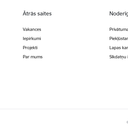
Kājene
Ātrās saites
Noderīg
Vakances
Privātuma
Iepirkumi
Piekļūsta
Projekti
Lapas kar
Par mums
Sīkdatņu 
©