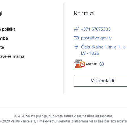
i
Kontakti
 politika
+371 67075333
E-pasts:
pasts@vp.gov.lv
mība
Čiekurkalna 1.līnija 1, k-
te
LV - 1026
izvēles maiņa
Visi kontakti
© 2026 Valsts policija, publicētā satura visas tiesības aizsargātas.
 2020 Valsts kanceleja, Tīmekļvietņu vienotās platformas visas tiesības aizsargāta