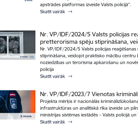
apstrādes platformas izveide Valsts policijā”.
Skatīt vairāk
Nr. VP/IDF/2024/5 Valsts policijas r
pretterorisma spēju stiprināšana, ve
Nr. VP/IDF/2024/5 Valsts policijas reaģēšanas 
stiprināšana, veidojot praktisko mācību centru L
noziedzības un terorisma apkarošanu un novērša
policija
Skatīt vairāk
Nr. VP/IDF/2023/7 Vienotas krimināl
Projekta mērķis ir nacionālās kriminālizlūkošan
infrastruktūras un analītiskā rīka izveide un piln
ministrijas sistēmas iestādēs – Valsts policijā u
Skatīt vairāk