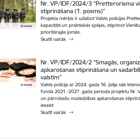
Nr. VP/IDF/2024/3 “Pretterorisma vi
stiprināšana (1. posms)”
Projekta mērķis ir uzlabot Valsts policijas Pr
kapacitāti un praktiskās spējas, stiprinot Vienī
prioritārajās jomās.
Skatīt vairāk
Nr. VP/IDF/2024/2 “Smagās, organiz
apkarošanas stiprināšana un sadarbīb
valstīm”
Valsts policija ar 2024. gada 16. jūlija sāk īste
fonda 2021.-2027. gada perioda projektu Nr.
un pārrobežu noziedzības apkarošanas stiprin
iesaist
Skatīt vairāk