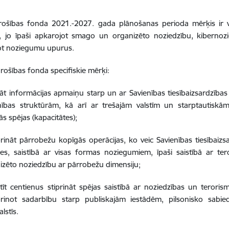
drošības fonda 2021.-2027. gada plānošanas perioda mērķis ir v
, jo īpaši apkarojot smago un organizēto noziedzību, kibernozi
jot noziegumu upurus.
drošības fonda specifiskie mērķi:
nāt informācijas apmaiņu starp un ar Savienības tiesībaizsardzī
nības struktūrām, kā arī ar trešajām valstīm un starptautiskām
tās spējas (kapacitātes);
prināt pārrobežu kopīgās operācijas, ko veic Savienības tiesībaiz
des, saistībā ar visas formas noziegumiem, īpaši saistībā ar
izēto noziedzību ar pārrobežu dimensiju;
stīt centienus stiprināt spējas saistībā ar noziedzības un teror
prinot sadarbību starp publiskajām iestādēm, pilsonisko sabie
alstīs.