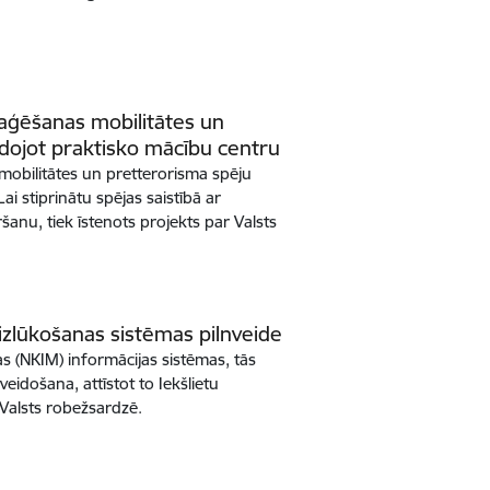
eaģēšanas mobilitātes un
idojot praktisko mācību centru
mobilitātes un pretterorisma spēju
ai stiprinātu spējas saistībā ar
nu, tiek īstenots projekts par Valsts
izlūkošanas sistēmas pilnveide
as (NKIM) informācijas sistēmas, tās
veidošana, attīstot to Iekšlietu
n Valsts robežsardzē.