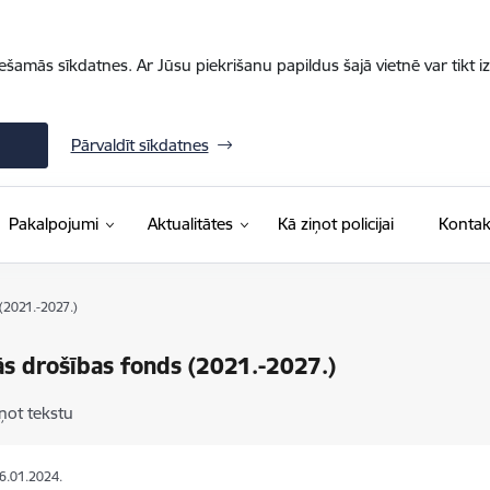
iešamās sīkdatnes. Ar Jūsu piekrišanu papildus šajā vietnē var tikt i
Pārvaldīt sīkdatnes
Pakalpojumi
Aktualitātes
Kā ziņot policijai
Kontak
(2021.-2027.)
ās drošības fonds (2021.-2027.)
ņot tekstu
26.01.2024.