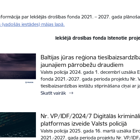
nformācija par Iekšējās drošības fonda 2021. – 2027. gada plāno
as (vadošās iestādes) mājas lapā.
Iekšējā drosības fonda īstenotie proje
Baltijas jūras reģiona tiesībaizsardzīb
jaunajiem pārrobežu draudiem
Valsts policija 2024. gada 1. decembrī uzsāka E
fonda 2021.-2027. gada perioda projektu Nr. V
tiesībaizsardzības iestāžu stiprināšana cīņai a
Skatīt vairāk
Nr. VP/IDF/2024/7 Digitālās krimināl
platformas izveide Valsts policijā
Valsts policija 2025. gada 16. martā uzsāka Ei
2021.-2027. gada perioda projektu Nr. VP/IDF/2