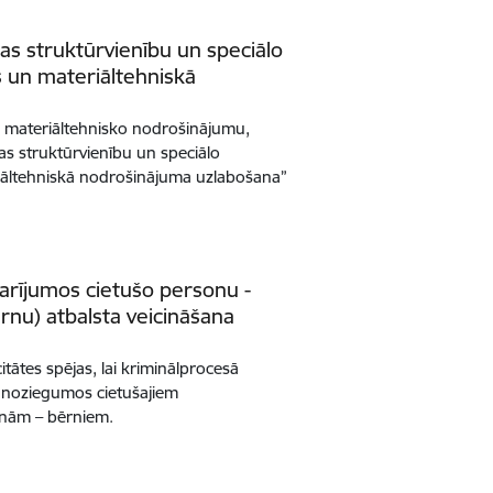
as struktūrvienību un speciālo
 un materiāltehniskā
u materiāltehnisko nodrošinājumu,
bas struktūrvienību un speciālo
iāltehniskā nodrošinājuma uzlabošana”
arījumos cietušo personu -
ērnu) atbalsta veicināšana
citātes spējas, lai kriminālprocesā
u noziegumos cietušajiem
onām – bērniem.