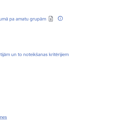
ījumā pa amatu grupām
jām un to noteikšanas kritērijiem
āmes