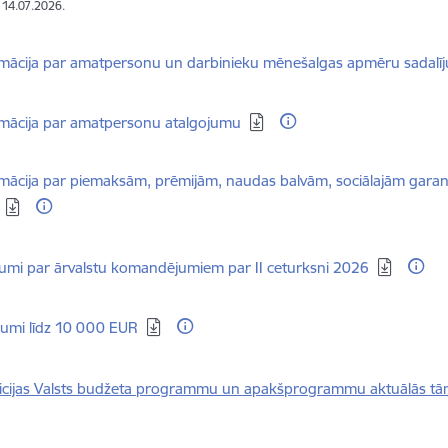
: 14.07.2026.
dēt:
rmācija par amatpersonu un darbinieku mēnešalgas apmēru sadal
dēt:
mācija par amatpersonu atalgojumu
dēt:
mācija par piemaksām, prēmijām, naudas balvām, sociālajām garanti
dēt:
umi par ārvalstu komandējumiem par II ceturksni 2026
dēt:
gumi līdz 10 000 EUR
olicijas Valsts budžeta programmu un apakšprogrammu aktuālās t