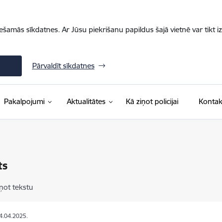
iešamās sīkdatnes. Ar Jūsu piekrišanu papildus šajā vietnē var tikt i
Pārvaldīt sīkdatnes
Pakalpojumi
Aktualitātes
Kā ziņot policijai
Kontak
ts
ņot tekstu
14.04.2025.