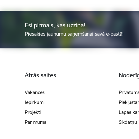
Esi pirmais, kas uzzina!
Piesakies jaunumu saņemšanai savā e-pastā!
Kājene
Ātrās saites
Noderīg
Vakances
Privātuma
Iepirkumi
Piekļūsta
Projekti
Lapas kar
Par mums
Sīkdatņu 