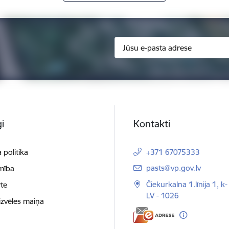
i
Kontakti
 politika
+371 67075333
E-pasts:
pasts@vp.gov.lv
mība
Čiekurkalna 1.līnija 1, k-
te
LV - 1026
izvēles maiņa