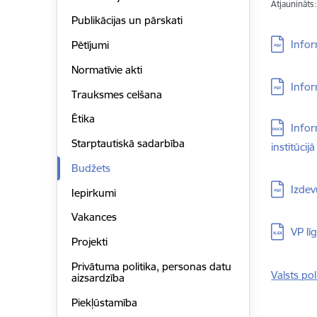
Atjaunināts
Publikācijas un pārskati
Lejupielā
Info
Pētījumi
Normatīvie akti
Lejupielā
Infor
Trauksmes celšana
Ētika
Lejupielā
Infor
Starptautiskā sadarbība
institūcijā
Budžets
Lejupielā
Izdev
Iepirkumi
Vakances
Lejupielā
VP lī
Projekti
Privātuma politika, personas datu
Valsts p
aizsardzība
Piekļūstamība