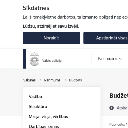
Pāriet uz lapas saturu
Sīkdatnes
Lai šī tīmekļvietne darbotos, tā izmanto obligāti nepiec
Lūdzu, atzīmējiet savu izvēli:
Noraidīt
Apstiprināt visas
Par mums
Sākums
Par mums
Budžets
Budže
Vadība
Struktūra
Atska
Misija, vīzija, vērtības
Publicēts: 
Darbības jomas