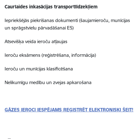
Caurlaides inkasācijas transportlīdzekļiem
Iepriekšējās piekrišanas dokumenti (šaujamieroču, munīcijas
un sprāgstvielu pārvadāšanai ES)
Atsevišķa veida ieroču atļaujas
Ieroču eksāmens (reģistrēšana, informācija)
Ieroču un munīcijas klasificēšana
Nelikumīgu medību un zvejas apkarošana
GĀZES IEROCI IESPĒJAMS REĢISTRĒT ELEKTRONISKI ŠEIT!