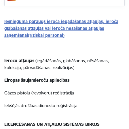
Iesnieguma paraugs ieroča iegādāšanās atļaujas, ieroča
glabāšanas atļaujas vai ieroča nēsāšanas atļaujas
saņemšanai(fiziskai personai)
Ieroču atļaujas
(iegādāšanās, glabāšanas, nēsāšanas,
kolekciju, pārvadāšanas, realizācijas)
Eiropas šaujamieroču apliecības
Gāzes pistoļu (revolveru) reģistrācija
Iekšējās drošības dienestu reģistrācija
LICENCĒŠANAS UN ATĻAUJU SISTĒMAS BIROJS