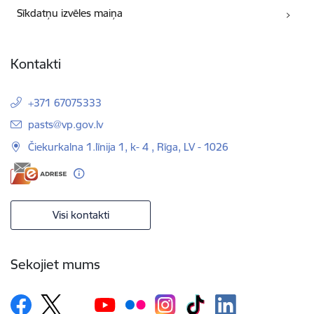
Sīkdatņu izvēles maiņa
Kontakti
+371 67075333
E-pasts:
pasts@vp.gov.lv
Čiekurkalna 1.līnija 1, k- 4 , Rīga, LV - 1026
Visi kontakti
Sekojiet mums