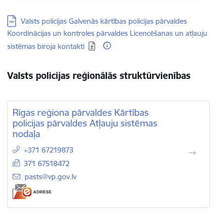
Lejupielādēt:
Valsts policijas Galvenās kārtības policijas pārvaldes
Koordinācijas un kontroles pārvaldes Licencēšanas un atļauju
sistēmas biroja kontakti
Valsts policijas reģionālās struktūrvienības
Rīgas reģiona pārvaldes Kārtības
policijas pārvaldes Atļauju sistēmas
nodaļa
+371 67219873
371 67518472
E-pasts:
pasts@vp.gov.lv