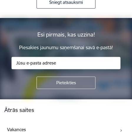
Sniegt atsauksmi
Esi pirmais, kas uzzina!
Piesakies jaunumu saņemšanai savā e-pastā!
Kājene
Ātrās saites
Vakances