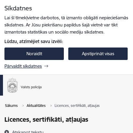
Pāriet uz lapas saturu
Sīkdatnes
Spied
lai meklētu
Enter
Lai šī tīmekļvietne darbotos, tā izmanto obligāti nepieciešamās
sīkdatnes. Ar Jūsu piekrišanu papildus šajā vietnē var tikt
izmantotas statistikas un sociālo mediju sīkdatnes.
Lūdzu, atzīmējiet savu izvēli:
Noraidīt
Apstiprināt visas
Pārvaldīt sīkdatnes
Sākums
Aktualitātes
Licences, sertifikāti, atļaujas
Licences, sertifikāti, atļaujas
Atskaņot tekstu