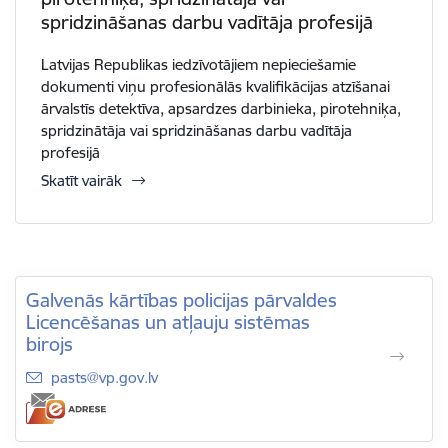
spridzināšanas darbu vadītāja profesijā
Latvijas Republikas iedzīvotājiem nepieciešamie
dokumenti viņu profesionālās kvalifikācijas atzīšanai
ārvalstīs detektīva, apsardzes darbinieka, pirotehniķa,
spridzinātāja vai spridzināšanas darbu vadītāja
profesijā
Skatīt vairāk
Galvenās kārtības policijas pārvaldes
Licencēšanas un atļauju sistēmas
birojs
E-pasts:
pasts@vp.gov.lv