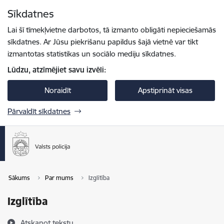
Pāriet uz lapas saturu
Sīkdatnes
Spied
lai meklētu
Enter
Lai šī tīmekļvietne darbotos, tā izmanto obligāti nepieciešamās
sīkdatnes. Ar Jūsu piekrišanu papildus šajā vietnē var tikt
izmantotas statistikas un sociālo mediju sīkdatnes.
Lūdzu, atzīmējiet savu izvēli:
Noraidīt
Apstiprināt visas
Pārvaldīt sīkdatnes
Sākums
Par mums
Izglītība
Izglītība
Atskaņot tekstu