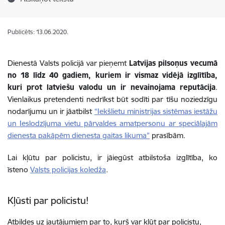
Publicēts: 13.06.2020.
Dienestā Valsts policijā var pieņemt
Latvijas pilsoņus vecumā
no 18 līdz 40 gadiem, kuriem ir vismaz vidējā izglītība,
kuri prot latviešu valodu un ir nevainojama reputācija
.
Vienlaikus pretendenti nedrīkst būt sodīti par tīšu noziedzīgu
nodarījumu un ir jāatbilst
“Iekšlietu ministrijas sistēmas iestāžu
un Ieslodzījuma vietu pārvaldes amatpersonu ar speciālajām
dienesta pakāpēm dienesta gaitas likuma”
prasībām.
Lai kļūtu par policistu, ir jāiegūst atbilstoša izglītība, ko
īsteno
Valsts policijas koledža
.
Kļūsti par policistu!
Atbildes uz jautājumiem par to, kurš var kļūt par policistu,