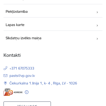
Piekļūstamība
Lapas karte
Sīkdatņu izvēles maiņa
Kontakti
+371 67075333
E-pasts:
pasts@vp.gov.lv
Čiekurkalna 1.līnija 1, k- 4 , Rīga, LV - 1026