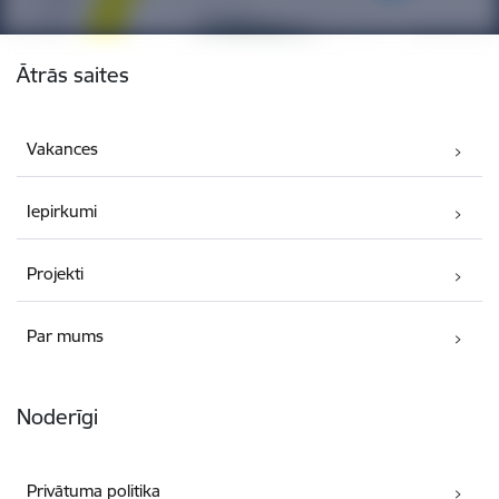
Kājene
Ātrās saites
Vakances
Iepirkumi
Projekti
Par mums
Noderīgi
Privātuma politika