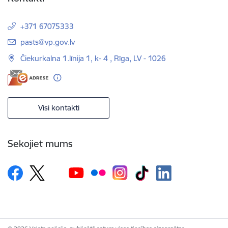
+371 67075333
E-pasts:
pasts@vp.gov.lv
Čiekurkalna 1.līnija 1, k- 4 , Rīga, LV - 1026
Visi kontakti
Sekojiet mums