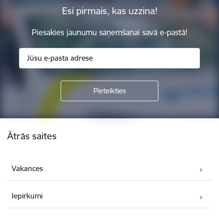
Esi pirmais, kas uzzina!
Piesakies jaunumu saņemšanai savā e-pastā!
Kājene
Ātrās saites
Vakances
Iepirkumi