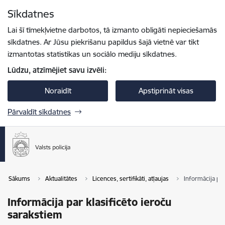
Pāriet uz lapas saturu
Sīkdatnes
Spied
lai meklētu
Enter
Lai šī tīmekļvietne darbotos, tā izmanto obligāti nepieciešamās
sīkdatnes. Ar Jūsu piekrišanu papildus šajā vietnē var tikt
izmantotas statistikas un sociālo mediju sīkdatnes.
Lūdzu, atzīmējiet savu izvēli:
Noraidīt
Apstiprināt visas
Pārvaldīt sīkdatnes
Sākums
Aktualitātes
Licences, sertifikāti, atļaujas
Informācija par
Informācija par klasificēto ieroču
sarakstiem