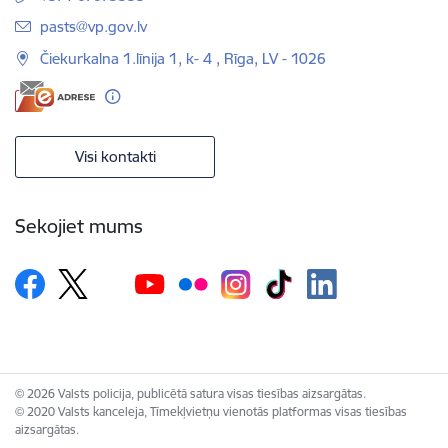
E-pasts:
pasts@vp.gov.lv
Čiekurkalna 1.līnija 1, k- 4 , Rīga, LV - 1026
Visi kontakti
Sekojiet mums
© 2026 Valsts policija, publicētā satura visas tiesības aizsargātas.
© 2020 Valsts kanceleja, Tīmekļvietņu vienotās platformas visas tiesības
aizsargātas.