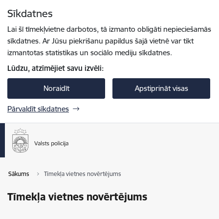
Pāriet uz lapas saturu
Sīkdatnes
Spied
lai meklētu
Enter
Lai šī tīmekļvietne darbotos, tā izmanto obligāti nepieciešamās
sīkdatnes. Ar Jūsu piekrišanu papildus šajā vietnē var tikt
izmantotas statistikas un sociālo mediju sīkdatnes.
Lūdzu, atzīmējiet savu izvēli:
Noraidīt
Apstiprināt visas
Pārvaldīt sīkdatnes
Sākums
Tīmekļa vietnes novērtējums
Tīmekļa vietnes novērtējums