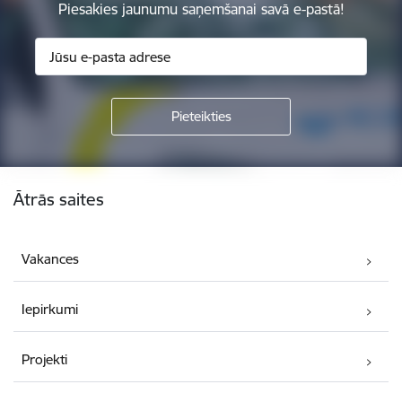
Piesakies jaunumu saņemšanai savā e-pastā!
Kājene
Ātrās saites
Vakances
Iepirkumi
Projekti