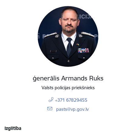
ģenerālis Armands Ruks
Valsts policijas priekšnieks
+371 67829455
E-pasts:
pasts@vp.gov.lv
Izglītība