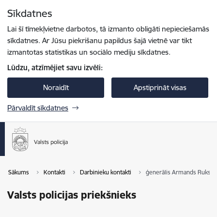
Pāriet uz lapas saturu
Sīkdatnes
Spied
lai meklētu
Enter
Lai šī tīmekļvietne darbotos, tā izmanto obligāti nepieciešamās
sīkdatnes. Ar Jūsu piekrišanu papildus šajā vietnē var tikt
izmantotas statistikas un sociālo mediju sīkdatnes.
Lūdzu, atzīmējiet savu izvēli:
Noraidīt
Apstiprināt visas
Pārvaldīt sīkdatnes
Sākums
Kontakti
Darbinieku kontakti
ģenerālis Armands Ruks
Valsts policijas priekšnieks