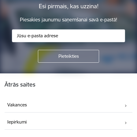
Esi pirmais, kas uzzina!
Piesakies jaunumu saņemšanai savā e-pastā!
Kājene
Ātrās saites
Vakances
Iepirkumi