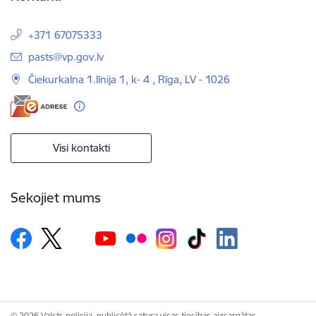
+371 67075333
E-pasts:
pasts@vp.gov.lv
Čiekurkalna 1.līnija 1, k- 4 , Rīga, LV - 1026
Visi kontakti
Sekojiet mums
© 2026 Valsts policija, publicētā satura visas tiesības aizsargātas.