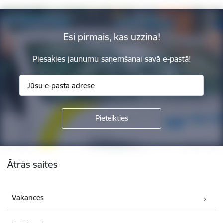
Esi pirmais, kas uzzina!
Piesakies jaunumu saņemšanai savā e-pastā!
Kājene
Ātrās saites
Vakances