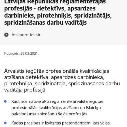
Latvijas Republikas reglamentētajās
profesijās - detektīvs, apsardzes
darbinieks, pirotehniķis, spridzinātājs,
spridzināšanas darbu vadītājs
Atskaņot tekstu
Publicēts: 29.03.2021.
Ārvalstīs iegūtās profesionālās kvalifikācijas
atzīšana detektīva, apsardzes darbinieka,
pirotehniķa, spridzinātāja, spridzināšanas darbu
vadītāja profesijā
Kādi normatīvie akti reglamentē ārvalstīs iegūtas
profesionālās kvalifikācijas atzīšanu un īslaicīgu
pakalpojumu sniegšanu šajās profesijās.
Kādas prasības ir izvirzītas pretendentiem, kas vēlas