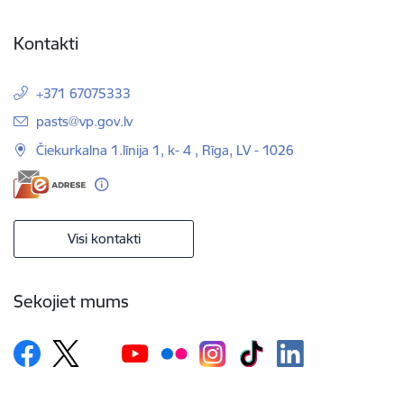
Kontakti
+371 67075333
E-pasts:
pasts@vp.gov.lv
Čiekurkalna 1.līnija 1, k- 4 , Rīga, LV - 1026
Visi kontakti
Sekojiet mums