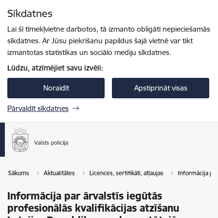
Pāriet uz lapas saturu
Sīkdatnes
Spied
lai meklētu
Enter
Lai šī tīmekļvietne darbotos, tā izmanto obligāti nepieciešamās
sīkdatnes. Ar Jūsu piekrišanu papildus šajā vietnē var tikt
izmantotas statistikas un sociālo mediju sīkdatnes.
Lūdzu, atzīmējiet savu izvēli:
Noraidīt
Apstiprināt visas
Pārvaldīt sīkdatnes
Sākums
Aktualitātes
Licences, sertifikāti, atļaujas
Informācija par
Informācija par ārvalstīs iegūtās
profesionālās kvalifikācijas atzīšanu