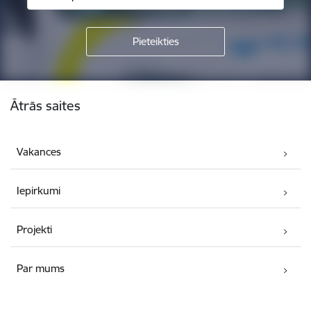
Kājene
Ātrās saites
Vakances
Iepirkumi
Projekti
Par mums