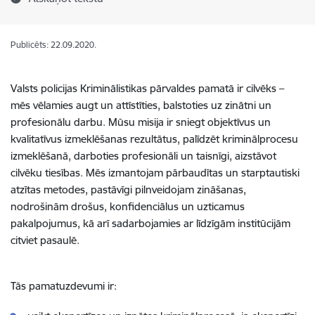
Publicēts: 22.09.2020.
Valsts policijas Kriminālistikas pārvaldes pamatā ir cilvēks –
mēs vēlamies augt un attīstīties, balstoties uz zinātni un
profesionālu darbu. Mūsu misija ir sniegt objektīvus un
kvalitatīvus izmeklēšanas rezultātus, palīdzēt kriminālprocesu
izmeklēšanā, darboties profesionāli un taisnīgi, aizstāvot
cilvēku tiesības. Mēs izmantojam pārbaudītas un starptautiski
atzītas metodes, pastāvīgi pilnveidojam zināšanas,
nodrošinām drošus, konfidenciālus un uzticamus
pakalpojumus, kā arī sadarbojamies ar līdzīgām institūcijām
citviet pasaulē.
Tās pamatuzdevumi ir: