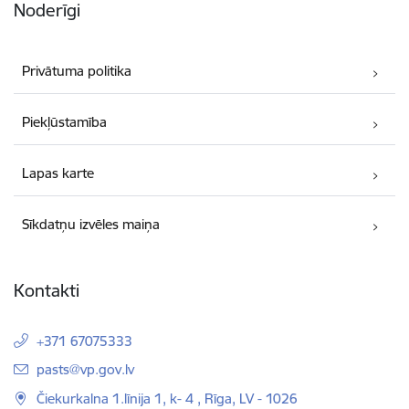
Noderīgi
Privātuma politika
Piekļūstamība
Lapas karte
Sīkdatņu izvēles maiņa
Kontakti
+371 67075333
E-pasts:
pasts@vp.gov.lv
Čiekurkalna 1.līnija 1, k- 4 , Rīga, LV - 1026