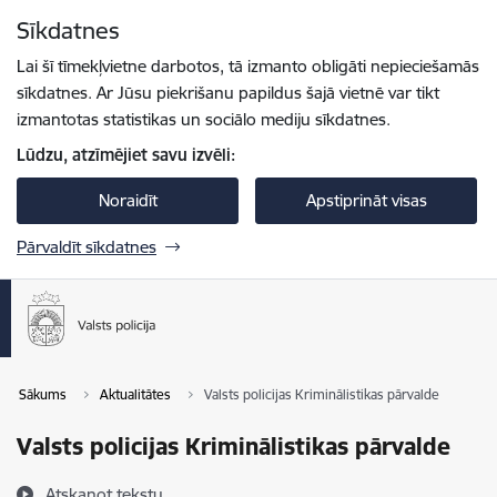
Pāriet uz lapas saturu
Sīkdatnes
Spied
lai meklētu
Enter
Lai šī tīmekļvietne darbotos, tā izmanto obligāti nepieciešamās
sīkdatnes. Ar Jūsu piekrišanu papildus šajā vietnē var tikt
izmantotas statistikas un sociālo mediju sīkdatnes.
Lūdzu, atzīmējiet savu izvēli:
Noraidīt
Apstiprināt visas
Pārvaldīt sīkdatnes
Sākums
Aktualitātes
Valsts policijas Kriminālistikas pārvalde
Valsts policijas Kriminālistikas pārvalde
Atskaņot tekstu