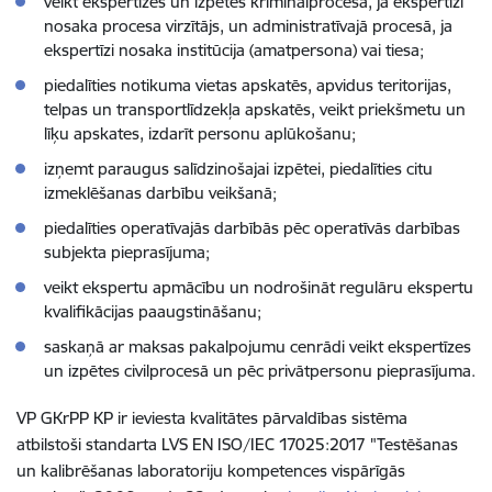
veikt ekspertīzes un izpētes kriminālprocesā, ja ekspertīzi
nosaka procesa virzītājs, un administratīvajā procesā, ja
ekspertīzi nosaka institūcija (amatpersona) vai tiesa;
piedalīties notikuma vietas apskatēs, apvidus teritorijas,
telpas un transportlīdzekļa apskatēs, veikt priekšmetu un
līķu apskates, izdarīt personu aplūkošanu;
izņemt paraugus salīdzinošajai izpētei, piedalīties citu
izmeklēšanas darbību veikšanā;
piedalīties operatīvajās darbībās pēc operatīvās darbības
subjekta pieprasījuma;
veikt ekspertu apmācību un nodrošināt regulāru ekspertu
kvalifikācijas paaugstināšanu;
saskaņā ar maksas pakalpojumu cenrādi veikt ekspertīzes
un izpētes civilprocesā un pēc privātpersonu pieprasījuma.
VP GKrPP KP ir ieviesta kvalitātes pārvaldības sistēma
atbilstoši standarta LVS EN ISO/IEC 17025:2017 "Testēšanas
un kalibrēšanas laboratoriju kompetences vispārīgās