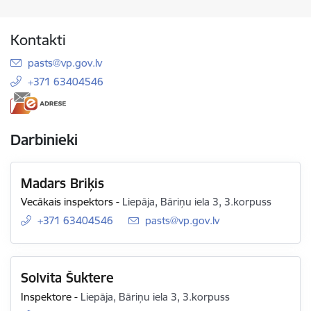
Kontakti
E-pasts:
pasts@vp.gov.lv
+371 63404546
Darbinieki
Madars Briķis
Vecākais inspektors
-
Liepāja, Bāriņu iela 3, 3.korpuss
+371 63404546
E-pasts:
pasts@vp.gov.lv
Solvita Šuktere
Inspektore
-
Liepāja, Bāriņu iela 3, 3.korpuss