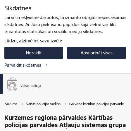
Pāriet uz lapas saturu
Sīkdatnes
Spied
lai meklētu
Enter
Lai šī tīmekļvietne darbotos, tā izmanto obligāti nepieciešamās
sīkdatnes. Ar Jūsu piekrišanu papildus šajā vietnē var tikt
izmantotas statistikas un sociālo mediju sīkdatnes.
Lūdzu, atzīmējiet savu izvēli:
Noraidīt
Apstiprināt visas
Pārvaldīt sīkdatnes
Sākums
Valsts policijas vadība
Galvenā kārtības policijas pārvalde
Kurzemes reģiona pārvaldes Kārtības
policijas pārvaldes Atļauju sistēmas grupa