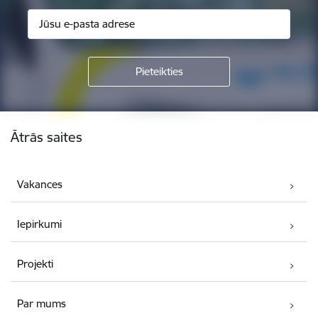
Kājene
Ātrās saites
Vakances
Iepirkumi
Projekti
Par mums