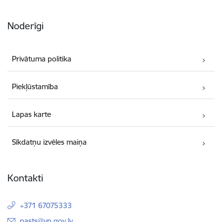
Noderīgi
Privātuma politika
Piekļūstamība
Lapas karte
Sīkdatņu izvēles maiņa
Kontakti
+371 67075333
E-pasts:
pasts@vp.gov.lv