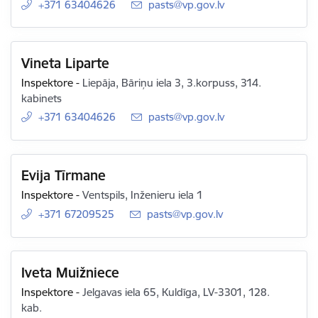
+371 63404626
E-pasts:
pasts@vp.gov.lv
Vineta Liparte
Inspektore
-
Liepāja, Bāriņu iela 3, 3.korpuss, 314.
kabinets
+371 63404626
E-pasts:
pasts@vp.gov.lv
Evija Tīrmane
Inspektore
-
Ventspils, Inženieru iela 1
+371 67209525
E-pasts:
pasts@vp.gov.lv
Iveta Muižniece
Inspektore
-
Jelgavas iela 65, Kuldīga, LV-3301, 128.
kab.