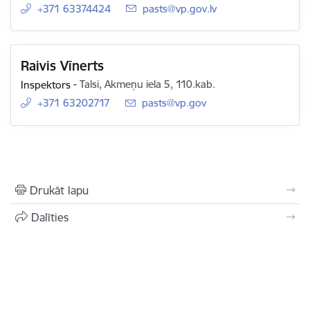
+371 63374424
E-pasts:
pasts@vp.gov.lv
Raivis Vīnerts
Inspektors
-
Talsi, Akmeņu iela 5, 110.kab.
+371 63202717
E-pasts:
pasts@vp.gov
Drukāt lapu
Dalīties