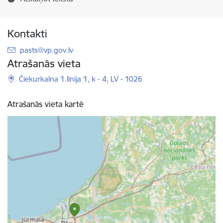
Kontakti
E-pasts:
pasts@vp.gov.lv
Atrašanās vieta
Čiekurkalna 1.līnija 1, k - 4, LV - 1026
Atrašanās vieta kartē