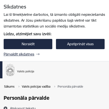
Pāriet uz lapas saturu
Sīkdatnes
Spied
lai meklētu
Enter
Lai šī tīmekļvietne darbotos, tā izmanto obligāti nepieciešamās
sīkdatnes. Ar Jūsu piekrišanu papildus šajā vietnē var tikt
izmantotas statistikas un sociālo mediju sīkdatnes.
Lūdzu, atzīmējiet savu izvēli:
Noraidīt
Apstiprināt visas
Pārvaldīt sīkdatnes
Sākums
Valsts policijas vadība
Personāla pārvalde
Personāla pārvalde
Atskaņot tekstu