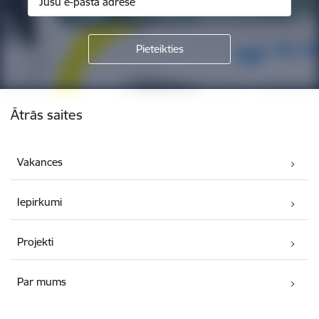
Kājene
Ātrās saites
Vakances
Iepirkumi
Projekti
Par mums