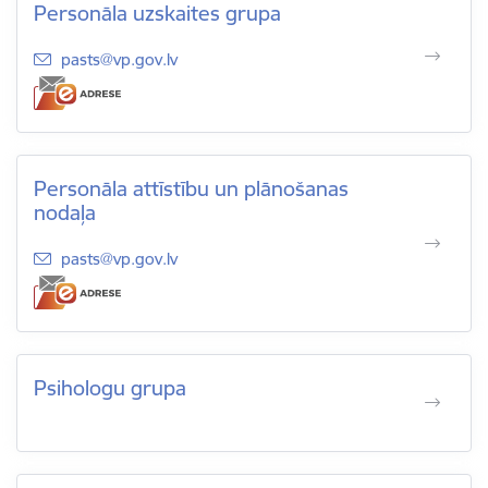
Personāla uzskaites grupa
E-pasts:
pasts@vp.gov.lv
Personāla attīstību un plānošanas
nodaļa
E-pasts:
pasts@vp.gov.lv
Psihologu grupa