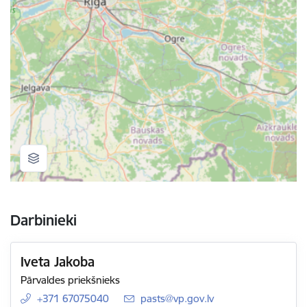
Darbinieki
Iveta Jakoba
Pārvaldes priekšnieks
+371 67075040
E-pasts:
pasts@vp.gov.lv