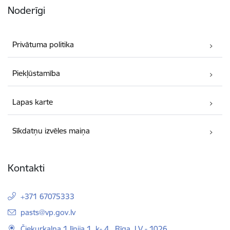
Noderīgi
Privātuma politika
Piekļūstamība
Lapas karte
Sīkdatņu izvēles maiņa
Kontakti
+371 67075333
E-pasts:
pasts@vp.gov.lv
Čiekurkalna 1.līnija 1, k- 4 , Rīga, LV - 1026