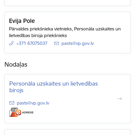
Evija Pole
Pārvaldes priekšnieka vietnieks, Personāla uzskaites un
lietvedības biroja priekšnieks
+371 67075037
E-pasts:
pasts@vp.gov.lv
Nodaļas
Personāla uzskaites un lietvedības
birojs
E-pasts:
pasts@vp.gov.lv