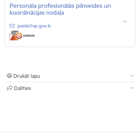
Personāla profesionālās pilnveides un
koordinācijas nodaļa
E-pasts:
pasts@vp.gov.lv
Drukāt lapu
Dalīties