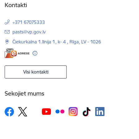
Kontakti
+371 67075333
E-pasts:
pasts@vp.gov.lv
Čiekurkalna 1.līnija 1, k- 4 , Rīga, LV - 1026
Visi kontakti
Sekojiet mums