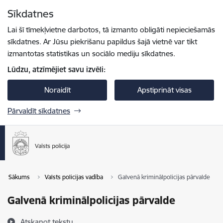
Pāriet uz lapas saturu
Sīkdatnes
Spied
lai meklētu
Enter
Lai šī tīmekļvietne darbotos, tā izmanto obligāti nepieciešamās
sīkdatnes. Ar Jūsu piekrišanu papildus šajā vietnē var tikt
izmantotas statistikas un sociālo mediju sīkdatnes.
Lūdzu, atzīmējiet savu izvēli:
Noraidīt
Apstiprināt visas
Pārvaldīt sīkdatnes
Sākums
Valsts policijas vadība
Galvenā kriminālpolicijas pārvalde
Galvenā kriminālpolicijas pārvalde
Atskaņot tekstu