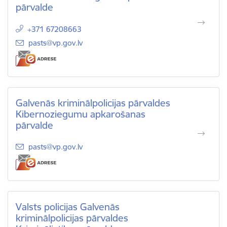
pārvalde
+371 67208663
E-pasts:
pasts@vp.gov.lv
Galvenās kriminālpolicijas pārvaldes
Kibernoziegumu apkarošanas
pārvalde
E-pasts:
pasts@vp.gov.lv
Valsts policijas Galvenās
kriminālpolicijas pārvaldes