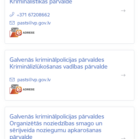
Kriminālistikas pārvalde
+371 67208662
E-pasts:
pasts@vp.gov.lv
Galvenās kriminālpolicijas pārvaldes
Kriminālizlūkošanas vadības pārvalde
E-pasts:
pasts@vp.gov.lv
Galvenās kriminālpolicijas pārvaldes
Organizētās noziedzības smago un
sērijveida noziegumu apkarošanas
pārvalde