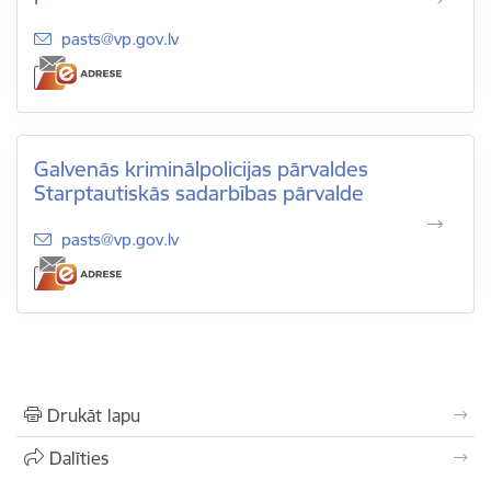
E-pasts:
pasts@vp.gov.lv
Galvenās kriminālpolicijas pārvaldes
Starptautiskās sadarbības pārvalde
E-pasts:
pasts@vp.gov.lv
Drukāt lapu
Dalīties