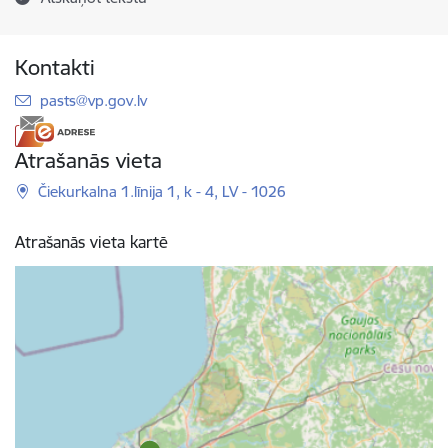
Kontakti
E-pasts:
pasts@vp.gov.lv
Atrašanās vieta
Čiekurkalna 1.līnija 1, k - 4, LV - 1026
Atrašanās vieta kartē