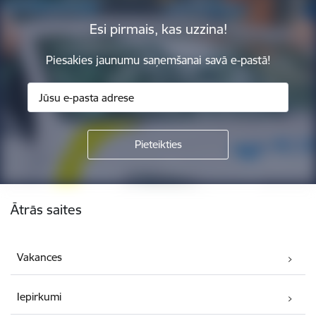
Esi pirmais, kas uzzina!
Piesakies jaunumu saņemšanai savā e-pastā!
Kājene
Ātrās saites
Vakances
Iepirkumi