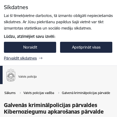
Pāriet uz lapas saturu
Sīkdatnes
Spied
lai meklētu
Enter
Lai šī tīmekļvietne darbotos, tā izmanto obligāti nepieciešamās
sīkdatnes. Ar Jūsu piekrišanu papildus šajā vietnē var tikt
izmantotas statistikas un sociālo mediju sīkdatnes.
Lūdzu, atzīmējiet savu izvēli:
Noraidīt
Apstiprināt visas
Pārvaldīt sīkdatnes
Sākums
Valsts policijas vadība
Galvenā kriminālpolicijas pārvalde
Galvenās kriminālpolicijas pārvaldes
Kibernoziegumu apkarošanas pārvalde