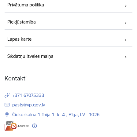
Privātuma politika
Piekļūstamība
Lapas karte
Sīkdatņu izvēles maiņa
Kontakti
+371 67075333
E-pasts:
pasts@vp.gov.lv
Čiekurkalna 1.līnija 1, k- 4 , Rīga, LV - 1026