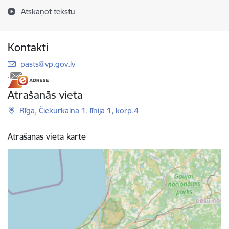
Atskaņot tekstu
Kontakti
E-pasts:
pasts@vp.gov.lv
Atrašanās vieta
Rīga, Čiekurkalna 1. līnija 1, korp.4
Atrašanās vieta kartē