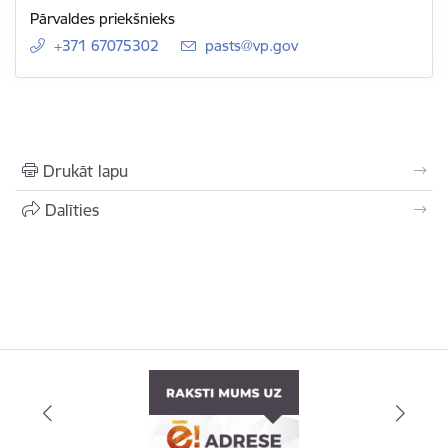
Pārvaldes priekšnieks
+371 67075302
E-pasts:
pasts@vp.gov
Drukāt lapu
Dalīties