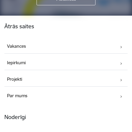
Kājene
Ātrās saites
Vakances
Iepirkumi
Projekti
Par mums
Noderīgi