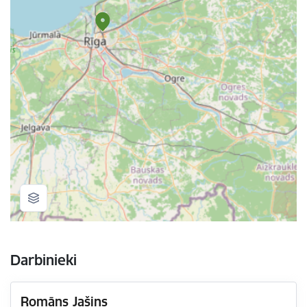
Darbinieki
Romāns Jašins