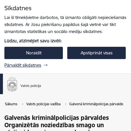
Pāriet uz lapas saturu
Sīkdatnes
Spied
lai meklētu
Enter
Lai šī tīmekļvietne darbotos, tā izmanto obligāti nepieciešamās
sīkdatnes. Ar Jūsu piekrišanu papildus šajā vietnē var tikt
izmantotas statistikas un sociālo mediju sīkdatnes.
Lūdzu, atzīmējiet savu izvēli:
Noraidīt
Apstiprināt visas
Pārvaldīt sīkdatnes
Sākums
Valsts policijas vadība
Galvenā kriminālpolicijas pārvalde
Galvenās kriminālpolicijas pārvaldes
Organizētās noziedzības smago un