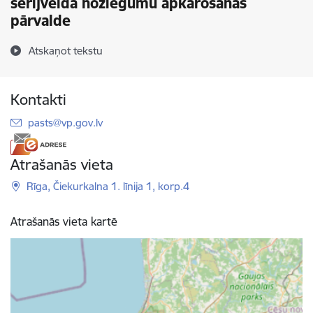
sērijveida noziegumu apkarošanas
pārvalde
Atskaņot tekstu
Kontakti
E-pasts:
pasts@vp.gov.lv
Atrašanās vieta
Rīga, Čiekurkalna 1. līnija 1, korp.4
Atrašanās vieta kartē