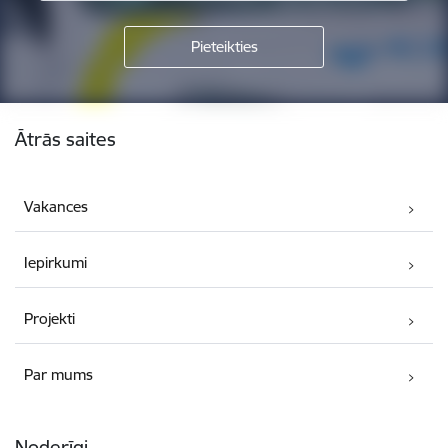
Kājene
Ātrās saites
Vakances
Iepirkumi
Projekti
Par mums
Noderīgi