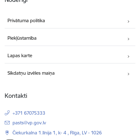
Privātuma politika
Piekļūstamība
Lapas karte
Sīkdatņu izvēles maiņa
Kontakti
+371 67075333
E-pasts:
pasts@vp.gov.lv
Čiekurkalna 1.līnija 1, k- 4 , Rīga, LV - 1026