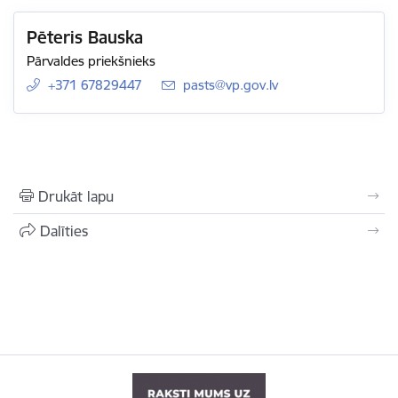
Pēteris Bauska
Pārvaldes priekšnieks
+371 67829447
E-pasts:
pasts@vp.gov.lv
Drukāt lapu
Dalīties