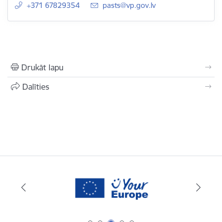
+371 67829354
E-pasts:
pasts@vp.gov.lv
Drukāt lapu
Dalīties