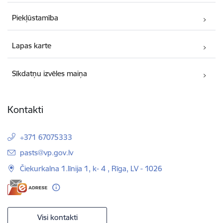
Piekļūstamība
Lapas karte
Sīkdatņu izvēles maiņa
Kontakti
+371 67075333
E-pasts:
pasts@vp.gov.lv
Čiekurkalna 1.līnija 1, k- 4 , Rīga, LV - 1026
Visi kontakti