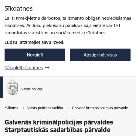
Pāriet uz lapas saturu
Sīkdatnes
Spied
lai meklētu
Enter
Lai šī tīmekļvietne darbotos, tā izmanto obligāti nepieciešamās
sīkdatnes. Ar Jūsu piekrišanu papildus šajā vietnē var tikt
izmantotas statistikas un sociālo mediju sīkdatnes.
Lūdzu, atzīmējiet savu izvēli:
Noraidīt
Apstiprināt visas
Pārvaldīt sīkdatnes
Sākums
Valsts policijas vadība
Galvenā kriminālpolicijas pārvalde
Galvenās kriminālpolicijas pārvaldes
Starptautiskās sadarbības pārvalde