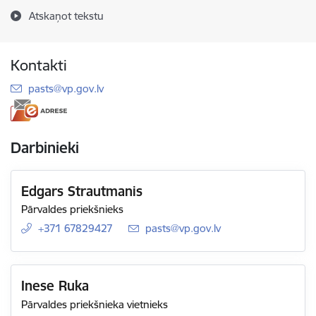
Atskaņot tekstu
Kontakti
E-pasts:
pasts@vp.gov.lv
Darbinieki
Edgars Strautmanis
Pārvaldes priekšnieks
+371 67829427
E-pasts:
pasts@vp.gov.lv
Inese Ruka
Pārvaldes priekšnieka vietnieks