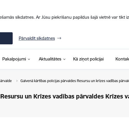
iešamās sīkdatnes. Ar Jūsu piekrišanu papildus šajā vietnē var tikt i
Pārvaldīt sīkdatnes
Pakalpojumi
Aktualitātes
Kā ziņot policijai
Kontak
pārvalde
Galvenā kārtības policijas pārvaldes Resursu un krīzes vadības pārva
s Resursu un Krīzes vadības pārvaldes Krīzes 