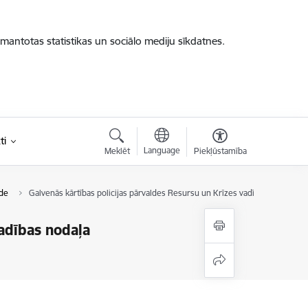
zmantotas statistikas un sociālo mediju sīkdatnes.
ti
Language
Meklēt
Piekļūstamība
lde
Galvenās kārtības policijas pārvaldes Resursu un Krīzes vadības pārvaldes
vadības nodaļa