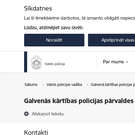
Pāriet uz lapas saturu
Sīkdatnes
Lai šī tīmekļvietne darbotos, tā izmanto obligāti nepiec
Lūdzu, atzīmējiet savu izvēli:
Noraidīt
Apstiprināt visas
Par mums
Sākums
Valsts policijas vadība
Galvenā kārtības policijas 
Galvenās kārtības policijas pārvalde
Atskaņot tekstu
Kontakti