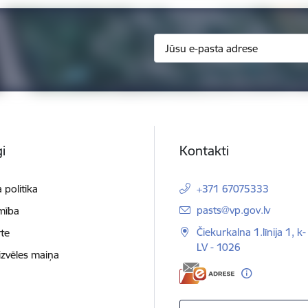
i
Kontakti
 politika
+371 67075333
E-pasts:
pasts@vp.gov.lv
mība
Čiekurkalna 1.līnija 1, k-
te
LV - 1026
izvēles maiņa