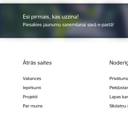
Esi pirmais, kas uzzina!
Piesakies jaunumu saņemšanai savā e-pastā!
Kājene
Ātrās saites
Noderīg
Vakances
Privātuma
Iepirkumi
Piekļūsta
Projekti
Lapas kar
Par mums
Sīkdatņu 