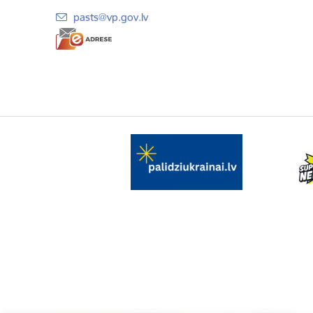
E-pasts:
pasts@vp.gov.lv