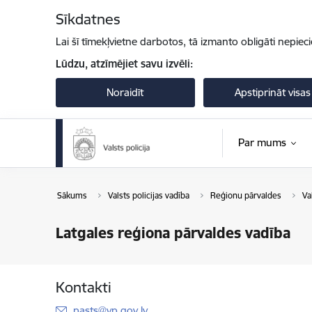
Pāriet uz lapas saturu
Sīkdatnes
Lai šī tīmekļvietne darbotos, tā izmanto obligāti nepiec
Lūdzu, atzīmējiet savu izvēli:
Noraidīt
Apstiprināt visas
Par mums
Sākums
Valsts policijas vadība
Reģionu pārvaldes
Va
Latgales reģiona pārvaldes vadība
Kontakti
E-pasts:
pasts@vp.gov.lv