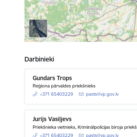
Darbinieki
Gundars Trops
Reģiona pārvaldes priekšnieks
+371 65403229
E-pasts:
pasts@vp.gov.lv
Jurijs Vasiļjevs
Priekšnieka vietnieks, Kriminālpolicijas biroja priek
+371 65403229
E-pasts:
pasts@vp.gov.lv