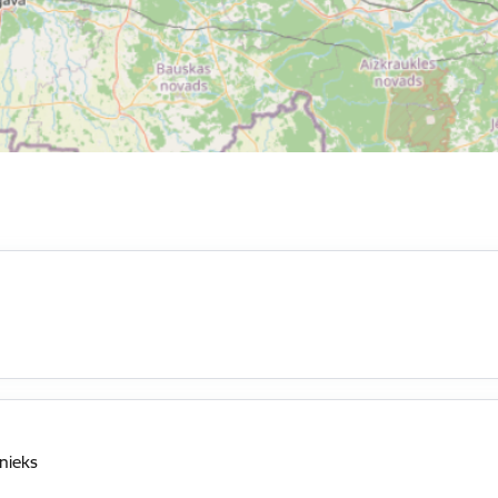
šnieks