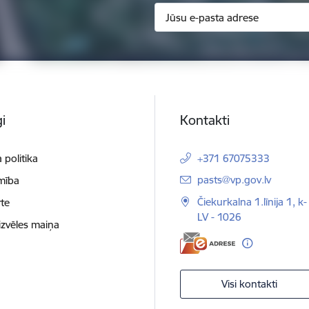
i
Kontakti
 politika
+371 67075333
E-pasts:
pasts@vp.gov.lv
mība
Čiekurkalna 1.līnija 1, k-
te
LV - 1026
izvēles maiņa
Visi kontakti