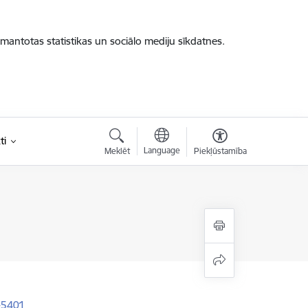
zmantotas statistikas un sociālo mediju sīkdatnes.
ti
Language
Meklēt
Piekļūstamība
V-5401