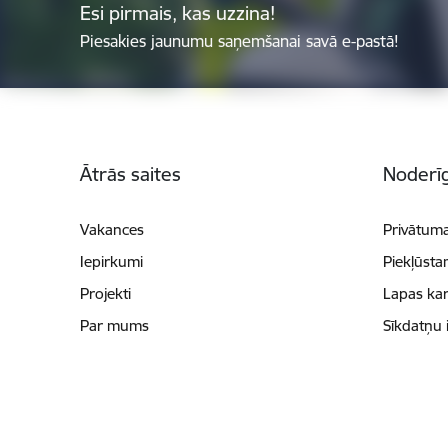
Esi pirmais, kas uzzina!
Piesakies jaunumu saņemšanai savā e-pastā!
Kājene
Ātrās saites
Noderīg
Vakances
Privātuma
Iepirkumi
Piekļūsta
Projekti
Lapas kar
Par mums
Sīkdatņu 