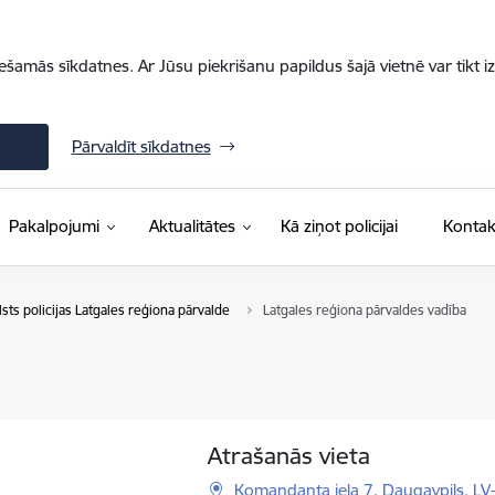
iešamās sīkdatnes. Ar Jūsu piekrišanu papildus šajā vietnē var tikt i
Pārvaldīt sīkdatnes
Pakalpojumi
Aktualitātes
Kā ziņot policijai
Kontak
lsts policijas Latgales reģiona pārvalde
Latgales reģiona pārvaldes vadība
Atrašanās vieta
Komandanta iela 7, Daugavpils, L