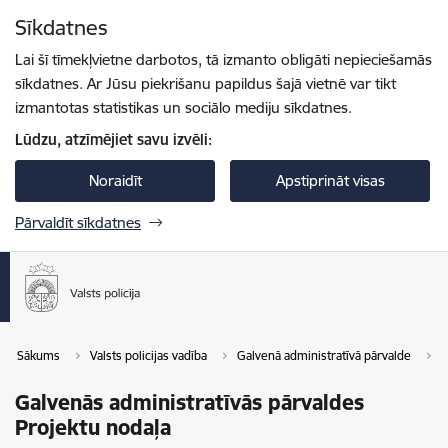
Pāriet uz lapas saturu
Sīkdatnes
Spied
lai meklētu
Enter
Lai šī tīmekļvietne darbotos, tā izmanto obligāti nepieciešamās
sīkdatnes. Ar Jūsu piekrišanu papildus šajā vietnē var tikt
izmantotas statistikas un sociālo mediju sīkdatnes.
Lūdzu, atzīmējiet savu izvēli:
Noraidīt
Apstiprināt visas
Pārvaldīt sīkdatnes
Sākums
Valsts policijas vadība
Galvenā administratīvā pārvalde
G
Galvenās administratīvās pārvaldes
Projektu nodaļa