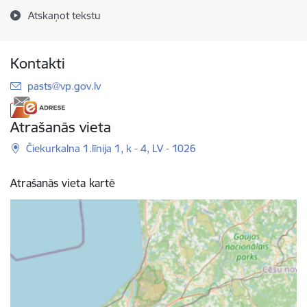
Atskaņot tekstu
Kontakti
E-pasts:
pasts@vp.gov.lv
Atrašanās vieta
Čiekurkalna 1.līnija 1, k - 4, LV - 1026
Atrašanās vieta kartē