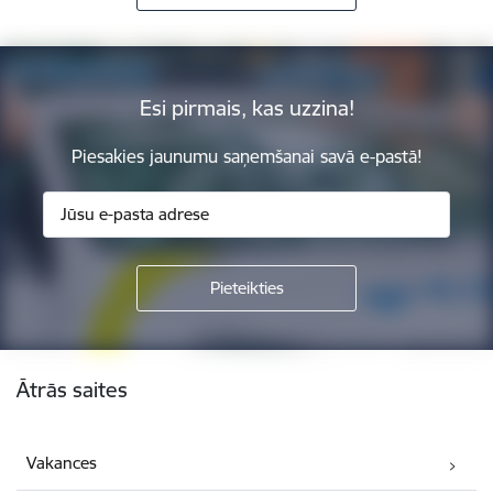
Esi pirmais, kas uzzina!
Piesakies jaunumu saņemšanai savā e-pastā!
Kājene
Ātrās saites
Vakances