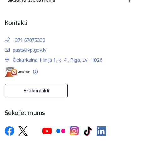
Kontakti
+371 67075333
E-pasts:
pasts@vp.gov.lv
Čiekurkalna 1.līnija 1, k- 4 , Rīga, LV - 1026
Visi kontakti
Sekojiet mums