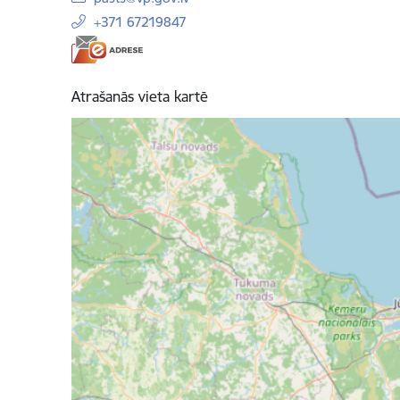
+371 67219847
Atrašanās vieta kartē