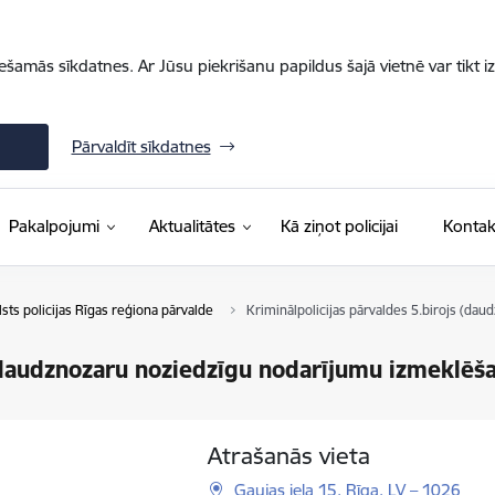
iešamās sīkdatnes. Ar Jūsu piekrišanu papildus šajā vietnē var tikt i
Pārvaldīt sīkdatnes
Pakalpojumi
Aktualitātes
Kā ziņot policijai
Kontak
lsts policijas Rīgas reģiona pārvalde
Kriminālpolicijas pārvaldes 5.birojs (da
 (daudznozaru noziedzīgu nodarījumu izmeklēša
Atrašanās vieta
Gaujas iela 15, Rīga, LV – 1026