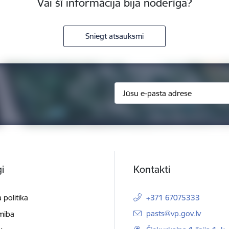
Vai šī informācija bija noderīga?
Sniegt atsauksmi
i
Kontakti
 politika
+371 67075333
E-pasts:
pasts@vp.gov.lv
mība