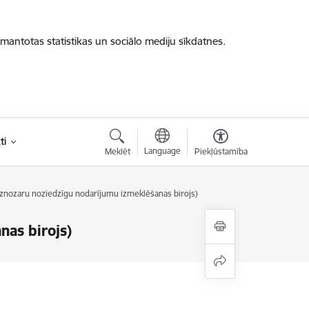
zmantotas statistikas un sociālo mediju sīkdatnes.
ti
Language
Meklēt
Piekļūstamība
udznozaru noziedzīgu nodarījumu izmeklēšanas birojs)
nas birojs)