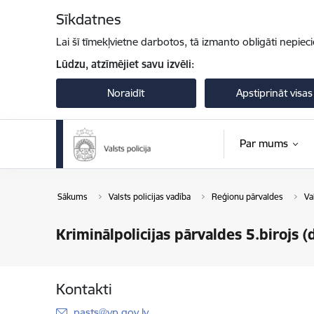
Pāriet uz lapas saturu
Sīkdatnes
Lai šī tīmekļvietne darbotos, tā izmanto obligāti nepiec
Lūdzu, atzīmējiet savu izvēli:
Noraidīt
Apstiprināt visas
Par mums
Sākums
Valsts policijas vadība
Reģionu pārvaldes
Va
Kriminālpolicijas pārvaldes 5.birojs
Kontakti
E-pasts:
pasts@vp.gov.lv