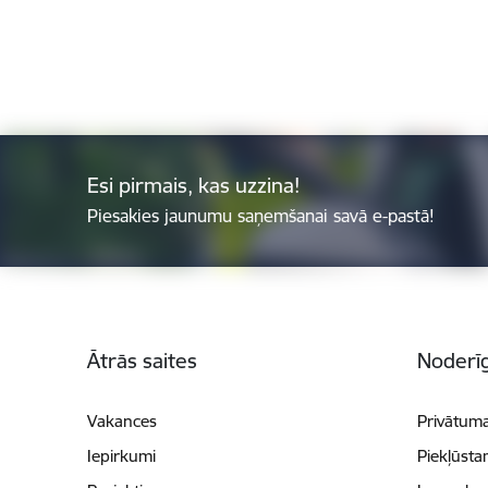
Esi pirmais, kas uzzina!
Piesakies jaunumu saņemšanai savā e-pastā!
Kājene
Ātrās saites
Noderīg
Vakances
Privātuma
Iepirkumi
Piekļūsta