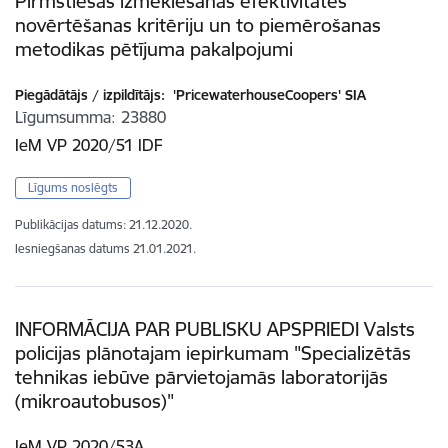
Pirmstiesas izmeklēšanas efektivitātes
novērtēšanas kritēriju un to piemērošanas
metodikas pētījuma pakalpojumi
Piegādātājs / izpildītājs:
'PricewaterhouseCoopers' SIA
Līgumsumma
23880
IeM VP 2020/51 IDF
Līgums noslēgts
Publikācijas datums:
21.12.2020.
Iesniegšanas datums
21.01.2021.
INFORMĀCIJA PAR PUBLISKU APSPRIEDI Valsts
policijas plānotajam iepirkumam "Specializētās
tehnikas iebūve pārvietojamās laboratorijās
(mikroautobusos)"
IeM VP 2020/53A