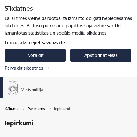
Pāriet uz lapas saturu
Sīkdatnes
Spied
lai meklētu
Enter
Lai šī tīmekļvietne darbotos, tā izmanto obligāti nepieciešamās
sīkdatnes. Ar Jūsu piekrišanu papildus šajā vietnē var tikt
izmantotas statistikas un sociālo mediju sīkdatnes.
Lūdzu, atzīmējiet savu izvēli:
Noraidīt
Apstiprināt visas
Pārvaldīt sīkdatnes
Sākums
Par mums
Iepirkumi
Iepirkumi