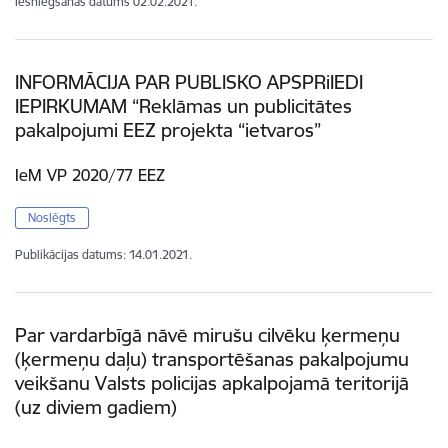
Iesniegšanas datums
02.02.2021.
INFORMĀCIJA PAR PUBLISKO APSPRiIEDI
IEPIRKUMAM “Reklāmas un publicitātes
pakalpojumi EEZ projekta “ietvaros”
IeM VP 2020/77 EEZ
Noslēgts
Publikācijas datums:
14.01.2021.
Par vardarbīgā nāvē mirušu cilvēku ķermeņu
(ķermeņu daļu) transportēšanas pakalpojumu
veikšanu Valsts policijas apkalpojamā teritorijā
(uz diviem gadiem)