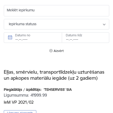
Meklēt iepirkumu
Iepirkuma statuss
Datums no
Datums līdz
Aizvērt
Eļļas, smērvielu, transportlīdzekļu uzturēšanas
un apkopes materiālu iegāde (uz 2 gadiem)
Piegādātājs / izpildītājs:
'TEHSERVISS' SIA
Līgumsumma
41999.99
IeM VP 2021/02
Lēmums pieņemts