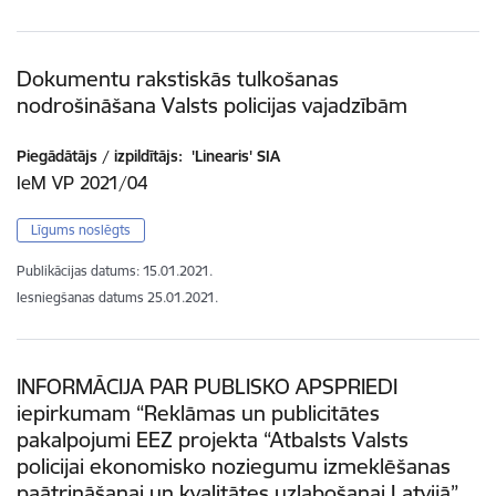
Dokumentu rakstiskās tulkošanas
nodrošināšana Valsts policijas vajadzībām
Piegādātājs / izpildītājs:
'Linearis' SIA
IeM VP 2021/04
Līgums noslēgts
Publikācijas datums:
15.01.2021.
Iesniegšanas datums
25.01.2021.
INFORMĀCIJA PAR PUBLISKO APSPRIEDI
iepirkumam “Reklāmas un publicitātes
pakalpojumi EEZ projekta “Atbalsts Valsts
policijai ekonomisko noziegumu izmeklēšanas
paātrināšanai un kvalitātes uzlabošanai Latvijā”