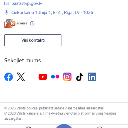
E-pasts:
pasts@vp.gov.lv
Čiekurkalna 1.līnija 1, k- 4 , Rīga, LV - 1026
Visi kontakti
Sekojiet mums
© 2026 Valsts policija, publicētā satura visas tiesības aizsargātas.
© 2020 Valsts kanceleja, Tīmekļvietņu vienotās platformas visas tiesības
aizsargātas.