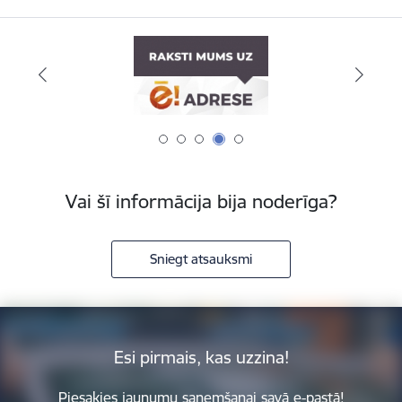
Vai šī informācija bija noderīga?
Sniegt atsauksmi
Esi pirmais, kas uzzina!
Piesakies jaunumu saņemšanai savā e-pastā!