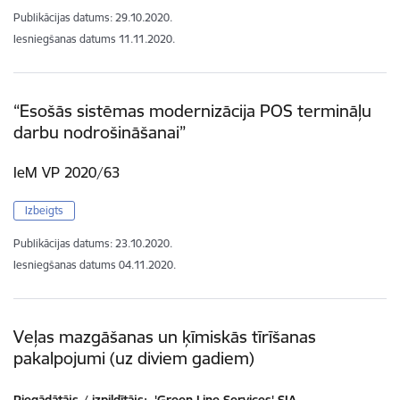
Publikācijas datums:
29.10.2020.
Iesniegšanas datums
11.11.2020.
“Esošās sistēmas modernizācija POS termināļu
darbu nodrošināšanai”
IeM VP 2020/63
Izbeigts
Publikācijas datums:
23.10.2020.
Iesniegšanas datums
04.11.2020.
Veļas mazgāšanas un ķīmiskās tīrīšanas
pakalpojumi (uz diviem gadiem)
Piegādātājs / izpildītājs:
'Green Line Services' SIA