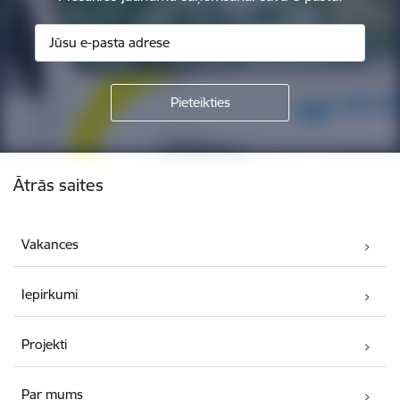
Kājene
Ātrās saites
Vakances
Iepirkumi
Projekti
Par mums