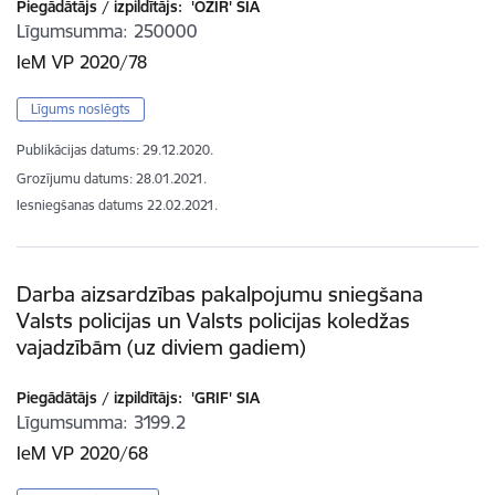
Piegādātājs / izpildītājs:
'OZIR' SIA
Līgumsumma
250000
IeM VP 2020/78
Līgums noslēgts
Publikācijas datums:
29.12.2020.
Grozījumu datums: 28.01.2021.
Iesniegšanas datums
22.02.2021.
Darba aizsardzības pakalpojumu sniegšana
Valsts policijas un Valsts policijas koledžas
vajadzībām (uz diviem gadiem)
Piegādātājs / izpildītājs:
'GRIF' SIA
Līgumsumma
3199.2
IeM VP 2020/68