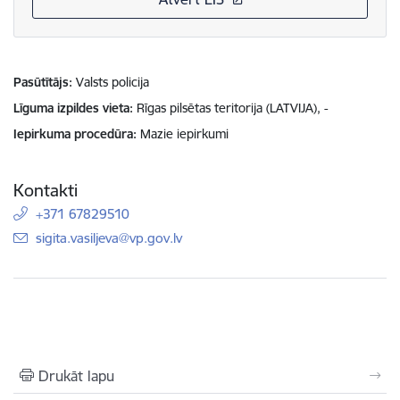
Pasūtītājs
Valsts policija
Līguma izpildes vieta
Rīgas pilsētas teritorija (LATVIJA), -
Iepirkuma procedūra
Mazie iepirkumi
Kontakti
+371 67829510
E-pasts:
sigita.vasiljeva@vp.gov.lv
Drukāt lapu