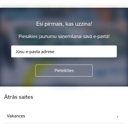
Esi pirmais, kas uzzina!
Piesakies jaunumu saņemšanai savā e-pastā!
Kājene
Ātrās saites
Vakances