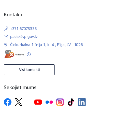
Kontakti
+371 67075333
E-pasts:
pasts@vp.gov.lv
Čiekurkalna 1.līnija 1, k- 4 , Rīga, LV - 1026
Visi kontakti
Sekojiet mums