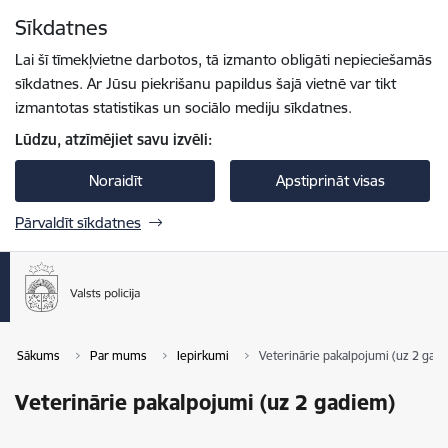
Pāriet uz lapas saturu
Sīkdatnes
Spied
lai meklētu
Enter
Lai šī tīmekļvietne darbotos, tā izmanto obligāti nepieciešamās
sīkdatnes. Ar Jūsu piekrišanu papildus šajā vietnē var tikt
izmantotas statistikas un sociālo mediju sīkdatnes.
Lūdzu, atzīmējiet savu izvēli:
Noraidīt
Apstiprināt visas
Pārvaldīt sīkdatnes
Sākums
Par mums
Iepirkumi
Veterinārie pakalpojumi (uz 2 gad
Veterinārie pakalpojumi (uz 2 gadiem)