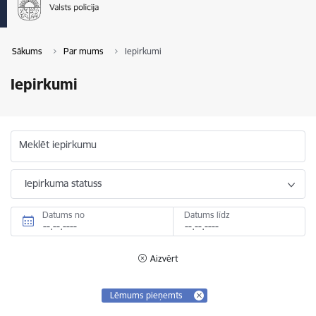
Sākums
Par mums
Iepirkumi
Iepirkumi
Meklēt iepirkumu
Iepirkuma statuss
Datums no
Datums līdz
Aizvērt
Lēmums pieņemts