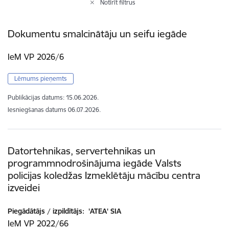
Notīrīt filtrus
Dokumentu smalcinātāju un seifu iegāde
IeM VP 2026/6
Lēmums pieņemts
Publikācijas datums:
15.06.2026.
Iesniegšanas datums
06.07.2026.
Datortehnikas, servertehnikas un
programmnodrošinājuma iegāde Valsts
policijas koledžas Izmeklētāju mācību centra
izveidei
Piegādātājs / izpildītājs:
'ATEA' SIA
IeM VP 2022/66