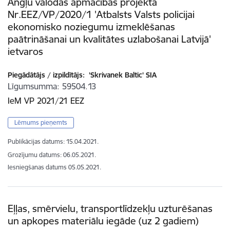
Angļu valodas apmācības projekta
Nr.EEZ/VP/2020/1 'Atbalsts Valsts policijai
ekonomisko noziegumu izmeklēšanas
paātrināšanai un kvalitātes uzlabošanai Latvijā'
ietvaros
Piegādātājs / izpildītājs:
'Skrivanek Baltic' SIA
Līgumsumma
59504.13
IeM VP 2021/21 EEZ
Lēmums pieņemts
Publikācijas datums:
15.04.2021.
Grozījumu datums: 06.05.2021.
Iesniegšanas datums
05.05.2021.
Eļļas, smērvielu, transportlīdzekļu uzturēšanas
un apkopes materiālu iegāde (uz 2 gadiem)