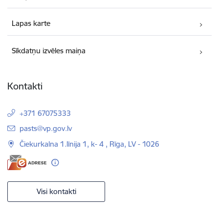
Lapas karte
Sīkdatņu izvēles maiņa
Kontakti
+371 67075333
E-pasts:
pasts@vp.gov.lv
Čiekurkalna 1.līnija 1, k- 4 , Rīga, LV - 1026
Visi kontakti