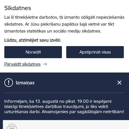
Pāriet uz lapas saturu
Sīkdatnes
Spied
lai meklētu
Enter
Lai šī tīmekļvietne darbotos, tā izmanto obligāti nepieciešamās
sīkdatnes. Ar Jūsu piekrišanu papildus šajā vietnē var tikt
izmantotas statistikas un sociālo mediju sīkdatnes.
Lūdzu, atzīmējiet savu izvēli:
Noraidīt
Apstiprināt visas
Pārvaldīt sīkdatnes
Izmaiņas
Informējam, ka 13. augustā no plkst. 19.00 ir iespējami
īslaicīgi tīmekļvietnes darbības traucējumi, jo tiks veikti
uzturēšanas darbi. Atvainojamies par sagādātajām neērtībām!