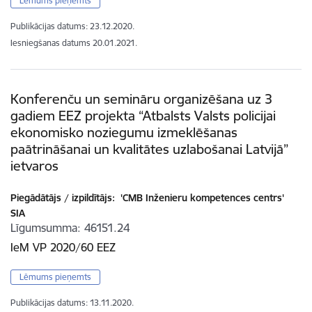
Lēmums pieņemts
Publikācijas datums:
23.12.2020.
Iesniegšanas datums
20.01.2021.
Konferenču un semināru organizēšana uz 3
gadiem EEZ projekta “Atbalsts Valsts policijai
ekonomisko noziegumu izmeklēšanas
paātrināšanai un kvalitātes uzlabošanai Latvijā”
ietvaros
Piegādātājs / izpildītājs:
'CMB Inženieru kompetences centrs'
SIA
Līgumsumma
46151.24
IeM VP 2020/60 EEZ
Lēmums pieņemts
Publikācijas datums:
13.11.2020.