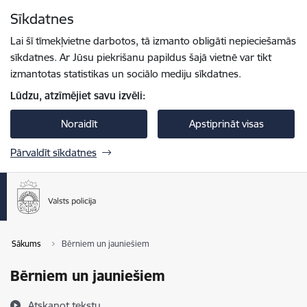
Pāriet uz lapas saturu
Sīkdatnes
Spied
lai meklētu
Enter
Lai šī tīmekļvietne darbotos, tā izmanto obligāti nepieciešamās
sīkdatnes. Ar Jūsu piekrišanu papildus šajā vietnē var tikt
izmantotas statistikas un sociālo mediju sīkdatnes.
Lūdzu, atzīmējiet savu izvēli:
Noraidīt
Apstiprināt visas
Pārvaldīt sīkdatnes
Sākums
Bērniem un jauniešiem
Bērniem un jauniešiem
Atskaņot tekstu