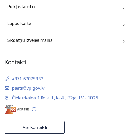
Piekļūstamība
Lapas karte
Sīkdatņu izvēles maiņa
Kontakti
+371 67075333
E-pasts:
pasts@vp.gov.lv
Čiekurkalna 1.līnija 1, k- 4 , Rīga, LV - 1026
Visi kontakti