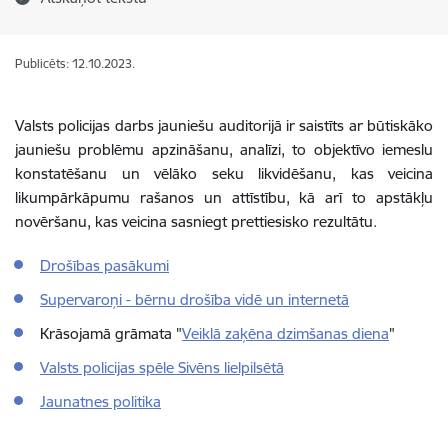
Publicēts: 12.10.2023.
Valsts policijas darbs jauniešu auditorijā ir saistīts ar būtiskāko
jauniešu problēmu apzināšanu, analīzi, to objektīvo iemeslu
konstatēšanu un vēlāko seku likvidēšanu, kas veicina
likumpārkāpumu rašanos un attīstību, kā arī to apstākļu
novēršanu, kas veicina sasniegt prettiesisko rezultātu.
Drošības pasākumi
Supervaroņi - bērnu drošība vidē un internetā
Krāsojamā grāmata "
Veiklā zaķēna dzimšanas diena
"
Valsts policijas spēle Sivēns lielpilsētā
Jaunatnes politika