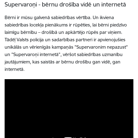
Supervaroņi - bērnu drošība vidē un internetā
Bērni ir mūsu galvenā sabiedrības vērtība. Un ikviena
sabiedrības locekļa pienākums ir rūpēties, lai bērni piedzīvo
laimīgu bērnību – drošībā un apkārtējo rūpēs par viņiem.
Tādēļ Valsts policija un sadarbības partneri ir apvienojušies
unikālās un vērienīgās kampaņās "Supervaronim nepazust"
un "Supervaroņi internetā", vēršot sabiedrības uzmanību
jautājumiem, kas saistās ar bērnu drošību gan vidē, gan
internetā.