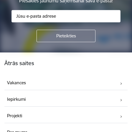
Piesakies jaunumu saņemšanai savā e-pastā!
Kājene
Ātrās saites
Vakances
Iepirkumi
Projekti