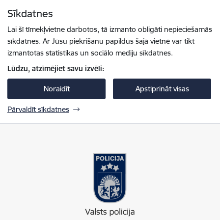
Pāriet uz lapas saturu
Sīkdatnes
Spied
lai meklētu
Enter
Lai šī tīmekļvietne darbotos, tā izmanto obligāti nepieciešamās
sīkdatnes. Ar Jūsu piekrišanu papildus šajā vietnē var tikt
izmantotas statistikas un sociālo mediju sīkdatnes.
Lūdzu, atzīmējiet savu izvēli:
Noraidīt
Apstiprināt visas
Pārvaldīt sīkdatnes
Valsts policija