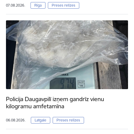
07.08.2026.
Rīga
Preses relīzes
Policija Daugavpilī izņem gandrīz vienu
kilogramu amfetamīna
06.08.2026.
Latgale
Preses relīzes