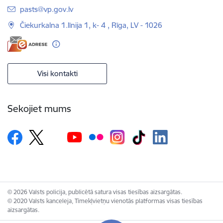
E-pasts:
pasts@vp.gov.lv
Čiekurkalna 1.līnija 1, k- 4 , Rīga, LV - 1026
Visi kontakti
Sekojiet mums
© 2026 Valsts policija, publicētā satura visas tiesības aizsargātas.
© 2020 Valsts kanceleja, Tīmekļvietņu vienotās platformas visas tiesības
aizsargātas.