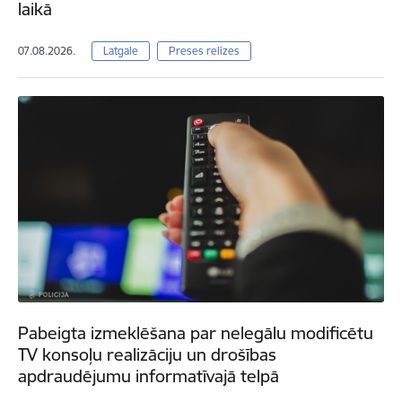
laikā
07.08.2026.
Latgale
Preses relīzes
Pabeigta izmeklēšana par nelegālu modificētu
TV konsoļu realizāciju un drošības
apdraudējumu informatīvajā telpā