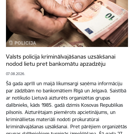
Valsts policija kriminālvajāšanas uzsākšanai
nodod lietu pret bankomātu apzadzēju
07.08.2026.
Šā gada aprīlī un maijā likumsargi saņēma informāciju
par zādzībām no bankomātiem Rīgā un Jelgavā. Saistībā
ar notikušo Lietuvā aizturēts organizētas grupas
dalībnieks, kāds 1985. gadā dzimis Kosovas Republikas
pilsonis. Aizturētajam piemērots apcietinājums, un
krimināllietas materiāli nodoti prokuratūrai
kriminālvajāšanas uzsākšanai. Pret pārējiem organizētās
grupas dalībniekiem turpinās izmeklēšana. Šā gada 27.