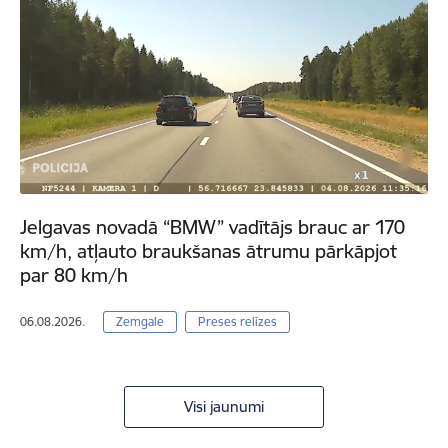
Jelgavas novadā “BMW” vadītājs brauc ar 170
km/h, atļauto braukšanas ātrumu pārkāpjot
par 80 km/h
06.08.2026.
Zemgale
Preses relīzes
Visi jaunumi