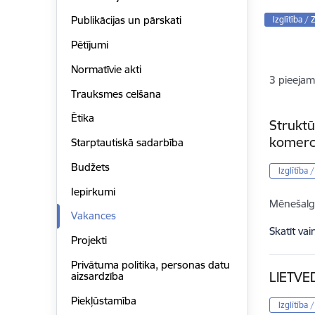
Publikācijas un pārskati
Izglītība /
Pētījumi
Normatīvie akti
3
pieejam
Trauksmes celšana
Ētika
Struktū
komerc
Starptautiskā sadarbība
Budžets
Izglītība 
Iepirkumi
Mēnešalg
Vakances
Skatīt vai
Projekti
Privātuma politika, personas datu
LIETVE
aizsardzība
Piekļūstamība
Izglītība 