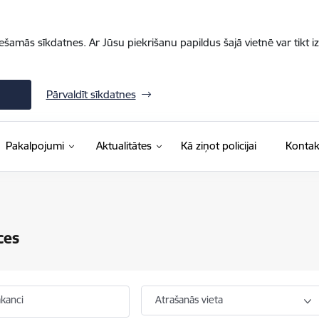
iešamās sīkdatnes. Ar Jūsu piekrišanu papildus šajā vietnē var tikt i
Pārvaldīt sīkdatnes
Pakalpojumi
Aktualitātes
Kā ziņot policijai
Kontak
ces
akanci
Atrašanās vieta