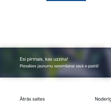
Esi pirmais, kas uzzina!
Piesakies jaunumu saņemšanai savā e-pastā!
Kājene
Ātrās saites
Noderīg