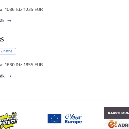
a:
1086 līdz 1235 EUR
rāk
RS
/ Zinātne
a:
1630 līdz 1855 EUR
rāk