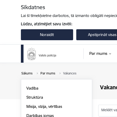
Pāriet uz lapas saturu
Sīkdatnes
Lai šī tīmekļvietne darbotos, tā izmanto obligāti nepiec
Lūdzu, atzīmējiet savu izvēli:
Noraidīt
Apstiprināt visas
Par mums
Sākums
Par mums
Vakances
Vakan
Vadība
Struktūra
Misija, vīzija, vērtības
Meklēt v
Darbības jomas