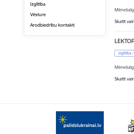
Izglītība
Mēnešalg
Vēsture
Skatīt vai
Arodbiedrību kontakti
LEKTO
Izglītība 
Mēnešalg
Skatīt vai