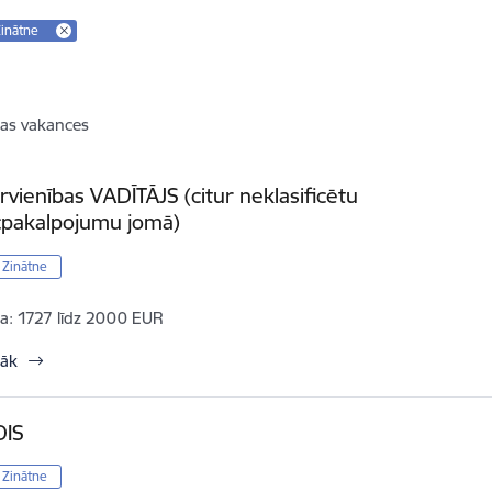
 Zinātne
as vakances
rvienības VADĪTĀJS (citur neklasificētu
pakalpojumu jomā)
/ Zinātne
a:
1727 līdz 2000 EUR
rāk
DIS
/ Zinātne