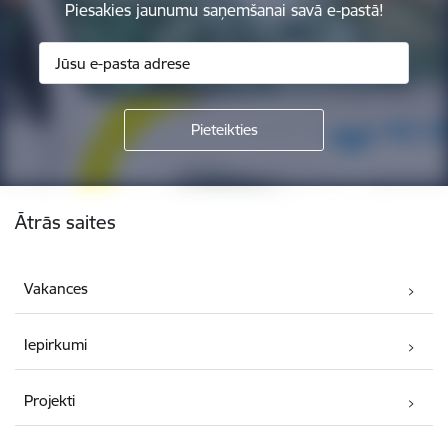
Piesakies jaunumu saņemšanai savā e-pastā!
Kājene
Ātrās saites
Vakances
Iepirkumi
Projekti