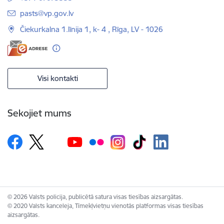
E-pasts:
pasts@vp.gov.lv
Čiekurkalna 1.līnija 1, k- 4 , Rīga, LV - 1026
Visi kontakti
Sekojiet mums
© 2026 Valsts policija, publicētā satura visas tiesības aizsargātas.
© 2020 Valsts kanceleja, Tīmekļvietņu vienotās platformas visas tiesības
aizsargātas.