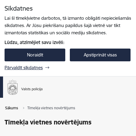
Pāriet uz lapas saturu
Sīkdatnes
Spied
lai meklētu
Enter
Lai šī tīmekļvietne darbotos, tā izmanto obligāti nepieciešamās
sīkdatnes. Ar Jūsu piekrišanu papildus šajā vietnē var tikt
izmantotas statistikas un sociālo mediju sīkdatnes.
Lūdzu, atzīmējiet savu izvēli:
Noraidīt
Apstiprināt visas
Pārvaldīt sīkdatnes
Sākums
Tīmekļa vietnes novērtējums
Tīmekļa vietnes novērtējums