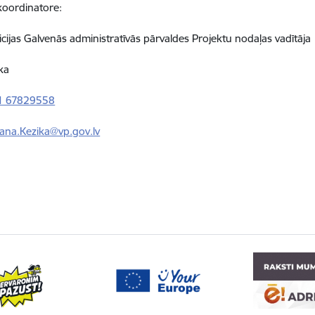
koordinatore:
licijas Galvenās administratīvās pārvaldes Projektu nodaļas vadītāja
ka
1 67829558
Jana.Kezika@vp.gov.lv