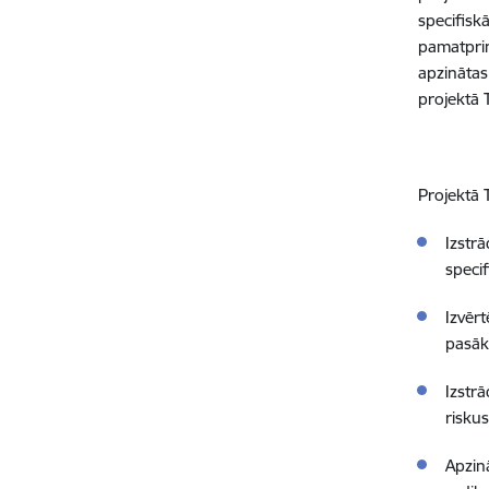
specifiskā
pamatprinc
apzinātas
projektā 
Projektā 
Izstrā
speci
Izvēr
pasāk
Izstrā
riskus
Apzinā