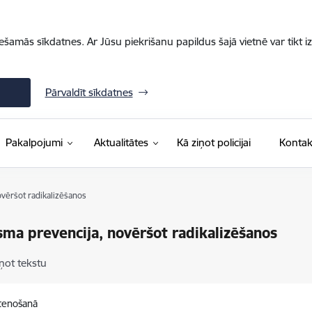
iešamās sīkdatnes. Ar Jūsu piekrišanu papildus šajā vietnē var tikt i
Pārvaldīt sīkdatnes
Pakalpojumi
Aktualitātes
Kā ziņot policijai
Kontak
ovēršot radikalizēšanos
sma prevencija, novēršot radikalizēšanos
ņot tekstu
stenošanā