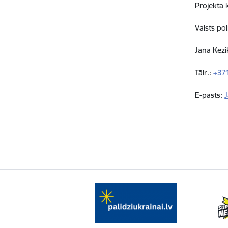
Projekta 
Valsts po
Jana Kezi
Tālr.:
+37
E-pasts: