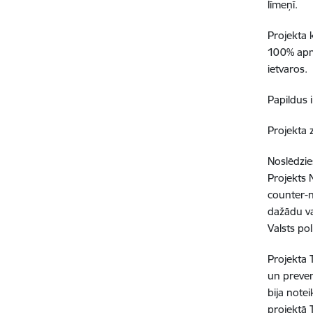
līmeņī.
Projekta 
100% apmē
ietvaros.
Papildus 
Projekta 
Noslēdzie
Projekts 
counter-n
dažādu va
Valsts po
Projekta 
un preven
bija notei
projektā 