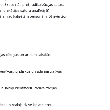
e; 3) apzināti pret-radikalizācijas satura
omunikācijas satura analīzei; 5)
 ar radikalizētām personām; 6) izvērtēti
jas cēloņus un ar tiem saistītās
entīvus, juridiskus un administratīvus
i laicīgi identificētu radikalizācijas
stē un reālajā dzīvē izplatīt pret-