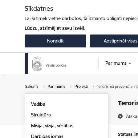
Pāriet uz lapas saturu
Sīkdatnes
Lai šī tīmekļvietne darbotos, tā izmanto obligāti nepiec
Lūdzu, atzīmējiet savu izvēli:
Noraidīt
Apstiprināt visas
Par mums
Sākums
Par mums
Projekti
Terorisma prevencija, n
Terori
Vadība
Struktūra
Atska
Misija, vīzija, vērtības
Statuss:
Ī
Darbības jomas