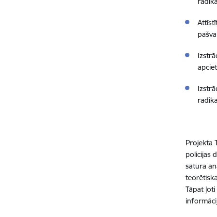
radika
Attīs
pašval
Izstr
apcie
Izstr
radika
Projekta 
policijas
satura ana
teorētiska
Tāpat ļoti
informāci