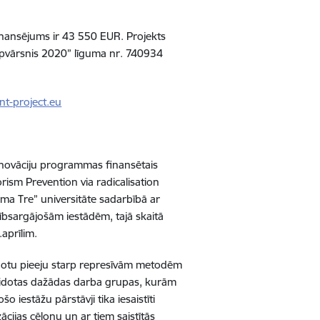
finansējums ir 43 550 EUR. Projekts
Apvārsnis 2020” līguma nr. 740934
ent-project.eu
inovāciju programmas finansētais
rism Prevention via radicalisation
oma Tre” universitāte sadarbībā ar
sībsargājošām iestādēm, tajā skaitā
.aprīlim.
enotu pieeju starp represīvām metodēm
zveidotas dažādas darba grupas, kurām
o iestāžu pārstāvji tika iesaistīti
ācijas cēloņu un ar tiem saistītās