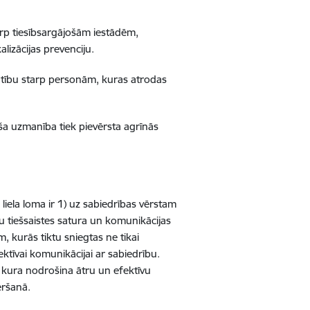
arp tiesībsargājošām iestādēm,
lizācijas prevenciju.
latību starp personām, kuras atrodas
ša uzmanība tiek pievērsta agrīnās
 liela loma ir 1) uz sabiedrības vērstam
tu tiešsaistes satura un komunikācijas
m, kurās tiktu sniegtas ne tikai
ektīvai komunikācijai ar sabiedrību.
ai, kura nodrošina ātru un efektīvu
ēršanā.