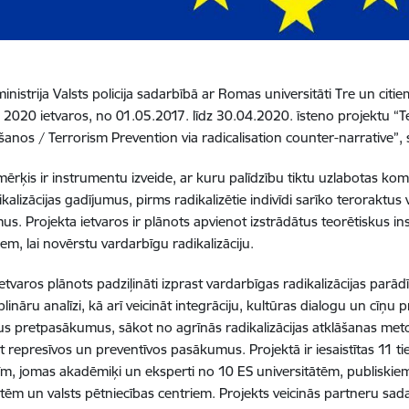
 ministrija Valsts policija sadarbībā ar Romas universitāti Tre un 
 2020 ietvaros, no 01.05.2017. līdz 30.04.2020. īsteno projektu “T
ēšanos / Terrorism Prevention via radicalisation counter-narrative”
mērķis ir instrumentu izveide, ar kuru palīdzību tiktu uzlabotas ko
ikalizācijas gadījumus, pirms radikalizētie indivīdi sarīko teroraktus 
us. Projekta ietvaros ir plānots apvienot izstrādātus teorētiskus i
m, lai novērstu vardarbīgu radikalizāciju.
ietvaros plānots padziļināti izprast vardarbīgas radikalizācijas par
plināru analīzi, kā arī veicināt integrāciju, kultūras dialogu un cīņu p
s pretpasākumus, sākot no agrīnās radikalizācijas atklāšanas me
t represīvos un preventīvos pasākumus. Projektā ir iesaistītas 11 t
tīm, jomas akadēmiķi un eksperti no 10 ES universitātēm, publiskie
ātēm un valsts pētniecības centriem. Projekts veicinās partneru sa