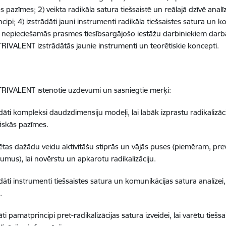
s pazīmes; 2) veikta radikāla satura tiešsaistē un reālajā dzīvē analīz
ipi; 4) izstrādāti jauni instrumenti radikāla tiešsaistes satura un k
 nepieciešamās prasmes tiesībsargājošo iestāžu darbiniekiem darbā
TRIVALENT izstrādātās jaunie instrumenti un teorētiskie koncepti.
TRIVALENT īstenotie uzdevumi un sasniegtie mērķi:
dāti kompleksi daudzdimensiju modeļi, lai labāk izprastu radikalizāci
fiskās pazīmes.
tētas dažādu veidu aktivitāšu stiprās un vājās puses (piemēram, prev
umus), lai novērstu un apkarotu radikalizāciju.
dāti instrumenti tiešsaistes satura un komunikācijas satura analīzei, la
.
ti pamatprincipi pret-radikalizācijas satura izveidei, lai varētu tiešsai