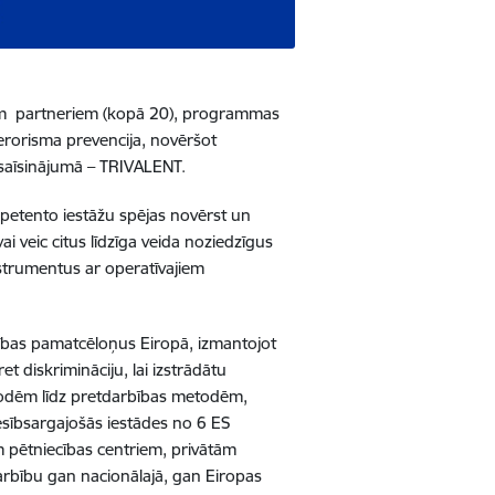
citiem partneriem (kopā 20), programmas
erorisma prevencija, novēršot
, saīsinājumā – TRIVALENT.
mpetento iestāžu spējas novērst un
vai veic citus līdzīga veida noziedzīgus
nstrumentus ar operatīvajiem
ādības pamatcēloņus Eiropā, izmantojot
ret diskrimināciju, lai izstrādātu
todēm līdz pretdarbības metodēm,
iesībsargajošās iestādes no 6 ES
m pētniecības centriem, privātām
darbību gan nacionālajā, gan Eiropas