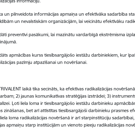
lizācijas informāciju.
tīta un pilnveidota informācijas apmaiņa un efektīvāka sadarbība st
dībām un nevalstiskām organizācijām, lai veicinātu efektīvāku radika
ādāti preventīvi pasākumi, lai mazinātu vardarbīgā ekstrēmisma izp
tinājumā.
ādāts apmācības kurss tiesībsargājošo iestāžu darbiniekiem, kur īpa
lizācijas pazīmju atpazīšanai un novēršanai.
TRIVALENT laikā tika secināts, ka efektīvas radikalizācijas novēršanā
 darbam; 2) jaunas komunikatīvas stratēģijas izstrādei; 3) instrumen
līzei. Ļoti liela loma ir tiesībsargājošo iestāžu darbinieku apmācībā
s zināšanas, bet arī attīstītas tiesībsargājoši darbinieku prasmes ef
 liela loma radikalizācijas novēršanā ir arī starpinstitūciju sadarbīb
jas apmaiņu starp institūcijām un vienoto pieeju radikalizācijas nov