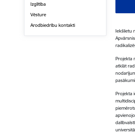
Izglītība
Vēsture
Arodbiedrību kontakti
Iekšlietu
Apvārsnis
radikaliz
Projekta 
atklāt rad
nodarījum
pasākumie
Projekta 
multidisci
piemērotu
apvienojo
dalībvals
universit