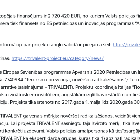
kopējais finansējums ir 2 720 420 EUR, no kuriem Valsts policijas 
rā tiek finansēts no ES pētniecības un inovācijas programmas “
informācija par projektu angļu valodā ir pieejama šeit:
http://trival
ziņas:
https://trivalent-project.eu/category/news/
s Eiropas Savienības programmas Apvārsnis 2020 Pētniecības un 
Nr.7740934 “Terorisma prevencija, novēršot radikalizēšanos”/ Terro
arrative (saīsinājumā – TRIVALENT). Projektu koordinēja Itālijas “R
lstu zinātniskiem institūtiem, augstākām izglītības iestādēm un tie
liciju. Projekts tika īstenots no 2017.gada 1.maija līdz 2020.gada 30
TRIVALENT galvenais mērķis: novēršot radikalizēšanos, veicināt vi
ciju. Lai projektā TRIVALENT sasniegtu tajā izvirzīto mērķi, tika i
kti konkrēti uzdevumi. Valsts policijas amatpersonas kā tiesībsargājoš
TRIVALENT kā eksperti darba grupās, kurās tika 1) apzināti radikaliz