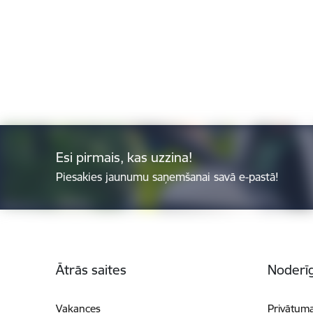
Esi pirmais, kas uzzina!
Piesakies jaunumu saņemšanai savā e-pastā!
Kājene
Ātrās saites
Noderīg
Vakances
Privātuma