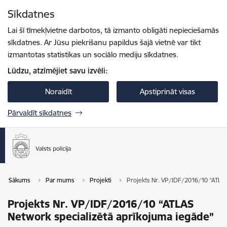
Pāriet uz lapas saturu
Sīkdatnes
Spied
lai meklētu
Enter
Lai šī tīmekļvietne darbotos, tā izmanto obligāti nepieciešamās
sīkdatnes. Ar Jūsu piekrišanu papildus šajā vietnē var tikt
izmantotas statistikas un sociālo mediju sīkdatnes.
Lūdzu, atzīmējiet savu izvēli:
Noraidīt
Apstiprināt visas
Pārvaldīt sīkdatnes
Sākums
Par mums
Projekti
Projekts Nr. VP/IDF/2016/10 “ATLAS
Projekts Nr. VP/IDF/2016/10 “ATLAS
Network specializētā aprīkojuma iegāde”