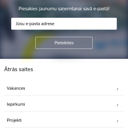
Piesakies jaunumu saņemšanai savā e-pastā!
Kājene
Ātrās saites
Vakances
Iepirkumi
Projekti