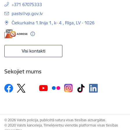
+371 67075333
E-pasts:
pasts@vp.gov.lv
Čiekurkalna 1.līnija 1, k- 4 , Rīga, LV - 1026
Visi kontakti
Sekojiet mums
© 2026 Valsts policija, publicētā satura visas tiesības aizsargātas.
© 2020 Valsts kanceleja, Tīmekļvietņu vienotās platformas visas tiesības