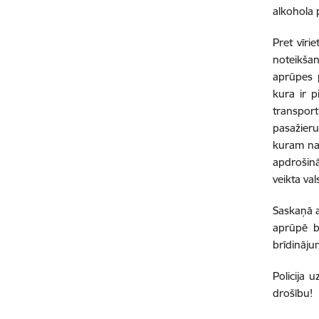
alkohola 
Pret vīri
noteikšan
aprūpes 
kura ir p
transport
pasažieru
kuram nav
apdrošinā
veikta va
Saskaņā a
aprūpē b
brīdināju
Policija 
drošību!