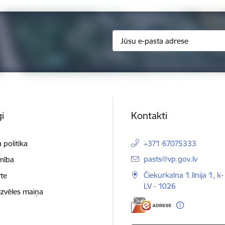
i
Kontakti
 politika
+371 67075333
E-pasts:
pasts@vp.gov.lv
mība
Čiekurkalna 1.līnija 1, k-
te
LV - 1026
izvēles maiņa