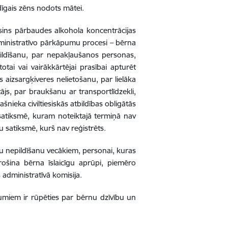
adīgais zēns nodots mātei.
 asins pārbaudes alkohola koncentrācijas
 administratīvo pārkāpumu procesi – bērna
ldīšanu, par nepakļaušanos personas,
otai vai vairākkārtējai prasībai apturēt
 aizsargķiveres nelietošanu, par lielāka
ājs, par braukšanu ar transportlīdzekli,
ieka civiltiesiskās atbildības obligātās
satiksmē, kuram noteiktajā termiņā nav
u satiksmē, kurš nav reģistrēts.
u nepildīšanu vecākiem, personai, kuras
ošina bērna īslaicīgu aprūpi, piemēro
administratīvā komisija.
vumiem ir rūpēties par bērnu dzīvību un