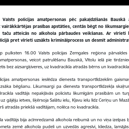
 Valsts policijas amatpersonas pēc pakaļdzīšanās Bauskā ai
t vairākkārtējas prasības apstāties, centās bēgt no likumsargi
 taču atteicās no alkohola pārbaudes veikšanas. Ar vīrieti 
olicijā pret vīrieti uzsākts kriminālprocess un desmit administ
 ap pulksten 16.00 Valsts policijas Zemgales reģiona pārvalde
matpersonas, veicot patrulēšanu Bauskā, Vītolu ielā pie tirdznie
rietis bez aizsargķiveres, uz kvadracikla atradās bērns un kvadraci
licijas amatpersonas ieslēdza dienesta transportlīdzeklim gaism
uzsāka bēgšanu. Likumsargi pa dienesta transportlīdzekļa skaļruni
racikla vadītājs nepakļāvās policistu likumīgām prasībām un tur
uz gājēju ietves, šķērsoja Salātu ielu, Kļavu ielu līdz Ceriņu un Maz
rš atradās priekšā vadītājam, nolēca no kvadracikla.
la vadītājs bija acīmredzamā alkohola reibumā un no viņa izelpas 
nometa zemē alkohola pudeli un uzvedās agresīvi, kliedza, lamājā