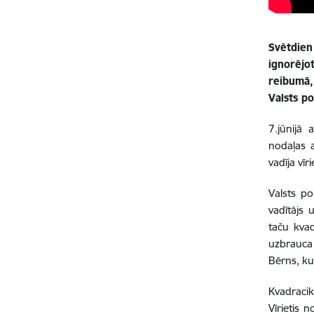
Svētdien
ignorējo
reibumā,
Valsts p
7.jūnijā
nodaļas a
vadīja vī
Valsts po
vadītājs 
taču kvad
uzbrauca 
Bērns, ku
Kvadracik
Vīrietis 