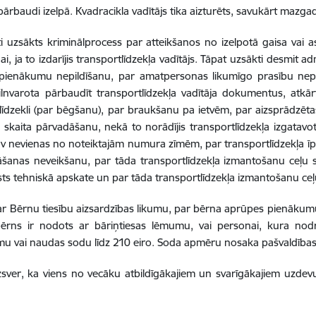
pārbaudi izelpā. Kvadracikla vadītājs tika aizturēts, savukārt mazg
eti uzsākts kriminālprocess par atteikšanos no izelpotā gaisa vai
ai, ja to izdarījis transportlīdzekļa vadītājs. Tāpat uzsākti desmit
pienākumu nepildīšanu, par amatpersonas likumīgo prasību nepi
ilnvarota pārbaudīt transportlīdzekļa vadītāja dokumentus, atkārt
līdzekli (par bēgšanu), par braukšanu pa ietvēm, par aizsprādzētas
 skaita pārvadāšanu, nekā to norādījis transportlīdzekļa izgatavot
 nevienas no noteiktajām numura zīmēm, par transportlīdzekļa īpašn
šanas neveikšanu, par tāda transportlīdzekļa izmantošanu ceļu 
lsts tehniskā apskate un par tāda transportlīdzekļa izmantošanu ceļ
r Bērnu tiesību aizsardzības likumu, par bērna aprūpes pienākum
ērns ir nodots ar bāriņtiesas lēmumu, vai personai, kura nodr
mu vai naudas sodu līdz 210 eiro. Soda apmēru nosaka pašvaldības 
uzsver, ka viens no vecāku atbildīgākajiem un svarīgākajiem uzde