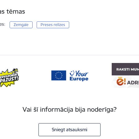
tas tēmas
es:
Zemgale
Preses relīzes
Vai šī informācija bija noderīga?
Sniegt atsauksmi