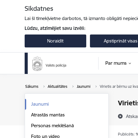
Pāriet uz lapas saturu
Sīkdatnes
Lai šī tīmekļvietne darbotos, tā izmanto obligāti nepiec
Lūdzu, atzīmējiet savu izvēli:
Noraidīt
Apstiprināt visas
Par mums
Sākums
Aktualitātes
Jaunumi
Vīrietis ar bērnu uz kv
Vīriet
Jaunumi
Atrastās mantas
Atska
Personas meklēšanā
Publicēts: 
Foto un video