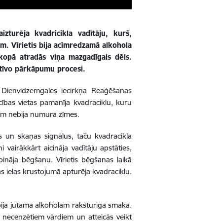
zturēja kvadricikla vadītāju, kurš,
em. Vīrietis bija acīmredzamā alkohola
kopā atradās viņa mazgadīgais dēls.
ratīvo pārkāpumu procesi.
s Dienvidzemgales iecirkņa Reaģēšanas
cības vietas pamanīja kvadraciklu, kuru
klam nebija numura zīmes.
as un skaņas signālus, taču kvadracikla
 vairākkārt aicināja vadītāju apstāties,
pināja bēgšanu. Vīrietis bēgšanas laikā
ās ielas krustojumā apturēja kvadraciklu.
bija jūtama alkoholam raksturīga smaka.
s necenzētiem vārdiem un atteicās veikt