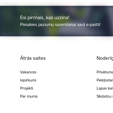
Esi pirmais, kas uzzina!
Piesakies jaunumu saņemšanai savā e-pastā!
Kājene
Ātrās saites
Noderīg
Vakances
Privātuma
Iepirkumi
Piekļūsta
Projekti
Lapas kar
Par mums
Sīkdatņu 