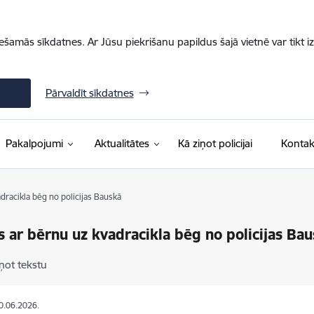
iešamās sīkdatnes. Ar Jūsu piekrišanu papildus šajā vietnē var tikt i
Pārvaldīt sīkdatnes
Pakalpojumi
Aktualitātes
Kā ziņot policijai
Kontak
adracikla bēg no policijas Bauskā
is ar bērnu uz kvadracikla bēg no policijas Ba
ņot tekstu
10.06.2026.