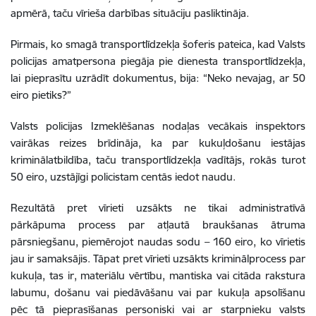
apmērā, taču vīrieša darbības situāciju pasliktināja.
Pirmais, ko smagā transportlīdzekļa šoferis pateica, kad Valsts
policijas amatpersona piegāja pie dienesta transportlīdzekļa,
lai pieprasītu uzrādīt dokumentus, bija: “Neko nevajag, ar 50
eiro pietiks?”
Valsts policijas Izmeklēšanas nodaļas vecākais inspektors
vairākas reizes brīdināja, ka par kukuļdošanu iestājas
kriminālatbildība, taču transportlīdzekļa vadītājs, rokās turot
50 eiro, uzstājīgi policistam centās iedot naudu.
Rezultātā pret vīrieti uzsākts ne tikai administratīvā
pārkāpuma process par atļautā braukšanas ātruma
pārsniegšanu, piemērojot naudas sodu – 160 eiro, ko vīrietis
jau ir samaksājis. Tāpat pret vīrieti uzsākts kriminālprocess par
kukuļa, tas ir, materiālu vērtību, mantiska vai citāda rakstura
labumu, došanu vai piedāvāšanu vai par kukuļa apsolīšanu
pēc tā pieprasīšanas personiski vai ar starpnieku valsts