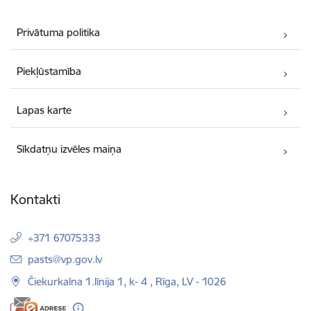
Privātuma politika
Piekļūstamība
Lapas karte
Sīkdatņu izvēles maiņa
Kontakti
+371 67075333
E-pasts:
pasts@vp.gov.lv
Čiekurkalna 1.līnija 1, k- 4 , Rīga, LV - 1026