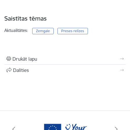
Saistītas tēmas
Aktualitātes:
Zemgale
Preses relīzes
Drukāt lapu
Dalīties