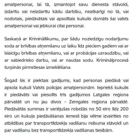
amatpersonai, lai tā, izmantojot savu dienesta stāvokli,
izdarītu vai neizdarītu kādu darbību, neatkarīgi no tā, vai
nodotais, piedāvātais vai apsolītais kukulis domāts šai valsts
amatpersonai vai jebkurai citai personai.
Saskaņā ar Krimināllikumu, par šādu noziedzīgu nodarījumu
soda ar brīvības atņemšanu uz laiku līdz pieciem gadiem vai ar
īslaicīgu brīvības atņemšanu, vai ar probācijas uzraudzību, vai
ar sabiedrisko darbu, vai ar naudas sodu. Kriminālprocesā
turpinās pirmstiesas izmeklēšana.
Šogad šis ir piektais gadījums, kad personas piedāvā vai
apsola kukuli Valsts policijas amatpersonām. Iepriekš kukulis
ir piedāvāts vai piesolīts trīs gadījumos Latgales reģiona
pārvaldē un nu jau divos – Zemgales reģiona pārvaldē.
Piedāvātās summas ir variējušas robežās no 50 eiro līdz 200
eiro un kukuļa piedāvāšanas iemesli bija vēlme izvairīties no
atbildības par transportlīdzekļa vadīšanu reibuma stāvoklī un
par vadīšanu bez transportlīdzekļa vadīšanas tiesībām.