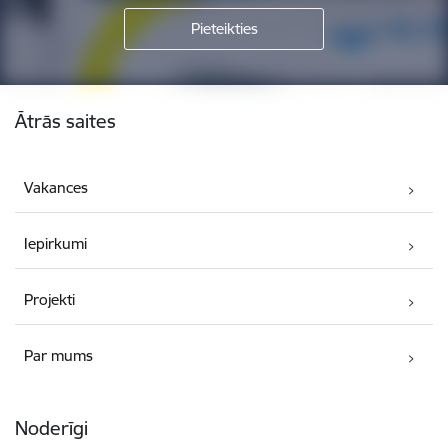
Kājene
Ātrās saites
Vakances
Iepirkumi
Projekti
Par mums
Noderīgi