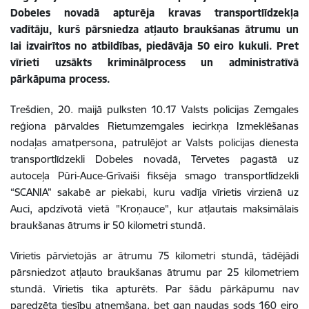
Dobeles novadā apturēja kravas transportlīdzekļa
vadītāju, kurš pārsniedza atļauto braukšanas ātrumu un
lai izvairītos no atbildības, piedāvāja 50 eiro kukuli. Pret
vīrieti uzsākts kriminālprocess un administratīvā
pārkāpuma process.
Trešdien, 20. maijā pulksten 10.17 Valsts policijas Zemgales
reģiona pārvaldes Rietumzemgales iecirkņa Izmeklēšanas
nodaļas amatpersona, patrulējot ar Valsts policijas dienesta
transportlīdzekli Dobeles novadā, Tērvetes pagastā uz
autoceļa Pūri-Auce-Grīvaiši fiksēja smago transportlīdzekli
“SCANIA” sakabē ar piekabi, kuru vadīja vīrietis virzienā uz
Auci, apdzīvotā vietā "Kroņauce", kur atļautais maksimālais
braukšanas ātrums ir 50 kilometri stundā.
Vīrietis pārvietojās ar ātrumu 75 kilometri stundā, tādējādi
pārsniedzot atļauto braukšanas ātrumu par 25 kilometriem
stundā. Vīrietis tika apturēts. Par šādu pārkāpumu nav
paredzēta tiesību atņemšana, bet gan naudas sods 160 eiro