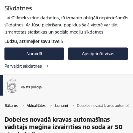
Pāriet uz lapas saturu
Sīkdatnes
Spied
lai meklētu
Enter
Lai šī tīmekļvietne darbotos, tā izmanto obligāti nepieciešamās
sīkdatnes. Ar Jūsu piekrišanu papildus šajā vietnē var tikt
izmantotas statistikas un sociālo mediju sīkdatnes.
Lūdzu, atzīmējiet savu izvēli:
Noraidīt
Apstiprināt visas
Pārvaldīt sīkdatnes
Sākums
Aktualitātes
Jaunumi
Dobeles novadā kravas automašīnas 
Dobeles novadā kravas automašīnas
vadītājs mēģina izvairīties no soda ar 50