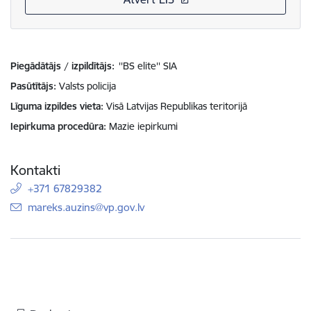
Piegādātājs / izpildītājs:
''BS elite'' SIA
Pasūtītājs
Valsts policija
Līguma izpildes vieta
Visā Latvijas Republikas teritorijā
Iepirkuma procedūra
Mazie iepirkumi
Kontakti
+371 67829382
E-pasts:
mareks.auzins@vp.gov.lv