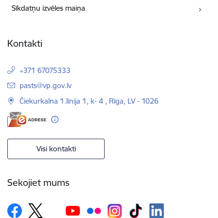
Sīkdatņu izvēles maiņa
Kontakti
+371 67075333
E-pasts:
pasts@vp.gov.lv
Čiekurkalna 1.līnija 1, k- 4 , Rīga, LV - 1026
Visi kontakti
Sekojiet mums