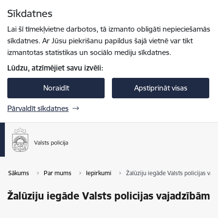
Pāriet uz lapas saturu
Sīkdatnes
Spied
lai meklētu
Enter
Lai šī tīmekļvietne darbotos, tā izmanto obligāti nepieciešamās
sīkdatnes. Ar Jūsu piekrišanu papildus šajā vietnē var tikt
izmantotas statistikas un sociālo mediju sīkdatnes.
Lūdzu, atzīmējiet savu izvēli:
Noraidīt
Apstiprināt visas
Pārvaldīt sīkdatnes
Sākums
Par mums
Iepirkumi
Žalūziju iegāde Valsts policijas va
Žalūziju iegāde Valsts policijas vajadzībām