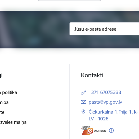
i
Kontakti
 politika
+371 67075333
E-pasts:
pasts@vp.gov.lv
mība
Čiekurkalna 1.līnija 1, k-
te
LV - 1026
izvēles maiņa