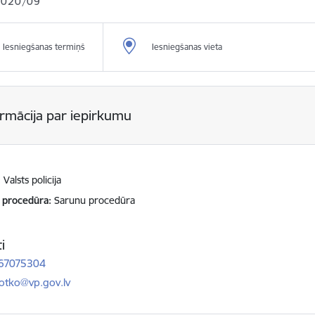
2020/09
Iesniegšanas termiņš
Iesniegšanas vieta
ormācija par iepirkumu
Valsts policija
 procedūra
Sarunu procedūra
i
 67075304
ts:
.lotko@vp.gov.lv