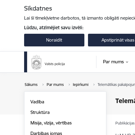
Pāriet uz lapas saturu
Sīkdatnes
Lai šī tīmekļvietne darbotos, tā izmanto obligāti nepiec
Lūdzu, atzīmējiet savu izvēli:
Noraidīt
Apstiprināt visas
Par mums
Sākums
Par mums
Iepirkumi
Telemātikas pakalpoju
Telemā
Vadība
Struktūra
Misija, vīzija, vērtības
Publikācija
Darbības jomas