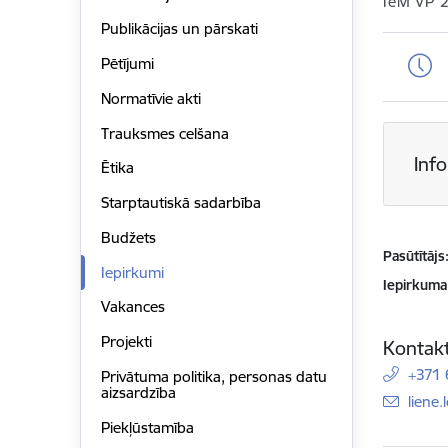
IeM VP 
Publikācijas un pārskati
Pētījumi
Normatīvie akti
Trauksmes celšana
Inf
Ētika
Starptautiskā sadarbība
Budžets
Pasūtītājs
Iepirkumi
Iepirkuma
Vakances
Projekti
Kontakt
+371
Privātuma politika, personas datu
aizsardzība
E-pas
liene
Piekļūstamība