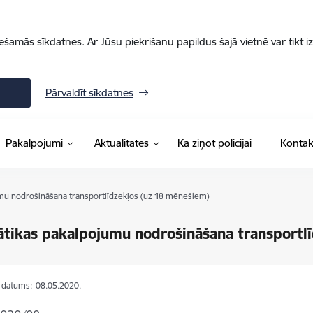
iešamās sīkdatnes. Ar Jūsu piekrišanu papildus šajā vietnē var tikt i
Pārvaldīt sīkdatnes
Pakalpojumi
Aktualitātes
Kā ziņot policijai
Kontak
mu nodrošināšana transportlīdzekļos (uz 18 mēnešiem)
tikas pakalpojumu nodrošināšana transportl
s datums:
08.05.2020.