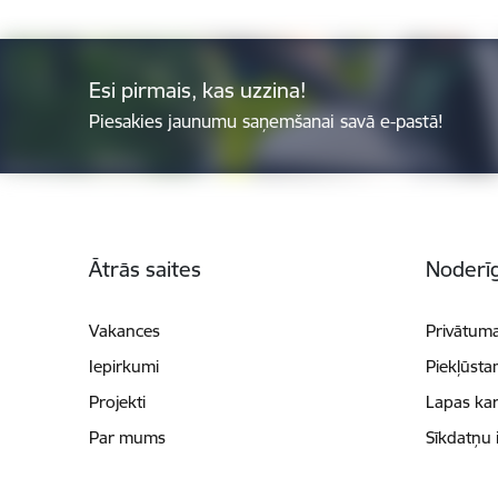
Esi pirmais, kas uzzina!
Piesakies jaunumu saņemšanai savā e-pastā!
Kājene
Ātrās saites
Noderīg
Vakances
Privātuma
Iepirkumi
Piekļūsta
Projekti
Lapas kar
Par mums
Sīkdatņu 