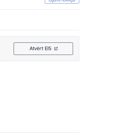
Līgums noslēgts
Atvērt EIS