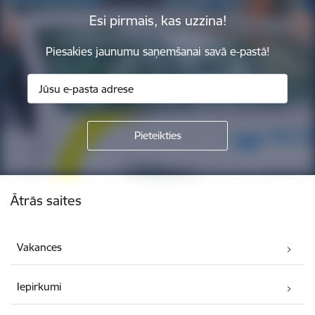
Esi pirmais, kas uzzina!
Piesakies jaunumu saņemšanai savā e-pastā!
Kājene
Ātrās saites
Vakances
Iepirkumi