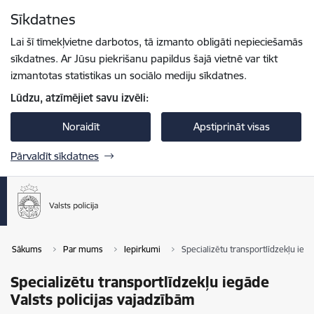
Pāriet uz lapas saturu
Sīkdatnes
Spied
lai meklētu
Enter
Lai šī tīmekļvietne darbotos, tā izmanto obligāti nepieciešamās
sīkdatnes. Ar Jūsu piekrišanu papildus šajā vietnē var tikt
izmantotas statistikas un sociālo mediju sīkdatnes.
Lūdzu, atzīmējiet savu izvēli:
Noraidīt
Apstiprināt visas
Pārvaldīt sīkdatnes
Sākums
Par mums
Iepirkumi
Specializētu transportlīdzekļu iegā
Specializētu transportlīdzekļu iegāde
Valsts policijas vajadzībām