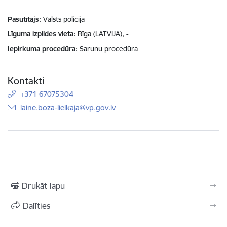
Pasūtītājs
Valsts policija
Līguma izpildes vieta
Rīga (LATVIJA), -
Iepirkuma procedūra
Sarunu procedūra
Kontakti
+371 67075304
E-pasts:
laine.boza-lielkaja@vp.gov.lv
Drukāt lapu
Dalīties