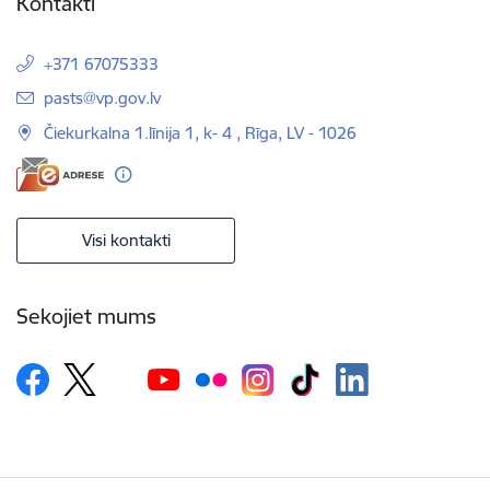
Kontakti
+371 67075333
E-pasts:
pasts@vp.gov.lv
Čiekurkalna 1.līnija 1, k- 4 , Rīga, LV - 1026
Visi kontakti
Sekojiet mums