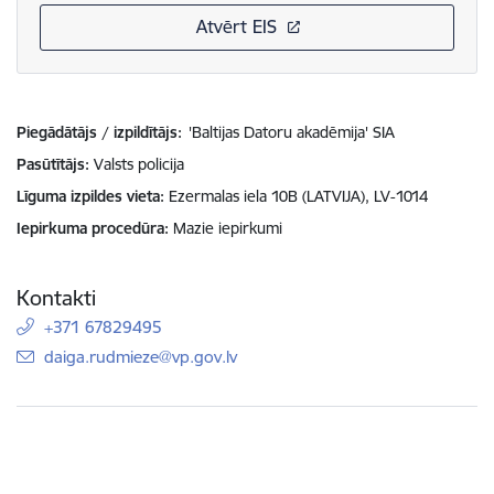
Atvērt EIS
Piegādātājs / izpildītājs:
'Baltijas Datoru akadēmija' SIA
Pasūtītājs
Valsts policija
Līguma izpildes vieta
Ezermalas iela 10B (LATVIJA), LV-1014
Iepirkuma procedūra
Mazie iepirkumi
Kontakti
+371 67829495
E-pasts:
daiga.rudmieze@vp.gov.lv