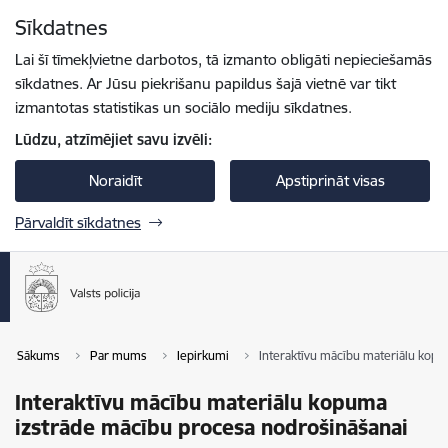
Pāriet uz lapas saturu
Sīkdatnes
Spied
lai meklētu
Enter
Lai šī tīmekļvietne darbotos, tā izmanto obligāti nepieciešamās
sīkdatnes. Ar Jūsu piekrišanu papildus šajā vietnē var tikt
izmantotas statistikas un sociālo mediju sīkdatnes.
Lūdzu, atzīmējiet savu izvēli:
Noraidīt
Apstiprināt visas
Pārvaldīt sīkdatnes
Sākums
Par mums
Iepirkumi
Interaktīvu mācību materiālu kop
Interaktīvu mācību materiālu kopuma
izstrāde mācību procesa nodrošināšanai