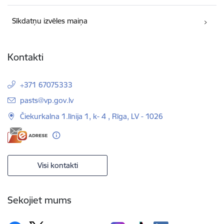
Sīkdatņu izvēles maiņa
Kontakti
+371 67075333
E-pasts:
pasts@vp.gov.lv
Čiekurkalna 1.līnija 1, k- 4 , Rīga, LV - 1026
Visi kontakti
Sekojiet mums