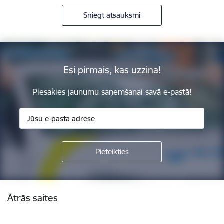
Sniegt atsauksmi
Esi pirmais, kas uzzina!
Piesakies jaunumu saņemšanai savā e-pastā!
Kājene
Ātrās saites