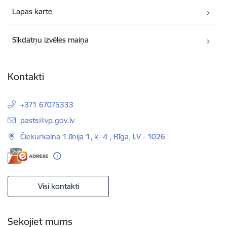
Lapas karte
Sīkdatņu izvēles maiņa
Kontakti
+371 67075333
E-pasts:
pasts@vp.gov.lv
Čiekurkalna 1.līnija 1, k- 4 , Rīga, LV - 1026
Visi kontakti
Sekojiet mums