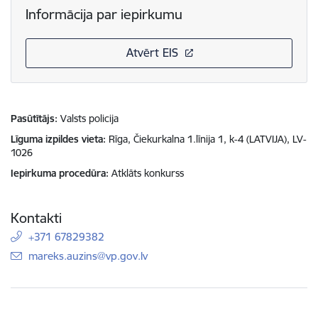
Informācija par iepirkumu
Atvērt EIS
Pasūtītājs
Valsts policija
Līguma izpildes vieta
Rīga, Čiekurkalna 1.līnija 1, k-4 (LATVIJA), LV-
1026
Iepirkuma procedūra
Atklāts konkurss
Kontakti
+371 67829382
E-pasts:
mareks.auzins@vp.gov.lv