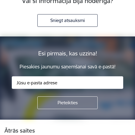
Vai šī informācija bija noderīga?
Sniegt atsauksmi
Esi pirmais, kas uzzina!
Piesakies jaunumu saņemšanai savā e-pastā!
Kājene
Ātrās saites