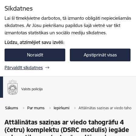
Pāriet uz lapas saturu
Sīkdatnes
Spied
lai meklētu
Enter
Lai šī tīmekļvietne darbotos, tā izmanto obligāti nepieciešamās
sīkdatnes. Ar Jūsu piekrišanu papildus šajā vietnē var tikt
izmantotas statistikas un sociālo mediju sīkdatnes.
Lūdzu, atzīmējiet savu izvēli:
Noraidīt
Apstiprināt visas
Pārvaldīt sīkdatnes
Sākums
Par mums
Iepirkumi
Attālinātas saziņas ar viedo taho
Attālinātas saziņas ar viedo tahogrāfu 4
(četru) komplektu (DSRC modulis) iegāde