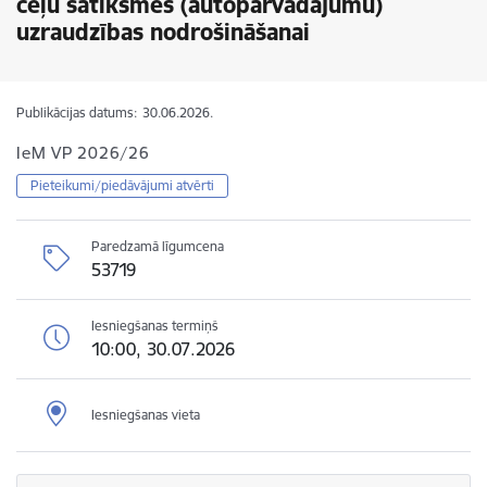
ceļu satiksmes (autopārvadājumu)
uzraudzības nodrošināšanai
Publikācijas datums:
30.06.2026.
IeM VP 2026/26
Pieteikumi/piedāvājumi atvērti
Paredzamā līgumcena
53719
Iesniegšanas termiņš
10:00, 30.07.2026
Iesniegšanas vieta