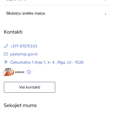
Sīkdatņu izvēles maiņa
Kontakti
+371 67075333
E-pasts:
pasts@vp.gov.lv
Čiekurkalna 1.līnija 1, k- 4 , Rīga, LV - 1026
Visi kontakti
Sekojiet mums