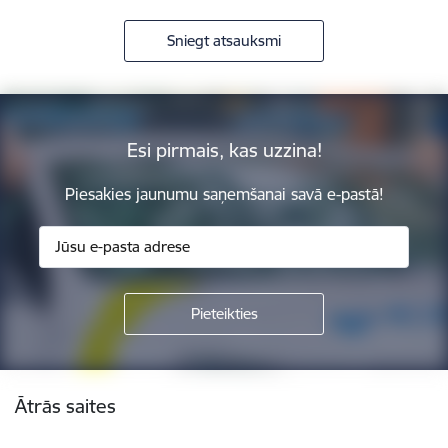
Sniegt atsauksmi
Esi pirmais, kas uzzina!
Piesakies jaunumu saņemšanai savā e-pastā!
Kājene
Ātrās saites