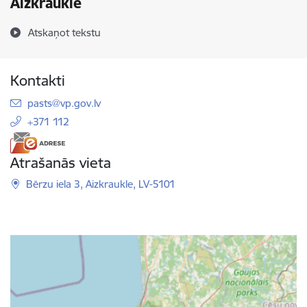
Aizkrauklē
Atskaņot tekstu
Kontakti
E-pasts:
pasts@vp.gov.lv
+371 112
Atrašanās vieta
Bērzu iela 3, Aizkraukle, LV-5101