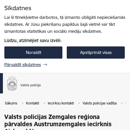
Pāriet uz lapas saturu
Sīkdatnes
Spied
lai meklētu
Enter
Lai šī tīmekļvietne darbotos, tā izmanto obligāti nepieciešamās
sīkdatnes. Ar Jūsu piekrišanu papildus šajā vietnē var tikt
izmantotas statistikas un sociālo mediju sīkdatnes.
Lūdzu, atzīmējiet savu izvēli:
Noraidīt
Apstiprināt visas
Pārvaldīt sīkdatnes
Sākums
Kontakti
Iecirkņu kontakti
Valsts policijas vadība
Re
Valsts policijas Zemgales reģiona
pārvaldes Austrumzemgales iecirknis