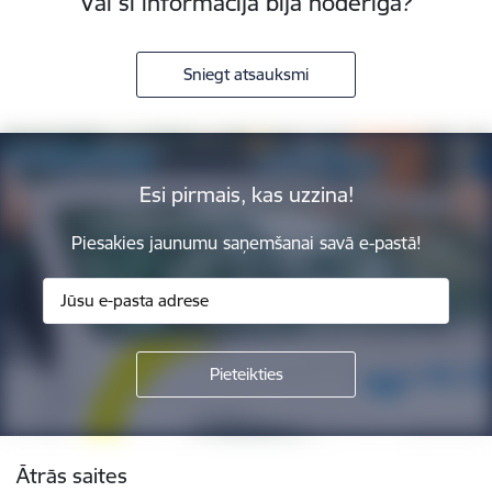
Vai šī informācija bija noderīga?
Sniegt atsauksmi
Esi pirmais, kas uzzina!
Piesakies jaunumu saņemšanai savā e-pastā!
Kājene
Ātrās saites