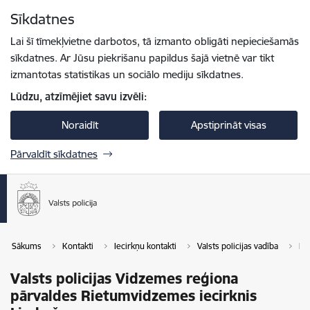
Pāriet uz lapas saturu
Sīkdatnes
Spied
lai meklētu
Enter
Lai šī tīmekļvietne darbotos, tā izmanto obligāti nepieciešamās
sīkdatnes. Ar Jūsu piekrišanu papildus šajā vietnē var tikt
izmantotas statistikas un sociālo mediju sīkdatnes.
Lūdzu, atzīmējiet savu izvēli:
Noraidīt
Apstiprināt visas
Pārvaldīt sīkdatnes
Sākums
Kontakti
Iecirkņu kontakti
Valsts policijas vadība
Re
Valsts policijas Vidzemes reģiona
pārvaldes Rietumvidzemes iecirknis