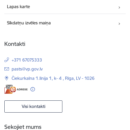
Lapas karte
Sīkdatņu izvēles maiņa
Kontakti
+371 67075333
E-pasts:
pasts@vp.gov.lv
Čiekurkalna 1.līnija 1, k- 4 , Rīga, LV - 1026
Visi kontakti
Sekojiet mums