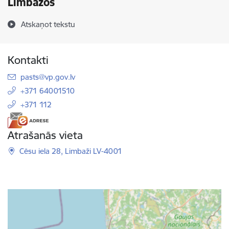
Limbažos
Atskaņot tekstu
Kontakti
E-pasts:
pasts@vp.gov.lv
+371 64001510
+371 112
Atrašanās vieta
Cēsu iela 28, Limbaži LV-4001