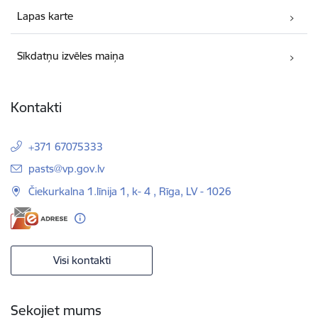
Lapas karte
Sīkdatņu izvēles maiņa
Kontakti
+371 67075333
E-pasts:
pasts@vp.gov.lv
Čiekurkalna 1.līnija 1, k- 4 , Rīga, LV - 1026
Visi kontakti
Sekojiet mums