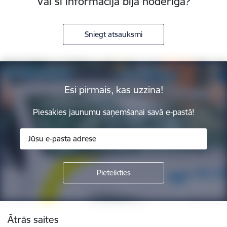
Vai šī informācija bija noderīga?
Sniegt atsauksmi
Esi pirmais, kas uzzina!
Piesakies jaunumu saņemšanai savā e-pastā!
Kājene
Ātrās saites