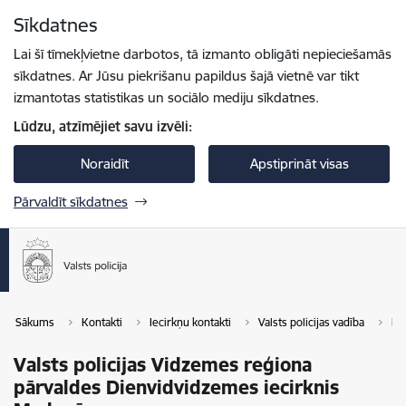
Pāriet uz lapas saturu
Sīkdatnes
Spied
lai meklētu
Enter
Lai šī tīmekļvietne darbotos, tā izmanto obligāti nepieciešamās
sīkdatnes. Ar Jūsu piekrišanu papildus šajā vietnē var tikt
izmantotas statistikas un sociālo mediju sīkdatnes.
Lūdzu, atzīmējiet savu izvēli:
Noraidīt
Apstiprināt visas
Pārvaldīt sīkdatnes
Sākums
Kontakti
Iecirkņu kontakti
Valsts policijas vadība
Re
Valsts policijas Vidzemes reģiona
pārvaldes Dienvidvidzemes iecirknis