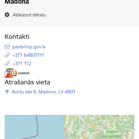
Madonā
Atskaņot tekstu
Kontakti
E-pasts:
pasts@vp.gov.lv
+371 64801711
+371 112
Atrašanās vieta
Avotu iela 8, Madona, LV-4801