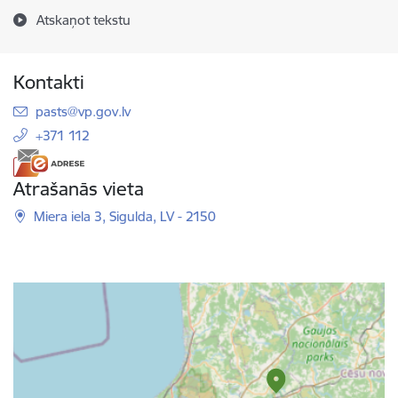
Atskaņot tekstu
Kontakti
E-pasts:
pasts@vp.gov.lv
+371 112
Atrašanās vieta
Miera iela 3, Sigulda, LV - 2150