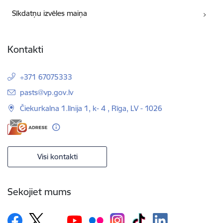
Sīkdatņu izvēles maiņa
Kontakti
+371 67075333
E-pasts:
pasts@vp.gov.lv
Čiekurkalna 1.līnija 1, k- 4 , Rīga, LV - 1026
Visi kontakti
Sekojiet mums