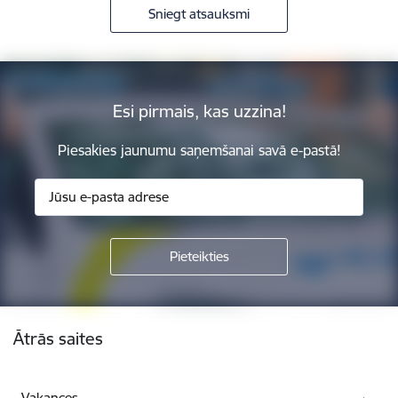
Sniegt atsauksmi
Esi pirmais, kas uzzina!
Piesakies jaunumu saņemšanai savā e-pastā!
Kājene
Ātrās saites
Vakances