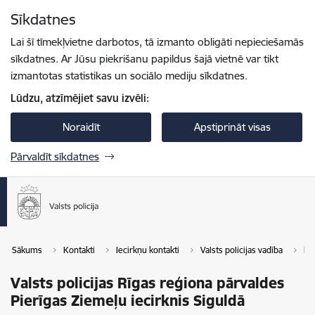
Pāriet uz lapas saturu
Sīkdatnes
Spied
lai meklētu
Enter
Lai šī tīmekļvietne darbotos, tā izmanto obligāti nepieciešamās
sīkdatnes. Ar Jūsu piekrišanu papildus šajā vietnē var tikt
izmantotas statistikas un sociālo mediju sīkdatnes.
Lūdzu, atzīmējiet savu izvēli:
Noraidīt
Apstiprināt visas
Pārvaldīt sīkdatnes
Sākums
Kontakti
Iecirkņu kontakti
Valsts policijas vadība
Re
Valsts policijas Rīgas reģiona pārvaldes
Pierīgas Ziemeļu iecirknis Siguldā