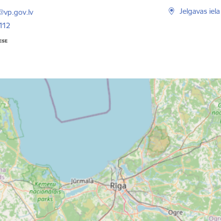
ts:
Jelgavas iel
@vp.gov.lv
112