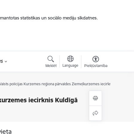
zmantotas statistikas un sociālo mediju sīkdatnes.
ti
Language
Meklēt
Piekļūstamība
Valsts policijas Kurzemes reģiona pārvaldes Ziemeļkurzemes iecirknis Kuldīgā
kurzemes iecirknis Kuldīgā
vieta