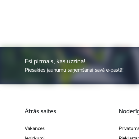
Esi pirmais, kas uzzina!
Piesakies jaunumu saņemšanai savā e-pastā!
Kājene
Ātrās saites
Noderīg
Vakances
Privātuma
Iepirkumi
Piekļūsta