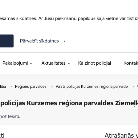
iešamās sīkdatnes. Ar Jūsu piekrišanu papildus šajā vietnē var tikt i
Pārvaldīt sīkdatnes
Pakalpojumi
Aktualitātes
Kā ziņot policijai
Kontak
dība
Reģionu pārvaldes
Valsts policijas Kurzemes reģiona pārvalde
 policijas Kurzemes reģiona pārvaldes Ziemeļ
ņot tekstu
ti
Atrašanās 