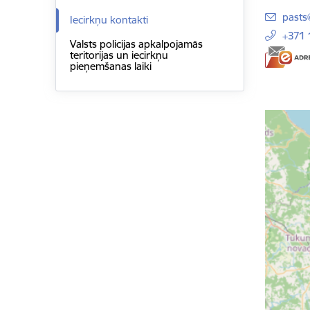
E-pas
pasts
Iecirkņu kontakti
+371 
Valsts policijas apkalpojamās
teritorijas un iecirkņu
pieņemšanas laiki