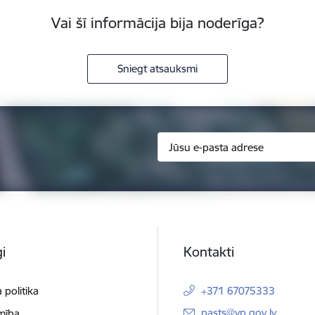
Vai šī informācija bija noderīga?
Sniegt atsauksmi
i
Kontakti
 politika
+371 67075333
E-pasts:
pasts@vp.gov.lv
mība