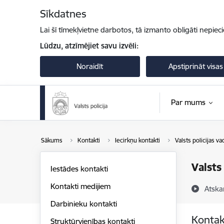
Pāriet uz lapas saturu
Sīkdatnes
Lai šī tīmekļvietne darbotos, tā izmanto obligāti nepiec
Lūdzu, atzīmējiet savu izvēli:
Noraidīt
Apstiprināt visas
Par mums
Sākums
Kontakti
Iecirkņu kontakti
Valsts policijas va
Valsts
Iestādes kontakti
Kontakti medijiem
Atska
Darbinieku kontakti
Kontak
Struktūrvienības kontakti