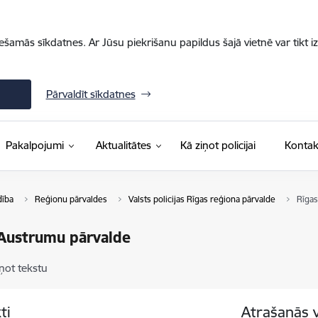
iešamās sīkdatnes. Ar Jūsu piekrišanu papildus šajā vietnē var tikt i
Pārvaldīt sīkdatnes
Pakalpojumi
Aktualitātes
Kā ziņot policijai
Kontak
dība
Reģionu pārvaldes
Valsts policijas Rīgas reģiona pārvalde
Rīgas
 Austrumu pārvalde
ņot tekstu
ti
Atrašanās 