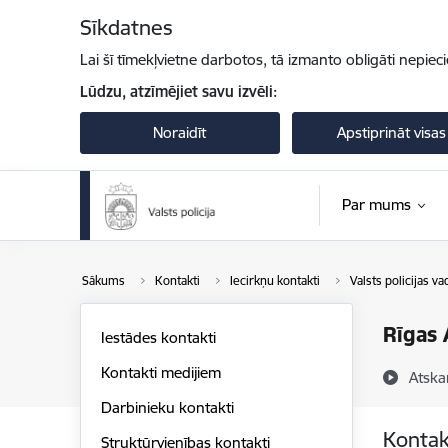
Pāriet uz lapas saturu
Sīkdatnes
Lai šī tīmekļvietne darbotos, tā izmanto obligāti nepiec
Lūdzu, atzīmējiet savu izvēli:
Noraidīt
Apstiprināt visas
Par mums
Sākums
Kontakti
Iecirkņu kontakti
Valsts policijas va
Rīgas
Iestādes kontakti
Kontakti medijiem
Atska
Darbinieku kontakti
Kontak
Struktūrvienības kontakti