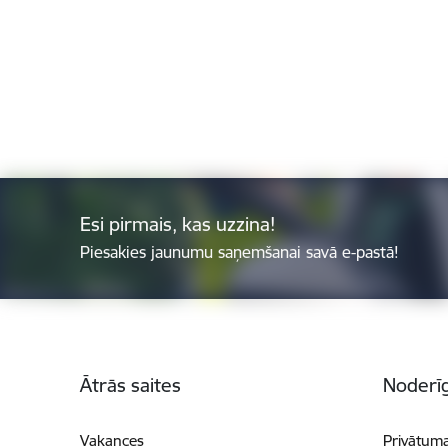
Esi pirmais, kas uzzina!
Piesakies jaunumu saņemšanai savā e-pastā!
Kājene
Ātrās saites
Noderīg
Vakances
Privātuma