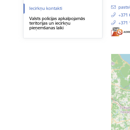
E-pas
pasts
Iecirkņu kontakti
+371
Valsts policijas apkalpojamās
+371 
teritorijas un iecirkņu
pieņemšanas laiki