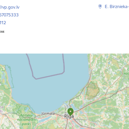
ts:
E. Birznieka
@vp.gov.lv
 67075333
112