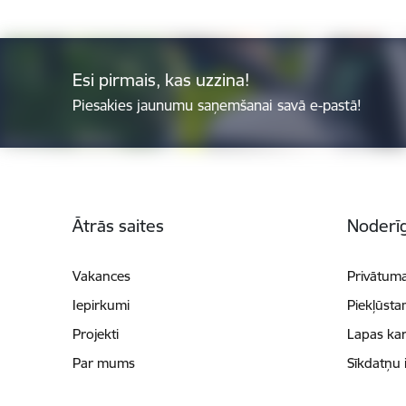
Esi pirmais, kas uzzina!
Piesakies jaunumu saņemšanai savā e-pastā!
Kājene
Ātrās saites
Noderīg
Vakances
Privātuma
Iepirkumi
Piekļūsta
Projekti
Lapas kar
Par mums
Sīkdatņu 