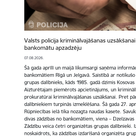
Valsts policija kriminālvajāšanas uzsākšanai
bankomātu apzadzēju
07.08.2026.
Šā gada aprīlī un maijā likumsargi saņēma informā
bankomātiem Rīgā un Jelgavā. Saistībā ar notikušo 
grupas dalībnieks, kāds 1985. gadā dzimis Kosovas 
Aizturētajam piemērots apcietinājums, un krimināll
prokuratūrai kriminālvajāšanas uzsākšanai. Pret p
dalībniekiem turpinās izmeklēšana. Šā gada 27. apr
Rūpniecības ielā tika nozagta naudas kasete. Savuk
divas zādzības no bankomātiem, viena – Dzelzavas i
Zādzību veica četri organizētas grupas dalībnieki. 
noskaidrots, ka zādzības izdarīšanā organizēta gru