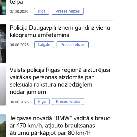
telpā
Rīga
Preses relīzes
07.08.2026.
Policija Daugavpilī izņem gandrīz vienu
kilogramu amfetamīna
Latgale
Preses relīzes
06.08.2026.
Valsts policija Rīgas reģionā aizturējusi
vairākas personas aizdomās par
seksuāla rakstura noziedzīgiem
nodarījumiem
Rīga
Preses relīzes
06.08.2026.
Jelgavas novadā “BMW” vadītājs brauc
ar 170 km/h, atļauto braukšanas
ātrumu pārkāpjot par 80 km/h