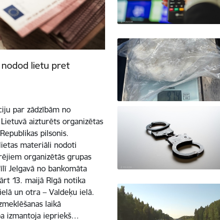
 nodod lietu pret
ciju par zādzībām no
Lietuvā aizturēts organizētas
Republikas pilsonis.
ietas materiāli nodoti
ārējiem organizētās grupas
īlī Jelgavā no bankomāta
ārt 13. maijā Rīgā notika
elā un otra – Valdeķu ielā.
Izmeklēšanas laikā
pa izmantoja iepriekš…