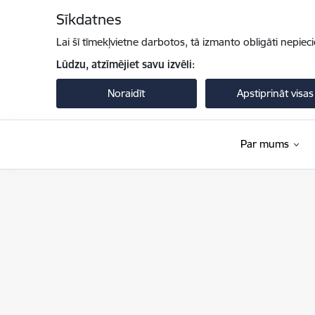
Pāriet uz lapas saturu
Sīkdatnes
Lai šī tīmekļvietne darbotos, tā izmanto obligāti nepiec
Lūdzu, atzīmējiet savu izvēli:
Noraidīt
Apstiprināt visas
Par mums
Valsts policija