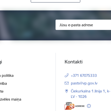
i
Kontakti
 politika
+371 67075333
E-pasts:
pasts@vp.gov.lv
mība
Čiekurkalna 1.līnija 1, k-
te
LV - 1026
izvēles maiņa