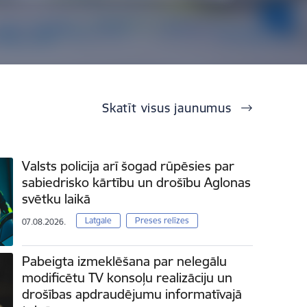
Skatīt visus jaunumus
Valsts policija arī šogad rūpēsies par
sabiedrisko kārtību un drošību Aglonas
svētku laikā
Latgale
Preses relīzes
07.08.2026.
Pabeigta izmeklēšana par nelegālu
modificētu TV konsoļu realizāciju un
drošības apdraudējumu informatīvajā